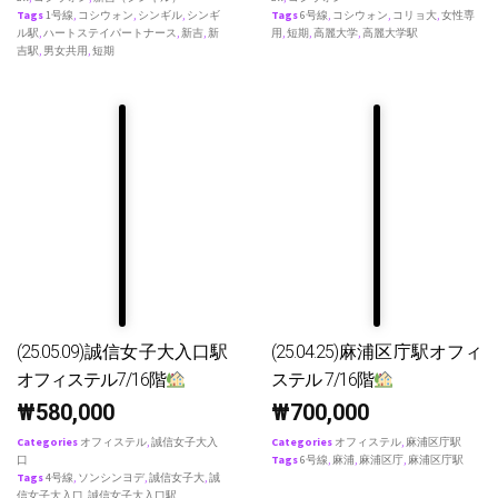
Tags
1号線
,
コシウォン
,
シンギル
,
シンギ
Tags
6号線
,
コシウォン
,
コリョ大
,
女性専
ル駅
,
ハートステイパートナース
,
新吉
,
新
用
,
短期
,
高麗大学
,
高麗大学駅
吉駅
,
男女共用
,
短期
(25.05.09)誠信女子大入口駅
(25.04.25)麻浦区庁駅オフィ
オフィステル7/16階
ステル 7/16階
₩
580,000
₩
700,000
Categories
オフィステル
,
誠信女子大入
Categories
オフィステル
,
麻浦区庁駅
口
Tags
6号線
,
麻浦
,
麻浦区庁
,
麻浦区庁駅
Tags
4号線
,
ソンシンヨデ
,
誠信女子大
,
誠
信女子大入口
,
誠信女子大入口駅