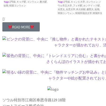
Tags
2号線
,
キョデ駅
,
コシウォン
,
教大駅
,
Tags
2号線
,
キョンヒ大学
,
コシウォン
,
ソ
短期
,
韓国コシウォン
ウル市立大学
,
フェギ駅
,
ホンデイック駅
,
光雲大
,
光雲大学
,
外大前駅
,
慶熙大
,
短期
,
韓国コシウォン
,
韓国外国語大学
,
韓国外大
READ MORE
ソウル特別市江南区奉恩寺路129 18階
ハートスペース株式会社