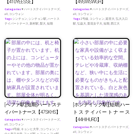
【410YEESSE】
【49SWSWGH】
Categories
♥ ハートステイパートナーズ
,
Categories
♥ ハートステイパートナーズ
,
all
,
コシウォン
all
,
コシウォン
Tags
シンチョン
,
シンチョン駅
,
ハートス
Tags
2号線
,
コシウォン
,
延世大
,
弘大入口
テイパートナース
,
新村駅
,
梨大
,
短期
駅
,
弘益大
,
梨花女子大
,
短期
,
西江大
[へファ駅][短期]ハートステ
[ホンデイック駅][短期]ハー
イパートナース【47SKHS】
トステイパートナース
【44HIHURD】
Categories
♥ ハートステイパートナーズ
,
all
,
コシウォン
Categories
♥ ハートステイパートナーズ
,
Tags
4号線
,
キョンヒ大学
,
コシウォン
,
ソ
all
,
コシウォン
ウル市立大学
,
フェギ駅
,
ヘファ
,
ヘファ駅
,