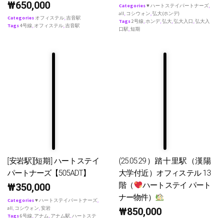
₩
650,000
Categories
♥ ハートステイパートナーズ
,
all
,
コシウォン
,
弘大(ホンデ)
Categories
オフィステル
,
吉音駅
Tags
2号線
,
ホンデ
,
弘大
,
弘大入口
,
弘大入
Tags
4号線
,
オフィステル
,
吉音駅
口駅
,
短期
[安岩駅][短期] ハートステイ
(25.05.29）踏十里駅（漢陽
パートナーズ【505ADT】
大学付近）オフィステル 13
階（
ハートステイ パート
₩
350,000
ナー物件）
Categories
♥ ハートステイパートナーズ
,
all
,
コシウォン
,
安岩
₩
850,000
Tags
6号線
,
アナム
,
アナム駅
,
ハートステ