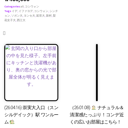
Categories
all
,
コシウォン
Tags
イデ
,
イファヨデ
,
コシウォン
,
シンチ
ョン
,
ソガン大
,
ヨンセ大
,
延世大
,
新村
,
梨
花女子大
,
西江大
(26.04.16) 崇実大入口（スン
（26.01.08)
ナチュラル＆
シルデイック）駅 ワンルー
清潔感たっぷり！コンデ近
ム
くの広いお部屋はこちら！