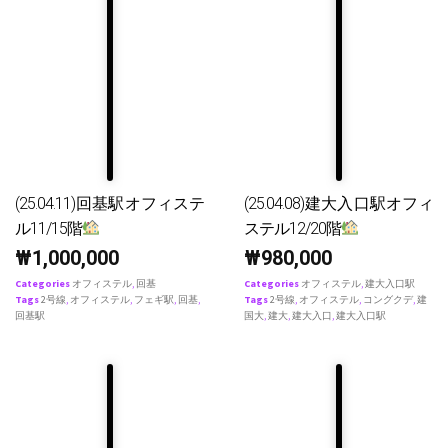
(25.04.11)回基駅オフィステ
(25.04.08)建大入口駅オフィ
ル11/15階
ステル12/20階
₩
1,000,000
₩
980,000
Categories
オフィステル
,
回基
Categories
オフィステル
,
建大入口駅
Tags
2号線
,
オフィステル
,
フェギ駅
,
回基
,
Tags
2号線
,
オフィステル
,
コングクデ
,
建
回基駅
国大
,
建大
,
建大入口
,
建大入口駅