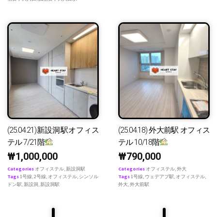
(25.04.21)新設洞駅オフィス
(25.04.18) 外大前駅 オフィス
テル 7/21階
テル 10/18階
₩
1,000,000
₩
790,000
Categories
オフィステル
,
新設洞駅
Categories
オフィステル
,
外大
Tags
1号線
,
2号線
,
オフィステル
,
シンソル
Tags
1号線
,
ウェデアプ駅
,
オフィステル
,
ドン駅
,
新設洞
,
新設洞駅
外大
,
外大前駅