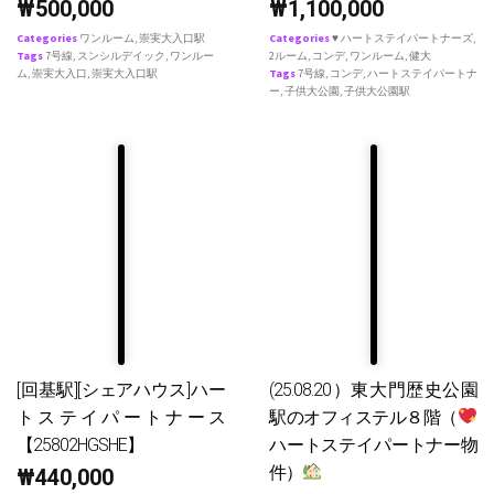
₩
500,000
₩
1,100,000
Categories
ワンルーム
,
崇実大入口駅
Categories
♥ ハートステイパートナーズ
,
Tags
7号線
,
スンシルデイック
,
ワンルー
2ルーム
,
コンデ
,
ワンルーム
,
健大
ム
,
崇実大入口
,
崇実大入口駅
Tags
7号線
,
コンデ
,
ハートステイパートナ
ー
,
子供大公園
,
子供大公園駅
[回基駅][シェアハウス]ハー
(25.08.20）東大門歴史公園
トステイパートナース
駅のオフィステル８階（
【25802HGSHE】
ハートステイパートナー物
件）
₩
440,000