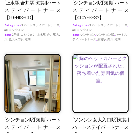
[上水駅,合井駅][短期]ハート
[シンチョン駅][短期]ハート
ステイパートナース
ステイパートナース
【503HISSOD】
【410YESSSY】
Categories
♥ ハートステイパートナーズ
,
Categories
♥ ハートステイパートナーズ
,
all
,
コシウォン
all
,
コシウォン
Tags
2号線
,
コシウォン
,
上水駅
,
合井駅
,
弘
Tags
シンチョン
,
シンチョン駅
,
ハートス
大
,
弘大入口駅
,
短期
テイパートナース
,
新村駅
,
梨大
,
短期
[シンチョン駅][短期]ハート
[ソンシン女大入口駅][短期]
ステイパートナース
ハートステイパートナース