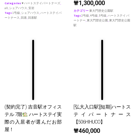
₩
1,300,000
Categories
♥ ハートステイパートナーズ
,
all
,
シェアハウス
,
安岩
カテゴリー
東大門歴史公園駅
Tags
1号線
,
シェアハウス
,
ハートステイパ
Tags
2号線
,
4号線
,
5号線
,
ハートステイ パ
ートナース
,
回基
,
回基駅
ートナー
,
東大門歴史公園
,
東大門歴史公園
駅
(契約完了) 吉音駅オフィス
[弘大入口駅][短期]ハートス
テル 7階
ハートステイ実
テイパートナース
際の入居者が選んだお部
【506HIHUCO】
屋！
₩
460,000