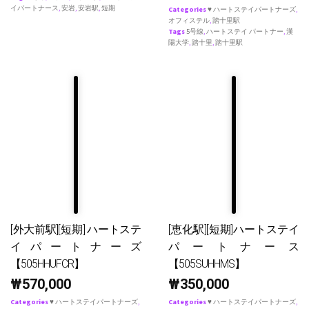
イパートナース
,
安岩
,
安岩駅
,
短期
Categories
♥ ハートステイパートナーズ
,
オフィステル
,
踏十里駅
Tags
5号線
,
ハートステイ パートナー
,
漢
陽大学
,
踏十里
,
踏十里駅
[外大前駅][短期] ハートステ
[恵化駅][短期]ハートステイ
イパートナーズ
パートナース
【505HHUFCR】
【505SUHHMS】
₩
570,000
₩
350,000
Categories
♥ ハートステイパートナーズ
,
Categories
♥ ハートステイパートナーズ
,