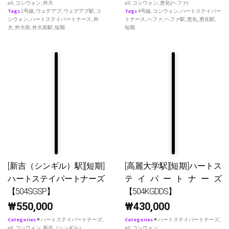
all
,
コシウォン
,
外大
all
,
コシウォン
,
恵化(ヘファ)
Tags
1号線
,
ウェデアプ
,
ウェデアプ駅
,
コ
Tags
4号線
,
コシウォン
,
ハートステイパー
シウォン
,
ハートステイパートナース
,
外
トナース
,
ヘファ
,
ヘファ駅
,
恵化
,
恵化駅
,
大
,
外大前
,
外大前駅
,
短期
短期
[新吉（シンギル）駅][短期]
[高麗大学駅][短期]ハートス
ハートステイパートナーズ
テイパートナーズ
【504SGSP】
【504KGDDS】
₩
550,000
₩
430,000
Categories
♥ ハートステイパートナーズ
,
Categories
♥ ハートステイパートナーズ
,
all
,
コシウォン
,
新吉（シンギル）
all
,
コシウォン