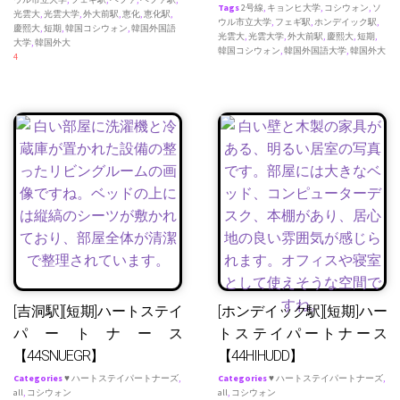
Tags
2号線
,
キョンヒ大学
,
コシウォン
,
ソ
光雲大
,
光雲大学
,
外大前駅
,
恵化
,
恵化駅
,
ウル市立大学
,
フェギ駅
,
ホンデイック駅
,
慶熙大
,
短期
,
韓国コシウォン
,
韓国外国語
光雲大
,
光雲大学
,
外大前駅
,
慶熙大
,
短期
,
大学
,
韓国外大
韓国コシウォン
,
韓国外国語大学
,
韓国外大
4
[吉洞駅][短期]ハートステイ
[ホンデイック駅][短期]ハー
パートナース
トステイパートナース
【44SNUEGR】
【44HIHUDD】
Categories
♥ ハートステイパートナーズ
,
Categories
♥ ハートステイパートナーズ
,
all
,
コシウォン
all
,
コシウォン