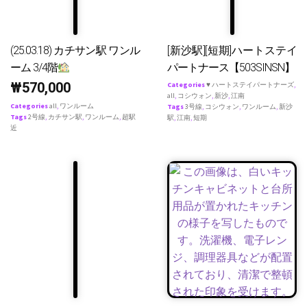
(25.03.18) カチサン駅 ワンル
[新沙駅][短期]ハートステイ
ーム 3/4階
パートナース【503SINSN】
₩
570,000
Categories
♥ ハートステイパートナーズ
,
all
,
コシウォン
,
新沙
,
江南
Categories
all
,
ワンルーム
Tags
3号線
,
コシウォン
,
ワンルーム
,
新沙
Tags
2号線
,
カチサン駅
,
ワンルーム
,
超駅
駅
,
江南
,
短期
近