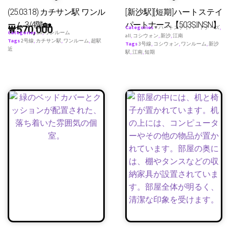
(25.03.18) カチサン駅 ワンル
[新沙駅][短期]ハートステイ
ーム 3/4階🏡
パートナース【503SINSN】
₩
570,000
Categories
♥ ハートステイパートナーズ
,
Categories
all
,
ワンルーム
all
,
コシウォン
,
新沙
,
江南
Tags
2号線
,
カチサン駅
,
ワンルーム
,
超駅
Tags
3号線
,
コシウォン
,
ワンルーム
,
新沙
近
駅
,
江南
,
短期