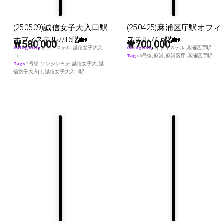
(25.05.09)誠信女子大入口駅
(25.04.25)麻浦区庁駅オフィ
オフィステル7/16階🏡
ステル 7/16階🏡
₩
580,000
₩
700,000
Categories
オフィステル
,
誠信女子大入
Categories
オフィステル
,
麻浦区庁駅
口
Tags
6号線
,
麻浦
,
麻浦区庁
,
麻浦区庁駅
Tags
4号線
,
ソンシンヨデ
,
誠信女子大
,
誠
信女子大入口
,
誠信女子大入口駅