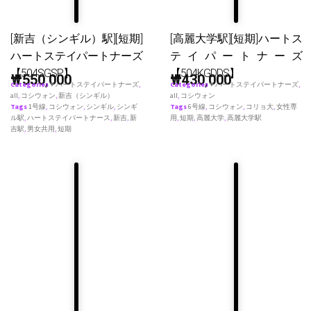
[新吉（シンギル）駅][短期]
[高麗大学駅][短期]ハートス
ハートステイパートナーズ
テイパートナーズ
【504SGSP】
【504KGDDS】
₩
550,000
₩
430,000
Categories
♥ ハートステイパートナーズ
,
Categories
♥ ハートステイパートナーズ
,
all
,
コシウォン
,
新吉（シンギル）
all
,
コシウォン
Tags
1号線
,
コシウォン
,
シンギル
,
シンギ
Tags
6号線
,
コシウォン
,
コリョ大
,
女性専
ル駅
,
ハートステイパートナース
,
新吉
,
新
用
,
短期
,
高麗大学
,
高麗大学駅
吉駅
,
男女共用
,
短期