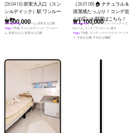
(26.04.16) 崇実大入口（スン
（26.01.08) 🏠 ナチュラル＆
シルデイック）駅 ワンルー
清潔感たっぷり！コンデ近
ム 🏡
くの広いお部屋はこちら！
₩
500,000
₩
1,100,000
Categories
ワンルーム
,
崇実大入口駅
Categories
♥ ハートステイパートナーズ
,
Tags
7号線
,
スンシルデイック
,
ワンルー
2ルーム
,
コンデ
,
ワンルーム
,
健大
ム
,
崇実大入口
,
崇実大入口駅
Tags
7号線
,
コンデ
,
ハートステイパートナ
ー
,
子供大公園
,
子供大公園駅