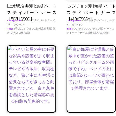
[上水駅,合井駅][短期]ハート
[シンチョン駅][短期]ハート
ステイパートナース
ステイパートナース
【503HISSOD】
【410YESSSY】
Categories
♥ ハートステイパートナーズ
,
Categories
♥ ハートステイパートナーズ
,
all
,
コシウォン
all
,
コシウォン
Tags
2号線
,
コシウォン
,
上水駅
,
合井駅
,
弘
Tags
シンチョン
,
シンチョン駅
,
ハートス
大
,
弘大入口駅
,
短期
テイパートナース
,
新村駅
,
梨大
,
短期