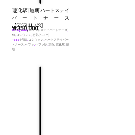
[恵化駅][短期]ハートステイ
パートナース
【505SUHHMS】
₩
350,000
Categories
♥ ハートステイパートナーズ
,
all
,
コシウォン
,
恵化(ヘファ)
Tags
4号線
,
コシウォン
,
ハートステイパー
トナース
,
ヘファ
,
ヘファ駅
,
恵化
,
恵化駅
,
短
期