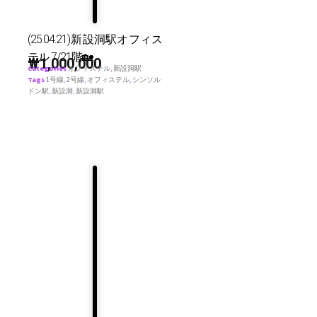
(25.04.21)新設洞駅オフィス
テル 7/21階🏡
₩
1,000,000
Categories
オフィステル
,
新設洞駅
Tags
1号線
,
2号線
,
オフィステル
,
シンソル
ドン駅
,
新設洞
,
新設洞駅