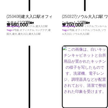
(25.04.08)建大入口駅オフィ
(25.03.27)ソウル大入口駅 ワ
ステル12/20階🏡
ンルーム 2/5階🏡
₩
980,000
₩
700,000
Categories
オフィステル
,
建大入口駅
Categories
all
,
オフィステル
,
ワンルーム
Tags
2号線
,
オフィステル
,
コングクデ
,
建
Tags
2号線
,
オフィステル
,
ソウル大
,
ソウ
国大
,
建大
,
建大入口
,
建大入口駅
ル大入口
,
ソウル大入口駅