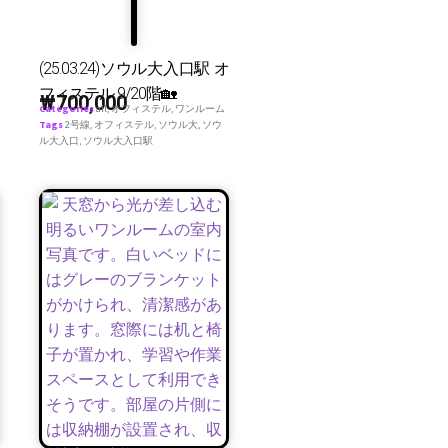
(25.03.24)ソウル大入口駅 オ
フィステル 9/20階🏡
₩
700,000
Categories
all
,
オフィステル
,
ワンルーム
Tags
2号線
,
オフィステル
,
ソウル大
,
ソウ
ル大入口
,
ソウル大入口駅