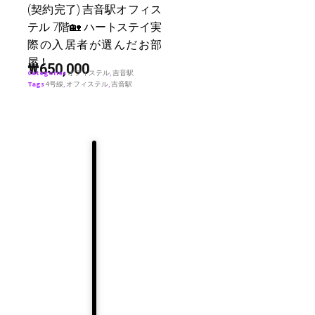
(契約完了) 吉音駅オフィス
テル 7階🏡 ハートステイ実
際の入居者が選んだお部
屋！
₩
650,000
Categories
オフィステル
,
吉音駅
Tags
4号線
,
オフィステル
,
吉音駅