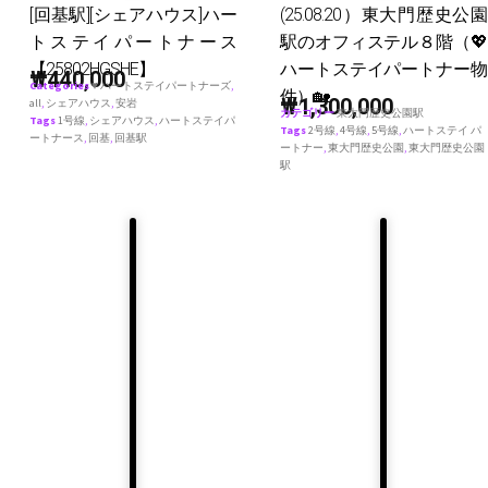
[回基駅][シェアハウス]ハー
(25.08.20）東大門歴史公園
トステイパートナース
駅のオフィステル８階（💖
【25802HGSHE】
ハートステイパートナー物
₩
440,000
Categories
♥ ハートステイパートナーズ
,
件）🏡
₩
1,300,000
all
,
シェアハウス
,
安岩
カテゴリー
東大門歴史公園駅
Tags
1号線
,
シェアハウス
,
ハートステイパ
Tags
2号線
,
4号線
,
5号線
,
ハートステイ パ
ートナース
,
回基
,
回基駅
ートナー
,
東大門歴史公園
,
東大門歴史公園
駅