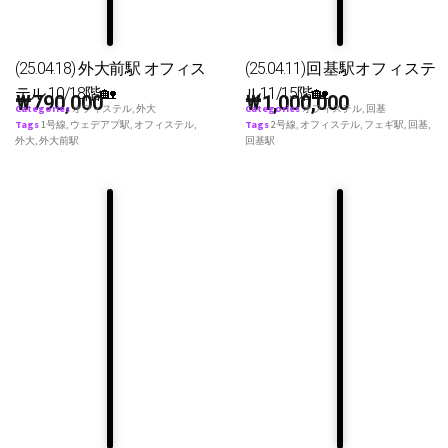
(25.04.18) 外大前駅 オフィス
(25.04.11)回基駅オフィステ
テル 10/18階🏡
ル11/15階🏡
₩
790,000
₩
1,000,000
Categories
オフィステル
,
外大
Categories
オフィステル
,
回基
Tags
1号線
,
ウェデアプ駅
,
オフィステル
,
Tags
2号線
,
オフィステル
,
フェギ駅
,
回基
,
外大
,
外大前駅
回基駅