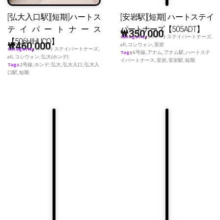
[弘大入口駅][短期]ハートス
[安岩駅][短期] ハートステイ
テイパートナース
パートナーズ【505ADT】
₩
350,000
Categories
♥ ハートステイパートナーズ
,
【506HIHUCO】
₩
460,000
all
,
コシウォン
,
安岩
Categories
♥ ハートステイパートナーズ
,
Tags
6号線
,
アナム
,
アナム駅
,
ハートステ
all
,
コシウォン
,
弘大(ホンデ)
イパートナース
,
安岩
,
安岩駅
,
短期
Tags
2号線
,
ホンデ
,
弘大
,
弘大入口
,
弘大入
口駅
,
短期