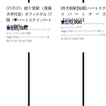
(25.05.29）踏十里駅（漢陽
[外大前駅][短期] ハートステ
大学付近）オフィステル 13
イパートナーズ
階（💖ハートステイ パート
【505HHUFCR】
₩
570,000
Categories
♥ ハートステイパートナーズ
,
ナー物件）🏡
₩
850,000
all
,
コシウォン
,
外大
Categories
♥ ハートステイパートナーズ
,
Tags
1号線
,
ウェデアプ
,
ウェデアプ駅
,
コ
オフィステル
,
踏十里駅
シウォン
,
ハートステイパートナース
,
外大
,
Tags
5号線
,
ハートステイ パートナー
,
漢
外大前
,
外大前駅
,
短期
陽大学
,
踏十里
,
踏十里駅