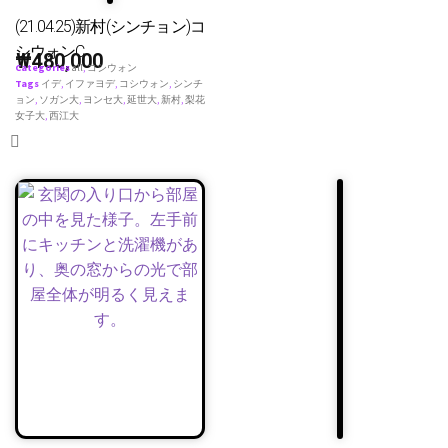
(21.04.25)新村(シンチョン)コ
シウォンC
₩
480,000
Categories
all
,
コシウォン
Tags
イデ
,
イファヨデ
,
コシウォン
,
シンチ
ョン
,
ソガン大
,
ヨンセ大
,
延世大
,
新村
,
梨花
女子大
,
西江大