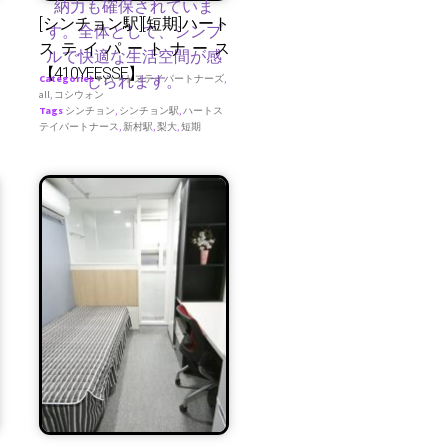
[シンチョン駅][短期]ハート
ステイパートナース
【410YEESSE】
Categories
♥ ハートステイパートナーズ
,
all
,
コシウォン
Tags
シンチョン
,
シンチョン駅
,
ハートス
テイパートナース
,
新村駅
,
梨大
,
短期