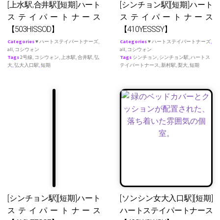
[上水駅,合井駅][短期]ハート
[シンチョン駅][短期]ハート
ステイパートナース
ステイパートナース
【503HISSOD】
【410YESSSY】
Categories
♥ ハートステイパートナーズ
,
Categories
♥ ハートステイパートナーズ
,
all
,
コシウォン
all
,
コシウォン
Tags
2号線
,
コシウォン
,
上水駅
,
合井駅
,
弘
Tags
シンチョン
,
シンチョン駅
,
ハートス
大
,
弘大入口駅
,
短期
テイパートナース
,
新村駅
,
梨大
,
短期
[シンチョン駅][短期]ハート
[ソンシン女大入口駅][短期]
ステイパートナース
ハートステイパートナース