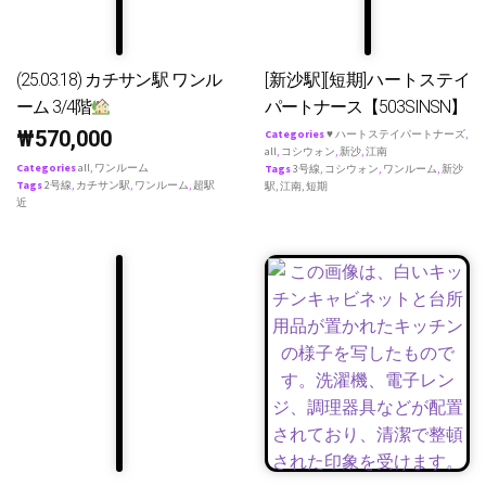
(25.03.18) カチサン駅 ワンル
[新沙駅][短期]ハートステイ
ーム 3/4階
パートナース【503SINSN】
₩
570,000
Categories
♥ ハートステイパートナーズ
,
all
,
コシウォン
,
新沙
,
江南
Categories
all
,
ワンルーム
Tags
3号線
,
コシウォン
,
ワンルーム
,
新沙
Tags
2号線
,
カチサン駅
,
ワンルーム
,
超駅
駅
,
江南
,
短期
近