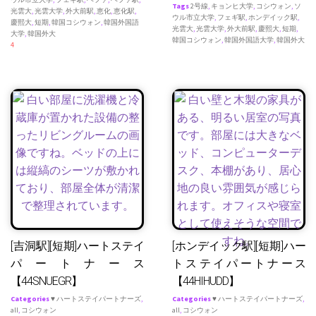
Tags
2号線
,
キョンヒ大学
,
コシウォン
,
ソ
光雲大
,
光雲大学
,
外大前駅
,
恵化
,
恵化駅
,
ウル市立大学
,
フェギ駅
,
ホンデイック駅
,
慶熙大
,
短期
,
韓国コシウォン
,
韓国外国語
光雲大
,
光雲大学
,
外大前駅
,
慶熙大
,
短期
,
大学
,
韓国外大
韓国コシウォン
,
韓国外国語大学
,
韓国外大
4
[吉洞駅][短期]ハートステイ
[ホンデイック駅][短期]ハー
パートナース
トステイパートナース
【44SNUEGR】
【44HIHUDD】
Categories
♥ ハートステイパートナーズ
,
Categories
♥ ハートステイパートナーズ
,
all
,
コシウォン
all
,
コシウォン