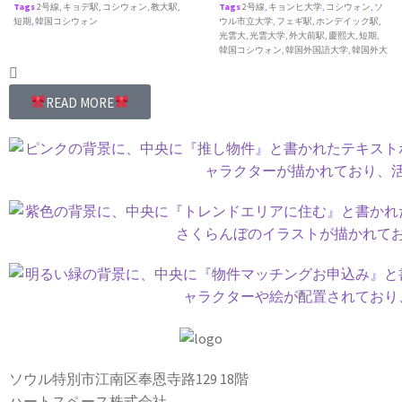
Tags
2号線
,
キョデ駅
,
コシウォン
,
教大駅
,
Tags
2号線
,
キョンヒ大学
,
コシウォン
,
ソ
短期
,
韓国コシウォン
ウル市立大学
,
フェギ駅
,
ホンデイック駅
,
光雲大
,
光雲大学
,
外大前駅
,
慶熙大
,
短期
,
韓国コシウォン
,
韓国外国語大学
,
韓国外大
READ MORE
ソウル特別市江南区奉恩寺路129 18階
ハートスペース株式会社