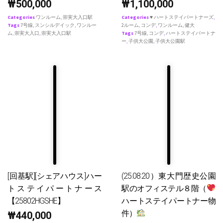
₩
500,000
₩
1,100,000
Categories
ワンルーム
,
崇実大入口駅
Categories
♥ ハートステイパートナーズ
,
Tags
7号線
,
スンシルデイック
,
ワンルー
2ルーム
,
コンデ
,
ワンルーム
,
健大
ム
,
崇実大入口
,
崇実大入口駅
Tags
7号線
,
コンデ
,
ハートステイパートナ
ー
,
子供大公園
,
子供大公園駅
[回基駅][シェアハウス]ハー
(25.08.20）東大門歴史公園
トステイパートナース
駅のオフィステル８階（
【25802HGSHE】
ハートステイパートナー物
件）
₩
440,000