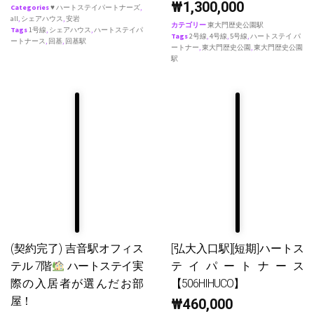
₩
1,300,000
Categories
♥ ハートステイパートナーズ
,
all
,
シェアハウス
,
安岩
カテゴリー
東大門歴史公園駅
Tags
1号線
,
シェアハウス
,
ハートステイパ
Tags
2号線
,
4号線
,
5号線
,
ハートステイ パ
ートナース
,
回基
,
回基駅
ートナー
,
東大門歴史公園
,
東大門歴史公園
駅
(契約完了) 吉音駅オフィス
[弘大入口駅][短期]ハートス
テル 7階
ハートステイ実
テイパートナース
際の入居者が選んだお部
【506HIHUCO】
屋！
₩
460,000