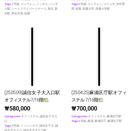
Tags
1号線
,
コシウォン
,
シンギル
,
シンギ
Tags
6号線
,
コシウォン
,
コリョ大
,
女性専
ル駅
,
ハートステイパートナース
,
新吉
,
新
用
,
短期
,
高麗大学
,
高麗大学駅
吉駅
,
男女共用
,
短期
(25.05.09)誠信女子大入口駅
(25.04.25)麻浦区庁駅オフィ
オフィステル7/16階
ステル 7/16階
₩
580,000
₩
700,000
Categories
オフィステル
,
誠信女子大入
Categories
オフィステル
,
麻浦区庁駅
口
Tags
6号線
,
麻浦
,
麻浦区庁
,
麻浦区庁駅
Tags
4号線
,
ソンシンヨデ
,
誠信女子大
,
誠
信女子大入口
,
誠信女子大入口駅