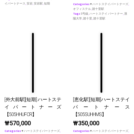
イパートナース
,
安岩
,
安岩駅
,
短期
Categories
♥ ハートステイパートナーズ
,
オフィステル
,
踏十里駅
Tags
5号線
,
ハートステイ パートナー
,
漢
陽大学
,
踏十里
,
踏十里駅
[外大前駅][短期] ハートステ
[恵化駅][短期]ハートステイ
イパートナーズ
パートナース
【505HHUFCR】
【505SUHHMS】
₩
570,000
₩
350,000
Categories
♥ ハートステイパートナーズ
,
Categories
♥ ハートステイパートナーズ
,