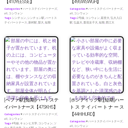
【410YEESSE】
【49SWSWGH】
Categories
♥ ハートステイパートナーズ
,
Categories
♥ ハートステイパートナーズ
,
all
,
コシウォン
all
,
コシウォン
Tags
シンチョン
,
シンチョン駅
,
ハートス
Tags
2号線
,
コシウォン
,
延世大
,
弘大入口
テイパートナース
,
新村駅
,
梨大
,
短期
駅
,
弘益大
,
梨花女子大
,
短期
,
西江大
[へファ駅][短期]ハートステ
[ホンデイック駅][短期]ハー
イパートナース【47SKHS】
トステイパートナース
【44HIHURD】
Categories
♥ ハートステイパートナーズ
,
all
,
コシウォン
Categories
♥ ハートステイパートナーズ
,
Tags
4号線
,
キョンヒ大学
,
コシウォン
,
ソ
all
,
コシウォン
ウル市立大学
,
フェギ駅
,
ヘファ
,
ヘファ駅
,