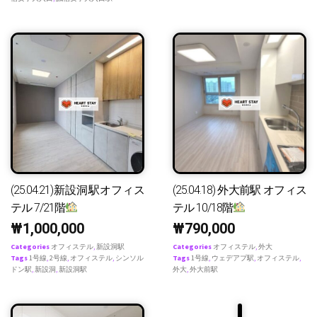
(25.04.21)新設洞駅オフィス
(25.04.18) 外大前駅 オフィス
テル 7/21階
テル 10/18階
₩
1,000,000
₩
790,000
Categories
オフィステル
,
新設洞駅
Categories
オフィステル
,
外大
Tags
1号線
,
2号線
,
オフィステル
,
シンソル
Tags
1号線
,
ウェデアプ駅
,
オフィステル
,
ドン駅
,
新設洞
,
新設洞駅
外大
,
外大前駅