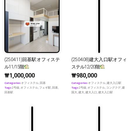
(25.04.11)回基駅オフィステ
(25.04.08)建大入口駅オフィ
ル11/15階
ステル12/20階
₩
1,000,000
₩
980,000
Categories
オフィステル
,
回基
Categories
オフィステル
,
建大入口駅
Tags
2号線
,
オフィステル
,
フェギ駅
,
回基
,
Tags
2号線
,
オフィステル
,
コングクデ
,
建
回基駅
国大
,
建大
,
建大入口
,
建大入口駅