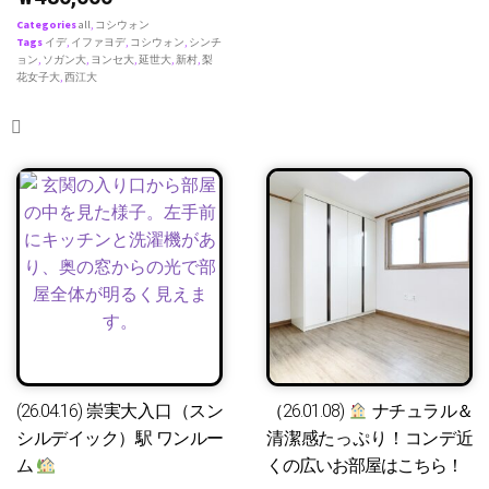
Categories
all
,
コシウォン
Tags
イデ
,
イファヨデ
,
コシウォン
,
シンチ
ョン
,
ソガン大
,
ヨンセ大
,
延世大
,
新村
,
梨
花女子大
,
西江大
(26.04.16) 崇実大入口（スン
（26.01.08)
ナチュラル＆
シルデイック）駅 ワンルー
清潔感たっぷり！コンデ近
ム
くの広いお部屋はこちら！