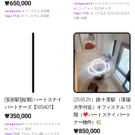
₩
650,000
Categories
♥ ハートステイパートナーズ
,
all
,
コシウォン
,
弘大(ホンデ)
Categories
オフィステル
,
吉音駅
Tags
2号線
,
ホンデ
,
弘大
,
弘大入口
,
弘大入
Tags
4号線
,
オフィステル
,
吉音駅
口駅
,
短期
[安岩駅][短期] ハートステイ
(25.05.29）踏十里駅（漢陽
パートナーズ【505ADT】
大学付近）オフィステル 13
階（
ハートステイ パート
₩
350,000
ナー物件）
Categories
♥ ハートステイパートナーズ
,
all
,
コシウォン
,
安岩
₩
850,000
Tags
6号線
,
アナム
,
アナム駅
,
ハートステ