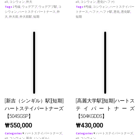
all
,
コシウォン
,
外大
all
,
コシウォン
,
恵化(ヘファ)
Tags
1号線
,
ウェデアプ
,
ウェデアプ駅
,
コ
Tags
4号線
,
コシウォン
,
ハートステイパー
シウォン
,
ハートステイパートナース
,
外
トナース
,
ヘファ
,
ヘファ駅
,
恵化
,
恵化駅
,
大
,
外大前
,
外大前駅
,
短期
短期
[新吉（シンギル）駅][短期]
[高麗大学駅][短期]ハートス
ハートステイパートナーズ
テイパートナーズ
【504SGSP】
【504KGDDS】
₩
550,000
₩
430,000
Categories
♥ ハートステイパートナーズ
,
Categories
♥ ハートステイパートナーズ
,
all
,
コシウォン
,
新吉（シンギル）
all
,
コシウォン