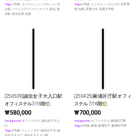
Tags
1号線
,
コシウォン
,
シンギル
,
シンギ
Tags
6号線
,
コシウォン
,
コリョ大
,
女性専
ル駅
,
ハートステイパートナース
,
新吉
,
新
用
,
短期
,
高麗大学
,
高麗大学駅
吉駅
,
男女共用
,
短期
(25.05.09)誠信女子大入口駅
(25.04.25)麻浦区庁駅オフィ
オフィステル7/16階
ステル 7/16階
₩
580,000
₩
700,000
Categories
オフィステル
,
誠信女子大入
Categories
オフィステル
,
麻浦区庁駅
口
Tags
6号線
,
麻浦
,
麻浦区庁
,
麻浦区庁駅
Tags
4号線
,
ソンシンヨデ
,
誠信女子大
,
誠
信女子大入口
,
誠信女子大入口駅