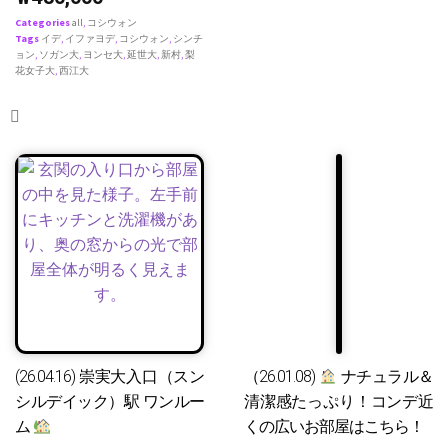
Categories
all
,
コシウォン
Tags
イデ
,
イファヨデ
,
コシウォン
,
シンチ
ョン
,
ソガン大
,
ヨンセ大
,
延世大
,
新村
,
梨
花女子大
,
西江大
(26.04.16) 崇実大入口（スン
（26.01.08)
ナチュラル＆
シルデイック）駅 ワンルー
清潔感たっぷり！コンデ近
ム
くの広いお部屋はこちら！