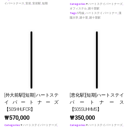
イパートナース
,
安岩
,
安岩駅
,
短期
Categories
♥ ハートステイパートナーズ
,
オフィステル
,
踏十里駅
Tags
5号線
,
ハートステイ パートナー
,
漢
陽大学
,
踏十里
,
踏十里駅
[外大前駅][短期] ハートステ
[恵化駅][短期]ハートステイ
イパートナーズ
パートナース
【505HHUFCR】
【505SUHHMS】
₩
570,000
₩
350,000
Categories
♥ ハートステイパートナーズ
,
Categories
♥ ハートステイパートナーズ
,