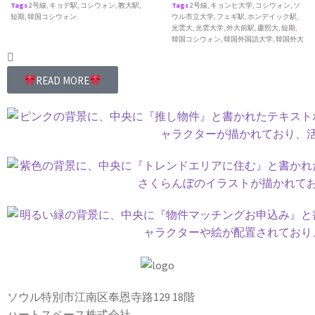
Tags
2号線
,
キョデ駅
,
コシウォン
,
教大駅
,
Tags
2号線
,
キョンヒ大学
,
コシウォン
,
ソ
短期
,
韓国コシウォン
ウル市立大学
,
フェギ駅
,
ホンデイック駅
,
光雲大
,
光雲大学
,
外大前駅
,
慶熙大
,
短期
,
韓国コシウォン
,
韓国外国語大学
,
韓国外大
READ MORE
ソウル特別市江南区奉恩寺路129 18階
ハートスペース株式会社