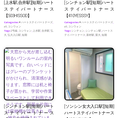
[上水駅,合井駅][短期]ハート
[シンチョン駅][短期]ハート
ステイパートナース
ステイパートナース
【503HISSOD】
【410YESSSY】
Categories
♥ ハートステイパートナーズ
,
Categories
♥ ハートステイパートナーズ
,
all
,
コシウォン
all
,
コシウォン
Tags
2号線
,
コシウォン
,
上水駅
,
合井駅
,
弘
Tags
シンチョン
,
シンチョン駅
,
ハートス
大
,
弘大入口駅
,
短期
テイパートナース
,
新村駅
,
梨大
,
短期
[シンチョン駅][短期]ハート
[ソンシン女大入口駅][短期]
ステイパートナース
ハートステイパートナース