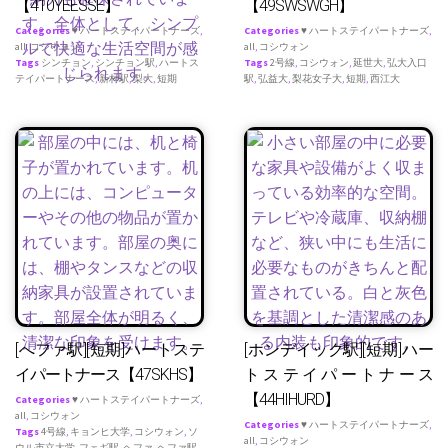
【410YEESSE】
【49SWSWGH】
Categories
♥ ハートステイパートナーズ
,
Categories
♥ ハートステイパートナーズ
,
all
,
コシウォン
all
,
コシウォン
Tags
シンチョン
,
シンチョン駅
,
ハートス
Tags
2号線
,
コシウォン
,
延世大
,
弘大入口
テイパートナース
,
新村駅
,
梨大
,
短期
駅
,
弘益大
,
梨花女子大
,
短期
,
西江大
[へファ駅][短期]ハートステ
[ホンデイック駅][短期]ハー
イパートナース【47SKHS】
トステイパートナース
【44HIHURD】
Categories
♥ ハートステイパートナーズ
,
all
,
コシウォン
Categories
♥ ハートステイパートナーズ
,
Tags
4号線
,
キョンヒ大学
,
コシウォン
,
ソ
all
,
コシウォン
ウル市立大学
,
フェギ駅
,
ヘファ
,
ヘファ駅
,