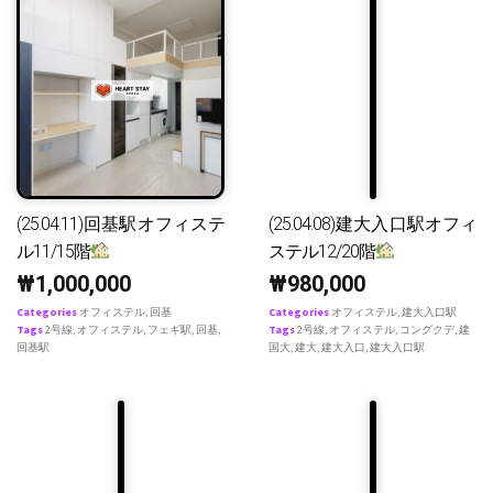
(25.04.11)回基駅オフィステ
(25.04.08)建大入口駅オフィ
ル11/15階
ステル12/20階
₩
1,000,000
₩
980,000
Categories
オフィステル
,
回基
Categories
オフィステル
,
建大入口駅
Tags
2号線
,
オフィステル
,
フェギ駅
,
回基
,
Tags
2号線
,
オフィステル
,
コングクデ
,
建
回基駅
国大
,
建大
,
建大入口
,
建大入口駅