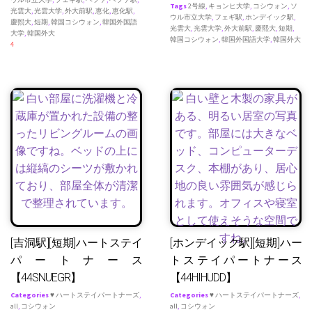
Tags
2号線
,
キョンヒ大学
,
コシウォン
,
ソ
光雲大
,
光雲大学
,
外大前駅
,
恵化
,
恵化駅
,
ウル市立大学
,
フェギ駅
,
ホンデイック駅
,
慶熙大
,
短期
,
韓国コシウォン
,
韓国外国語
光雲大
,
光雲大学
,
外大前駅
,
慶熙大
,
短期
,
大学
,
韓国外大
韓国コシウォン
,
韓国外国語大学
,
韓国外大
4
[吉洞駅][短期]ハートステイ
[ホンデイック駅][短期]ハー
パートナース
トステイパートナース
【44SNUEGR】
【44HIHUDD】
Categories
♥ ハートステイパートナーズ
,
Categories
♥ ハートステイパートナーズ
,
all
,
コシウォン
all
,
コシウォン