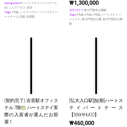
₩
1,300,000
Categories
♥ ハートステイパートナーズ
,
all
,
シェアハウス
,
安岩
カテゴリー
東大門歴史公園駅
Tags
1号線
,
シェアハウス
,
ハートステイパ
Tags
2号線
,
4号線
,
5号線
,
ハートステイ パ
ートナース
,
回基
,
回基駅
ートナー
,
東大門歴史公園
,
東大門歴史公園
駅
(契約完了) 吉音駅オフィス
[弘大入口駅][短期]ハートス
テル 7階
ハートステイ実
テイパートナース
際の入居者が選んだお部
【506HIHUCO】
屋！
₩
460,000