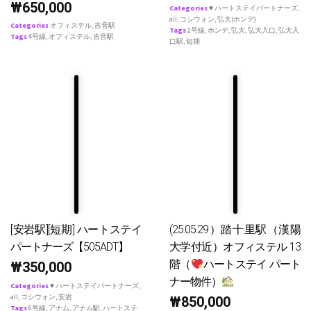
₩
650,000
Categories
♥ ハートステイパートナーズ
,
all
,
コシウォン
,
弘大(ホンデ)
Categories
オフィステル
,
吉音駅
Tags
2号線
,
ホンデ
,
弘大
,
弘大入口
,
弘大入
Tags
4号線
,
オフィステル
,
吉音駅
口駅
,
短期
[安岩駅][短期] ハートステイ
(25.05.29）踏十里駅（漢陽
パートナーズ【505ADT】
大学付近）オフィステル 13
階（
ハートステイ パート
₩
350,000
ナー物件）
Categories
♥ ハートステイパートナーズ
,
all
,
コシウォン
,
安岩
₩
850,000
Tags
6号線
,
アナム
,
アナム駅
,
ハートステ