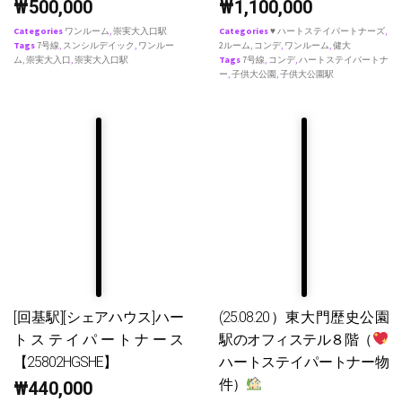
₩
500,000
₩
1,100,000
Categories
ワンルーム
,
崇実大入口駅
Categories
♥ ハートステイパートナーズ
,
Tags
7号線
,
スンシルデイック
,
ワンルー
2ルーム
,
コンデ
,
ワンルーム
,
健大
ム
,
崇実大入口
,
崇実大入口駅
Tags
7号線
,
コンデ
,
ハートステイパートナ
ー
,
子供大公園
,
子供大公園駅
[回基駅][シェアハウス]ハー
(25.08.20）東大門歴史公園
トステイパートナース
駅のオフィステル８階（
【25802HGSHE】
ハートステイパートナー物
件）
₩
440,000