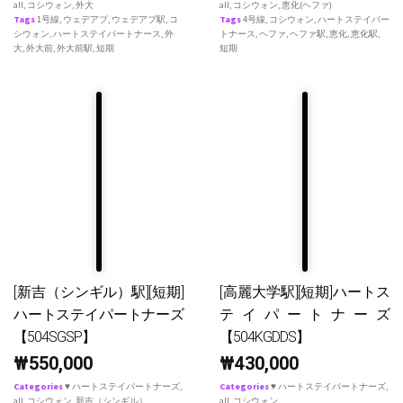
all
,
コシウォン
,
外大
all
,
コシウォン
,
恵化(ヘファ)
Tags
1号線
,
ウェデアプ
,
ウェデアプ駅
,
コ
Tags
4号線
,
コシウォン
,
ハートステイパー
シウォン
,
ハートステイパートナース
,
外
トナース
,
ヘファ
,
ヘファ駅
,
恵化
,
恵化駅
,
大
,
外大前
,
外大前駅
,
短期
短期
[新吉（シンギル）駅][短期]
[高麗大学駅][短期]ハートス
ハートステイパートナーズ
テイパートナーズ
【504SGSP】
【504KGDDS】
₩
550,000
₩
430,000
Categories
♥ ハートステイパートナーズ
,
Categories
♥ ハートステイパートナーズ
,
all
,
コシウォン
,
新吉（シンギル）
all
,
コシウォン