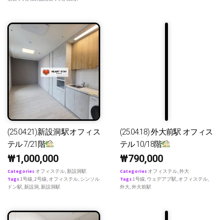
(25.04.21)新設洞駅オフィス
(25.04.18) 外大前駅 オフィス
テル 7/21階
テル 10/18階
₩
1,000,000
₩
790,000
Categories
オフィステル
,
新設洞駅
Categories
オフィステル
,
外大
Tags
1号線
,
2号線
,
オフィステル
,
シンソル
Tags
1号線
,
ウェデアプ駅
,
オフィステル
,
ドン駅
,
新設洞
,
新設洞駅
外大
,
外大前駅