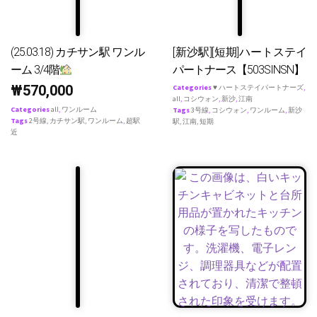
(25.03.18) カチサン駅 ワンル
[新沙駅][短期]ハートステイ
ーム 3/4階
パートナース【503SINSN】
₩
570,000
Categories
♥ ハートステイパートナーズ
,
all
,
コシウォン
,
新沙
,
江南
Categories
all
,
ワンルーム
Tags
3号線
,
コシウォン
,
ワンルーム
,
新沙
Tags
2号線
,
カチサン駅
,
ワンルーム
,
超駅
駅
,
江南
,
短期
近