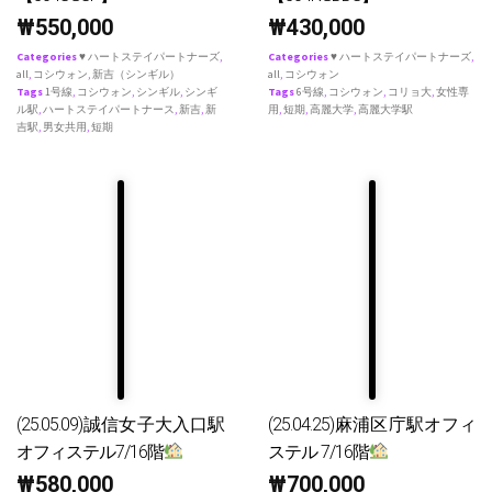
₩
550,000
₩
430,000
Categories
♥ ハートステイパートナーズ
,
Categories
♥ ハートステイパートナーズ
,
all
,
コシウォン
,
新吉（シンギル）
all
,
コシウォン
Tags
1号線
,
コシウォン
,
シンギル
,
シンギ
Tags
6号線
,
コシウォン
,
コリョ大
,
女性専
ル駅
,
ハートステイパートナース
,
新吉
,
新
用
,
短期
,
高麗大学
,
高麗大学駅
吉駅
,
男女共用
,
短期
(25.05.09)誠信女子大入口駅
(25.04.25)麻浦区庁駅オフィ
オフィステル7/16階
ステル 7/16階
₩
580,000
₩
700,000