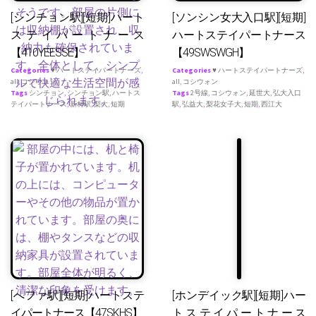
[シンチョン駅][短期]ハート
[ソンシン女大入口駅][短期]
ステイパートナース
ハートステイパートナース
【410YEESSE】
【49SWSWGH】
Categories
♥ ハートステイパートナーズ
,
Categories
♥ ハートステイパートナーズ
,
all
,
コシウォン
all
,
コシウォン
Tags
シンチョン
,
シンチョン駅
,
ハートス
Tags
2号線
,
コシウォン
,
延世大
,
弘大入口
テイパートナース
,
新村駅
,
梨大
,
短期
駅
,
弘益大
,
梨花女子大
,
短期
,
西江大
[へファ駅][短期]ハートステ
[ホンデイック駅][短期]ハー
イパートナース【47SKHS】
トステイパートナース