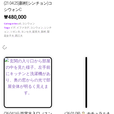
(21.04.25)新村(シンチョン)コ
シウォンC
₩
480,000
Categories
all
,
コシウォン
Tags
イデ
,
イファヨデ
,
コシウォン
,
シンチ
ョン
,
ソガン大
,
ヨンセ大
,
延世大
,
新村
,
梨
花女子大
,
西江大
(26.04.16) 崇実大入口（スン
（26.01.08)
ナチュラル＆