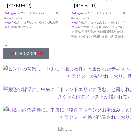
【44SNUEGR】
【44HIHUDD】
Categories
♥ ハートステイパートナーズ
,
Categories
♥ ハートステイパートナーズ
,
all
,
コシウォン
all
,
コシウォン
Tags
2号線
,
キョデ駅
,
コシウォン
,
教大駅
,
Tags
2号線
,
キョンヒ大学
,
コシウォン
,
ソ
短期
,
韓国コシウォン
ウル市立大学
,
フェギ駅
,
ホンデイック駅
,
光雲大
,
光雲大学
,
外大前駅
,
慶熙大
,
短期
,
韓国コシウォン
,
韓国外国語大学
,
韓国外大
READ MORE