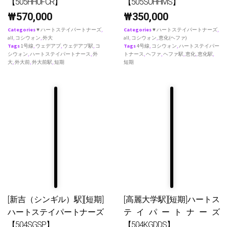
【505HHUFCR】
【505SUHHMS】
₩
570,000
₩
350,000
Categories
♥ ハートステイパートナーズ
,
Categories
♥ ハートステイパートナーズ
,
all
,
コシウォン
,
外大
all
,
コシウォン
,
恵化(ヘファ)
Tags
1号線
,
ウェデアプ
,
ウェデアプ駅
,
コ
Tags
4号線
,
コシウォン
,
ハートステイパー
シウォン
,
ハートステイパートナース
,
外
トナース
,
ヘファ
,
ヘファ駅
,
恵化
,
恵化駅
,
大
,
外大前
,
外大前駅
,
短期
短期
[新吉（シンギル）駅][短期]
[高麗大学駅][短期]ハートス
ハートステイパートナーズ
テイパートナーズ
【504SGSP】
【504KGDDS】