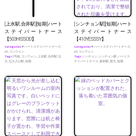
[上水駅,合井駅][短期]ハート
[シンチョン駅][短期]ハート
ステイパートナース
ステイパートナース
【503HISSOD】
【410YESSSY】
Categories
♥ ハートステイパートナーズ
,
Categories
♥ ハートステイパートナーズ
,
all
,
コシウォン
all
,
コシウォン
Tags
2号線
,
コシウォン
,
上水駅
,
合井駅
,
弘
Tags
シンチョン
,
シンチョン駅
,
ハートス
大
,
弘大入口駅
,
短期
テイパートナース
,
新村駅
,
梨大
,
短期