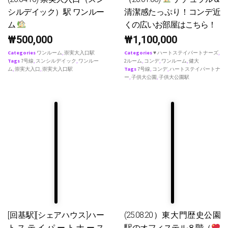
シルデイック）駅 ワンルー
清潔感たっぷり！コンデ近
ム
くの広いお部屋はこちら！
₩
500,000
₩
1,100,000
Categories
ワンルーム
,
崇実大入口駅
Categories
♥ ハートステイパートナーズ
,
Tags
7号線
,
スンシルデイック
,
ワンルー
2ルーム
,
コンデ
,
ワンルーム
,
健大
ム
,
崇実大入口
,
崇実大入口駅
Tags
7号線
,
コンデ
,
ハートステイパートナ
ー
,
子供大公園
,
子供大公園駅
[回基駅][シェアハウス]ハー
(25.08.20）東大門歴史公園
トステイパートナース
駅のオフィステル８階（