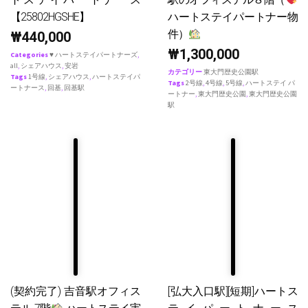
【25802HGSHE】
ハートステイパートナー物
件）
₩
440,000
₩
1,300,000
Categories
♥ ハートステイパートナーズ
,
all
,
シェアハウス
,
安岩
カテゴリー
東大門歴史公園駅
Tags
1号線
,
シェアハウス
,
ハートステイパ
Tags
2号線
,
4号線
,
5号線
,
ハートステイ パ
ートナース
,
回基
,
回基駅
ートナー
,
東大門歴史公園
,
東大門歴史公園
駅
(契約完了) 吉音駅オフィス
[弘大入口駅][短期]ハートス