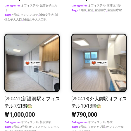
Categories
オフィステル
,
誠信女子大入
Categories
オフィステル
,
麻浦区庁駅
口
Tags
6号線
,
麻浦
,
麻浦区庁
,
麻浦区庁駅
Tags
4号線
,
ソンシンヨデ
,
誠信女子大
,
誠
信女子大入口
,
誠信女子大入口駅
(25.04.21)新設洞駅オフィス
(25.04.18) 外大前駅 オフィス
テル 7/21階
テル 10/18階
₩
1,000,000
₩
790,000
Categories
オフィステル
,
新設洞駅
Categories
オフィステル
,
外大
Tags
1号線
,
2号線
,
オフィステル
,
シンソル
Tags
1号線
,
ウェデアプ駅
,
オフィステル
,