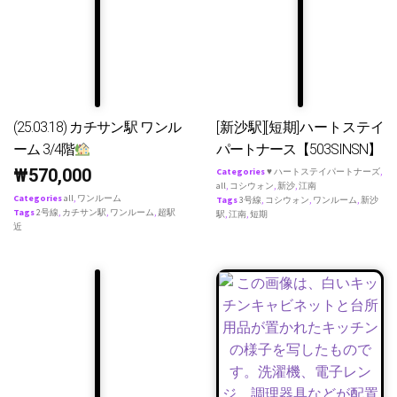
(25.03.18) カチサン駅 ワンル
[新沙駅][短期]ハートステイ
ーム 3/4階
パートナース【503SINSN】
₩
570,000
Categories
♥ ハートステイパートナーズ
,
all
,
コシウォン
,
新沙
,
江南
Categories
all
,
ワンルーム
Tags
3号線
,
コシウォン
,
ワンルーム
,
新沙
Tags
2号線
,
カチサン駅
,
ワンルーム
,
超駅
駅
,
江南
,
短期
近