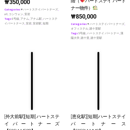
階（
ハートステイ パート
₩
350,000
ナー物件）
Categories
♥ ハートステイパートナーズ
,
all
,
コシウォン
,
安岩
₩
850,000
Tags
6号線
,
アナム
,
アナム駅
,
ハートステ
イパートナース
,
安岩
,
安岩駅
,
短期
Categories
♥ ハートステイパートナーズ
,
オフィステル
,
踏十里駅
Tags
5号線
,
ハートステイ パートナー
,
漢
陽大学
,
踏十里
,
踏十里駅
[外大前駅][短期] ハートステ
[恵化駅][短期]ハートステイ
イパートナーズ
パートナース