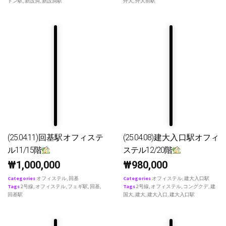
ドン駅
,
新設洞
,
新設洞駅
外大
,
外大前駅
(25.04.11)回基駅オフィステ
(25.04.08)建大入口駅オフィ
ル11/15階
ステル12/20階
₩
1,000,000
₩
980,000
Categories
オフィステル
,
回基
Categories
オフィステル
,
建大入口駅
Tags
2号線
,
オフィステル
,
フェギ駅
,
回基
,
Tags
2号線
,
オフィステル
,
コングクデ
,
建
回基駅
国大
,
建大
,
建大入口
,
建大入口駅