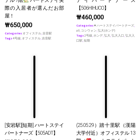
テル 7階
ハートステイ実
テイパートナース
際の入居者が選んだお部
【506HIHUCO】
屋！
₩
460,000
₩
650,000
Categories
♥ ハートステイパートナーズ
,
all
,
コシウォン
,
弘大(ホンデ)
Categories
オフィステル
,
吉音駅
Tags
2号線
,
ホンデ
,
弘大
,
弘大入口
,
弘大入
Tags
4号線
,
オフィステル
,
吉音駅
口駅
,
短期
[安岩駅][短期] ハートステイ
(25.05.29）踏十里駅（漢陽
パートナーズ【505ADT】
大学付近）オフィステル 13