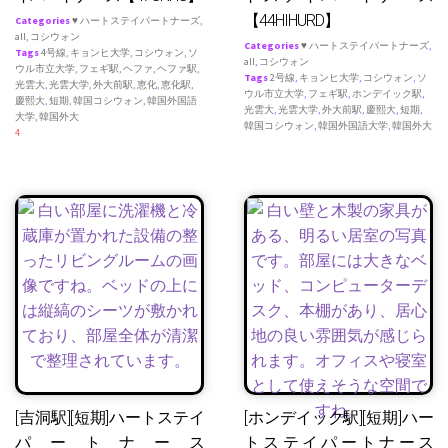
【44HIHURD】
Categories
♥ ハートステイパートナーズ
,
all
,
コシウォン
Categories
♥ ハートステイパートナーズ
,
Tags
4号線
,
キョンヒ大学
,
コシウォン
,
ソ
all
,
コシウォン
ウル市立大学
,
フェギ駅
,
ヘファ
,
ヘファ駅
,
Tags
2号線
,
キョンヒ大学
,
コシウォン
,
ソ
光雲大
,
光雲大学
,
外大前駅
,
恵化
,
恵化駅
,
ウル市立大学
,
フェギ駅
,
ホンデイック駅
,
慶熙大
,
短期
,
韓国コシウォン
,
韓国外国語
光雲大
,
光雲大学
,
外大前駅
,
慶熙大
,
短期
,
大学
,
韓国外大
韓国コシウォン
,
韓国外国語大学
,
韓国外大
4
[吉洞駅][短期]ハートステイ
[ホンデイック駅][短期]ハー
パートナース
トステイパートナース