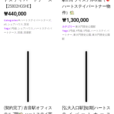
【25802HGSHE】
ハートステイパートナー物
件）
₩
440,000
₩
1,300,000
Categories
♥ ハートステイパートナーズ
,
all
,
シェアハウス
,
安岩
カテゴリー
東大門歴史公園駅
Tags
1号線
,
シェアハウス
,
ハートステイパ
Tags
2号線
,
4号線
,
5号線
,
ハートステイ パ
ートナース
,
回基
,
回基駅
ートナー
,
東大門歴史公園
,
東大門歴史公園
駅
(契約完了) 吉音駅オフィス
[弘大入口駅][短期]ハートス