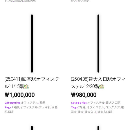
ドン駅
,
新設洞
,
新設洞駅
外大
,
外大前駅
(25.04.11)回基駅オフィステ
(25.04.08)建大入口駅オフィ
ル11/15階
ステル12/20階
₩
1,000,000
₩
980,000
Categories
オフィステル
,
回基
Categories
オフィステル
,
建大入口駅
Tags
2号線
,
オフィステル
,
フェギ駅
,
回基
,
Tags
2号線
,
オフィステル
,
コングクデ
,
建
回基駅
国大
,
建大
,
建大入口
,
建大入口駅