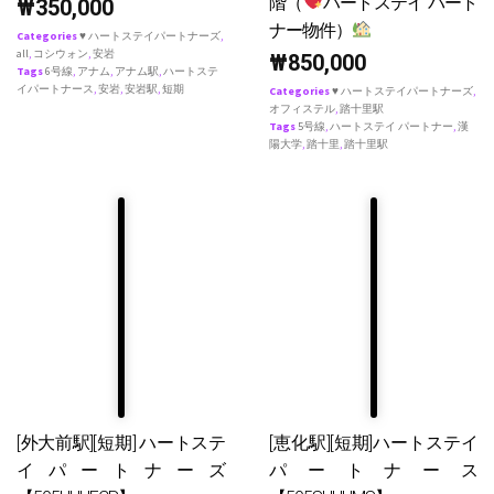
階（
ハートステイ パート
₩
350,000
ナー物件）
Categories
♥ ハートステイパートナーズ
,
all
,
コシウォン
,
安岩
₩
850,000
Tags
6号線
,
アナム
,
アナム駅
,
ハートステ
イパートナース
,
安岩
,
安岩駅
,
短期
Categories
♥ ハートステイパートナーズ
,
オフィステル
,
踏十里駅
Tags
5号線
,
ハートステイ パートナー
,
漢
陽大学
,
踏十里
,
踏十里駅
[外大前駅][短期] ハートステ
[恵化駅][短期]ハートステイ
イパートナーズ
パートナース