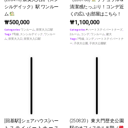
シルデイック）駅 ワンルー
清潔感たっぷり！コンデ近
ム
くの広いお部屋はこちら！
₩
500,000
₩
1,100,000
Categories
ワンルーム
,
崇実大入口駅
Categories
♥ ハートステイパートナーズ
,
Tags
7号線
,
スンシルデイック
,
ワンルー
2ルーム
,
コンデ
,
ワンルーム
,
健大
ム
,
崇実大入口
,
崇実大入口駅
Tags
7号線
,
コンデ
,
ハートステイパートナ
ー
,
子供大公園
,
子供大公園駅
[回基駅][シェアハウス]ハー
(25.08.20）東大門歴史公園
トステイパートナース
駅のオフィステル８階（