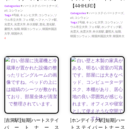
【44HIHURD】
Categories
♥ ハートステイパートナーズ
,
all
,
コシウォン
Categories
♥ ハートステイパートナーズ
,
Tags
4号線
,
キョンヒ大学
,
コシウォン
,
ソ
all
,
コシウォン
ウル市立大学
,
フェギ駅
,
ヘファ
,
ヘファ駅
,
Tags
2号線
,
キョンヒ大学
,
コシウォン
,
ソ
光雲大
,
光雲大学
,
外大前駅
,
恵化
,
恵化駅
,
ウル市立大学
,
フェギ駅
,
ホンデイック駅
,
慶熙大
,
短期
,
韓国コシウォン
,
韓国外国語
光雲大
,
光雲大学
,
外大前駅
,
慶熙大
,
短期
,
大学
,
韓国外大
韓国コシウォン
,
韓国外国語大学
,
韓国外大
4
[吉洞駅][短期]ハートステイ
[ホンデイック駅][短期]ハー
パートナース
トステイパートナース