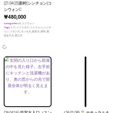
(21.04.25)新村(シンチョン)コ
シウォンC
₩
480,000
Categories
all
,
コシウォン
Tags
イデ
,
イファヨデ
,
コシウォン
,
シンチ
ョン
,
ソガン大
,
ヨンセ大
,
延世大
,
新村
,
梨
花女子大
,
西江大
(26.04.16) 崇実大入口（スン
（26.01.08)
ナチュラル＆