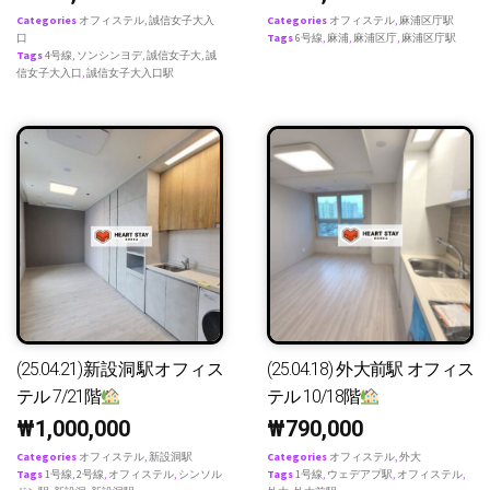
Categories
オフィステル
,
誠信女子大入
Categories
オフィステル
,
麻浦区庁駅
口
Tags
6号線
,
麻浦
,
麻浦区庁
,
麻浦区庁駅
Tags
4号線
,
ソンシンヨデ
,
誠信女子大
,
誠
信女子大入口
,
誠信女子大入口駅
(25.04.21)新設洞駅オフィス
(25.04.18) 外大前駅 オフィス
テル 7/21階
テル 10/18階
₩
1,000,000
₩
790,000
Categories
オフィステル
,
新設洞駅
Categories
オフィステル
,
外大
Tags
1号線
,
2号線
,
オフィステル
,
シンソル
Tags
1号線
,
ウェデアプ駅
,
オフィステル
,