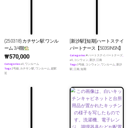
(25.03.18) カチサン駅 ワンル
[新沙駅][短期]ハートステイ
ーム 3/4階
パートナース【503SINSN】
₩
570,000
Categories
♥ ハートステイパートナーズ
,
all
,
コシウォン
,
新沙
,
江南
Categories
all
,
ワンルーム
Tags
3号線
,
コシウォン
,
ワンルーム
,
新沙
Tags
2号線
,
カチサン駅
,
ワンルーム
,
超駅
駅
,
江南
,
短期
近