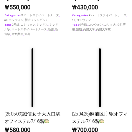
₩
550,000
₩
430,000
Categories
♥ ハートステイパートナーズ
,
Categories
♥ ハートステイパートナーズ
,
all
,
コシウォン
,
新吉（シンギル）
all
,
コシウォン
Tags
1号線
,
コシウォン
,
シンギル
,
シンギ
Tags
6号線
,
コシウォン
,
コリョ大
,
女性専
ル駅
,
ハートステイパートナース
,
新吉
,
新
用
,
短期
,
高麗大学
,
高麗大学駅
吉駅
,
男女共用
,
短期
(25.05.09)誠信女子大入口駅
(25.04.25)麻浦区庁駅オフィ
オフィステル7/16階
ステル 7/16階
₩
580,000
₩
700,000