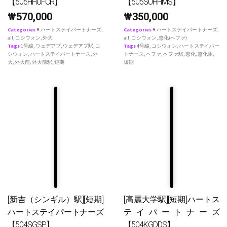
【505HHUFCR】
【505SUHHMS】
₩
570,000
₩
350,000
Categories
♥ ハートステイパートナーズ
,
Categories
♥ ハートステイパートナーズ
,
all
,
コシウォン
,
外大
all
,
コシウォン
,
恵化(ヘファ)
Tags
1号線
,
ウェデアプ
,
ウェデアプ駅
,
コ
Tags
4号線
,
コシウォン
,
ハートステイパー
シウォン
,
ハートステイパートナース
,
外
トナース
,
ヘファ
,
ヘファ駅
,
恵化
,
恵化駅
,
大
,
外大前
,
外大前駅
,
短期
短期
[新吉（シンギル）駅][短期]
[高麗大学駅][短期]ハートス
ハートステイパートナーズ
テイパートナーズ
【504SGSP】
【504KGDDS】