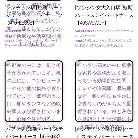
[シンチョン駅][短期]ハート
[ソンシン女大入口駅][短期]
ステイパートナース
ハートステイパートナース
【410YEESSE】
【49SWSWGH】
Categories
♥ ハートステイパートナーズ
,
Categories
♥ ハートステイパートナーズ
,
all
,
コシウォン
all
,
コシウォン
Tags
シンチョン
,
シンチョン駅
,
ハートス
Tags
2号線
,
コシウォン
,
延世大
,
弘大入口
テイパートナース
,
新村駅
,
梨大
,
短期
駅
,
弘益大
,
梨花女子大
,
短期
,
西江大
[へファ駅][短期]ハートステ
[ホンデイック駅][短期]ハー
イパートナース【47SKHS】
トステイパートナース