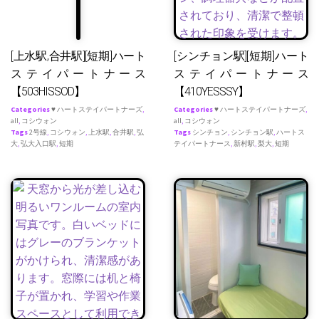
[上水駅,合井駅][短期]ハート
[シンチョン駅][短期]ハート
ステイパートナース
ステイパートナース
【503HISSOD】
【410YESSSY】
Categories
♥ ハートステイパートナーズ
,
Categories
♥ ハートステイパートナーズ
,
all
,
コシウォン
all
,
コシウォン
Tags
2号線
,
コシウォン
,
上水駅
,
合井駅
,
弘
Tags
シンチョン
,
シンチョン駅
,
ハートス
大
,
弘大入口駅
,
短期
テイパートナース
,
新村駅
,
梨大
,
短期