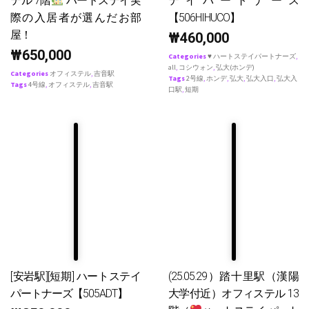
テル 7階
ハートステイ実
テイパートナース
際の入居者が選んだお部
【506HIHUCO】
屋！
₩
460,000
₩
650,000
Categories
♥ ハートステイパートナーズ
,
all
,
コシウォン
,
弘大(ホンデ)
Categories
オフィステル
,
吉音駅
Tags
2号線
,
ホンデ
,
弘大
,
弘大入口
,
弘大入
Tags
4号線
,
オフィステル
,
吉音駅
口駅
,
短期
[安岩駅][短期] ハートステイ
(25.05.29）踏十里駅（漢陽
パートナーズ【505ADT】
大学付近）オフィステル 13