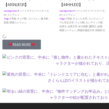
【44SNUEGR】
【44HIHUDD】
Categories
♥ ハートステイパートナーズ
,
Categories
♥ ハートステイパートナーズ
,
all
,
コシウォン
all
,
コシウォン
Tags
2号線
,
キョデ駅
,
コシウォン
,
教大駅
,
Tags
2号線
,
キョンヒ大学
,
コシウォン
,
ソ
短期
,
韓国コシウォン
ウル市立大学
,
フェギ駅
,
ホンデイック駅
,
光雲大
,
光雲大学
,
外大前駅
,
慶熙大
,
短期
,
韓国コシウォン
,
韓国外国語大学
,
韓国外大
READ MORE