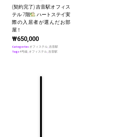
(契約完了) 吉音駅オフィス
テル 7階
ハートステイ実
際の入居者が選んだお部
屋！
₩
650,000
Categories
オフィステル
,
吉音駅
Tags
4号線
,
オフィステル
,
吉音駅