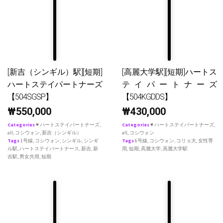
[新吉（シンギル）駅][短期]
[高麗大学駅][短期]ハートス
ハートステイパートナーズ
テイパートナーズ
【504SGSP】
【504KGDDS】
₩
550,000
₩
430,000
Categories
♥ ハートステイパートナーズ
,
Categories
♥ ハートステイパートナーズ
,
all
,
コシウォン
,
新吉（シンギル）
all
,
コシウォン
Tags
1号線
,
コシウォン
,
シンギル
,
シンギ
Tags
6号線
,
コシウォン
,
コリョ大
,
女性専
ル駅
,
ハートステイパートナース
,
新吉
,
新
用
,
短期
,
高麗大学
,
高麗大学駅
吉駅
,
男女共用
,
短期