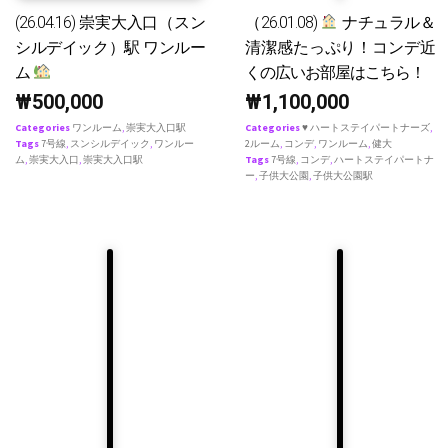
(26.04.16) 崇実大入口（スン
（26.01.08)
ナチュラル＆
シルデイック）駅 ワンルー
清潔感たっぷり！コンデ近
ム
くの広いお部屋はこちら！
₩
500,000
₩
1,100,000
Categories
ワンルーム
,
崇実大入口駅
Categories
♥ ハートステイパートナーズ
,
Tags
7号線
,
スンシルデイック
,
ワンルー
2ルーム
,
コンデ
,
ワンルーム
,
健大
ム
,
崇実大入口
,
崇実大入口駅
Tags
7号線
,
コンデ
,
ハートステイパートナ
ー
,
子供大公園
,
子供大公園駅