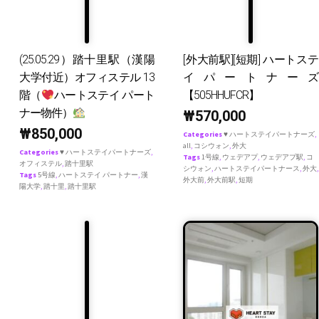
(25.05.29）踏十里駅（漢陽
[外大前駅][短期] ハートステ
大学付近）オフィステル 13
イパートナーズ
階（
ハートステイ パート
【505HHUFCR】
ナー物件）
₩
570,000
₩
850,000
Categories
♥ ハートステイパートナーズ
,
all
,
コシウォン
,
外大
Categories
♥ ハートステイパートナーズ
,
Tags
1号線
,
ウェデアプ
,
ウェデアプ駅
,
コ
オフィステル
,
踏十里駅
シウォン
,
ハートステイパートナース
,
外大
,
Tags
5号線
,
ハートステイ パートナー
,
漢
外大前
,
外大前駅
,
短期
陽大学
,
踏十里
,
踏十里駅