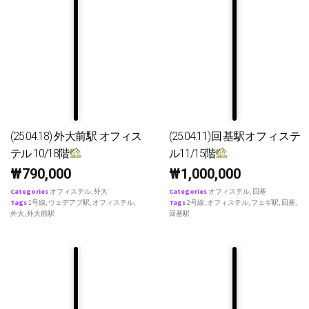
(25.04.18) 外大前駅 オフィス
(25.04.11)回基駅オフィステ
テル 10/18階
ル11/15階
₩
790,000
₩
1,000,000
Categories
オフィステル
,
外大
Categories
オフィステル
,
回基
Tags
1号線
,
ウェデアプ駅
,
オフィステル
,
Tags
2号線
,
オフィステル
,
フェギ駅
,
回基
,
外大
,
外大前駅
回基駅