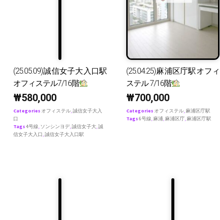
(25.05.09)誠信女子大入口駅
(25.04.25)麻浦区庁駅オフィ
オフィステル7/16階
ステル 7/16階
₩
580,000
₩
700,000
Categories
オフィステル
,
誠信女子大入
Categories
オフィステル
,
麻浦区庁駅
口
Tags
6号線
,
麻浦
,
麻浦区庁
,
麻浦区庁駅
Tags
4号線
,
ソンシンヨデ
,
誠信女子大
,
誠
信女子大入口
,
誠信女子大入口駅