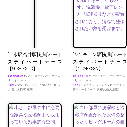
[上水駅,合井駅][短期]ハート
[シンチョン駅][短期]ハート
ステイパートナース
ステイパートナース
【503HISSOD】
【410YESSSY】
Categories
♥ ハートステイパートナーズ
,
Categories
♥ ハートステイパートナーズ
,
all
,
コシウォン
all
,
コシウォン
Tags
2号線
,
コシウォン
,
上水駅
,
合井駅
,
弘
Tags
シンチョン
,
シンチョン駅
,
ハートス
大
,
弘大入口駅
,
短期
テイパートナース
,
新村駅
,
梨大
,
短期