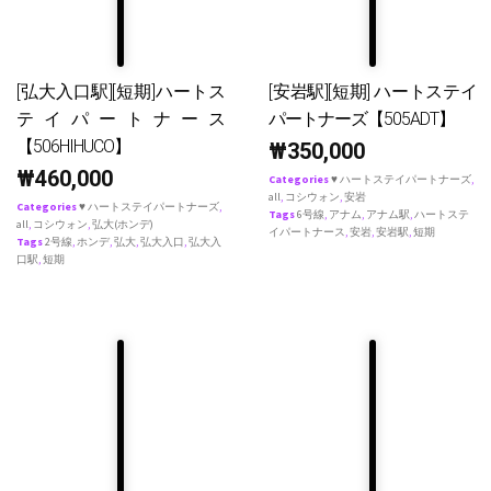
[弘大入口駅][短期]ハートス
[安岩駅][短期] ハートステイ
テイパートナース
パートナーズ【505ADT】
【506HIHUCO】
₩
350,000
₩
460,000
Categories
♥ ハートステイパートナーズ
,
all
,
コシウォン
,
安岩
Categories
♥ ハートステイパートナーズ
,
Tags
6号線
,
アナム
,
アナム駅
,
ハートステ
all
,
コシウォン
,
弘大(ホンデ)
イパートナース
,
安岩
,
安岩駅
,
短期
Tags
2号線
,
ホンデ
,
弘大
,
弘大入口
,
弘大入
口駅
,
短期