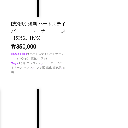
[恵化駅][短期]ハートステイ
パートナース
【505SUHHMS】
₩
350,000
Categories
♥ ハートステイパートナーズ
,
all
,
コシウォン
,
恵化(ヘファ)
Tags
4号線
,
コシウォン
,
ハートステイパー
トナース
,
ヘファ
,
ヘファ駅
,
恵化
,
恵化駅
,
短
期