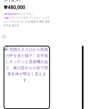
シウォンC
₩
480,000
Categories
all
,
コシウォン
Tags
イデ
,
イファヨデ
,
コシウォン
,
シンチ
ョン
,
ソガン大
,
ヨンセ大
,
延世大
,
新村
,
梨花
女子大
,
西江大