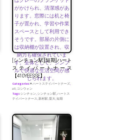
[シンチョン駅][短期]ハート
ステイパートナース
【410YEESSE】
Categories
♥ ハートステイパートナーズ
,
all
,
コシウォン
Tags
シンチョン
,
シンチョン駅
,
ハートス
テイパートナース
,
新村駅
,
梨大
,
短期