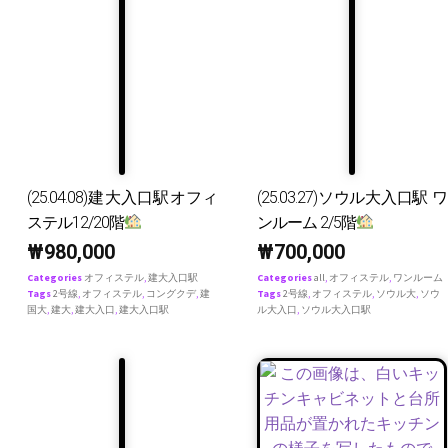
(25.04.08)建大入口駅オフィ
(25.03.27)ソウル大入口駅 ワ
ステル12/20階
ンルーム 2/5階
₩
980,000
₩
700,000
Categories
オフィステル
,
建大入口駅
Categories
all
,
オフィステル
,
ワンルーム
Tags
2号線
,
オフィステル
,
コングクデ
,
建
Tags
2号線
,
オフィステル
,
ソウル大
,
ソウ
国大
,
建大
,
建大入口
,
建大入口駅
ル大入口
,
ソウル大入口駅