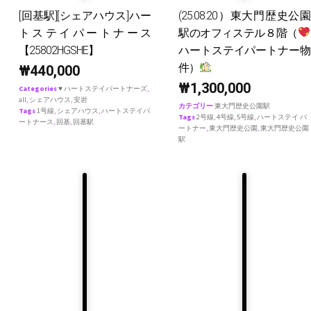
[回基駅][シェアハウス]ハー
(25.08.20）東大門歴史公園
トステイパートナース
駅のオフィステル８階（
【25802HGSHE】
ハートステイパートナー物
件）
₩
440,000
₩
1,300,000
Categories
♥ ハートステイパートナーズ
,
all
,
シェアハウス
,
安岩
カテゴリー
東大門歴史公園駅
Tags
1号線
,
シェアハウス
,
ハートステイパ
Tags
2号線
,
4号線
,
5号線
,
ハートステイ パ
ートナース
,
回基
,
回基駅
ートナー
,
東大門歴史公園
,
東大門歴史公園
駅