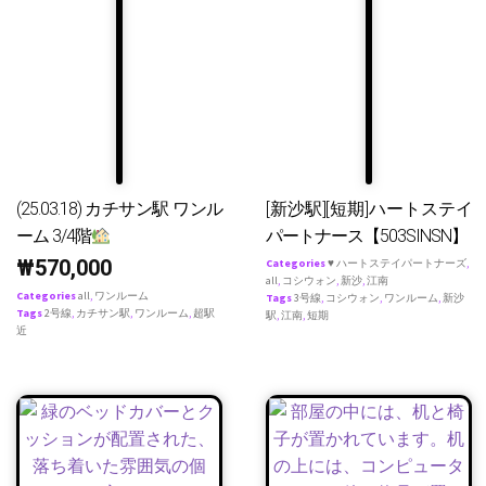
(25.03.18) カチサン駅 ワンル
[新沙駅][短期]ハートステイ
ーム 3/4階
パートナース【503SINSN】
₩
570,000
Categories
♥ ハートステイパートナーズ
,
all
,
コシウォン
,
新沙
,
江南
Categories
all
,
ワンルーム
Tags
3号線
,
コシウォン
,
ワンルーム
,
新沙
Tags
2号線
,
カチサン駅
,
ワンルーム
,
超駅
駅
,
江南
,
短期
近