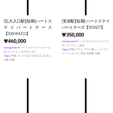
[弘大入口駅][短期]ハートス
[安岩駅][短期] ハートステイ
テイパートナース
パートナーズ【505ADT】
【506HIHUCO】
₩
350,000
₩
460,000
Categories
♥ ハートステイパートナーズ
,
all
,
コシウォン
,
安岩
Categories
♥ ハートステイパートナーズ
,
Tags
6号線
,
アナム
,
アナム駅
,
ハートステ
all
,
コシウォン
,
弘大(ホンデ)
イパートナース
,
安岩
,
安岩駅
,
短期
Tags
2号線
,
ホンデ
,
弘大
,
弘大入口
,
弘大入
口駅
,
短期