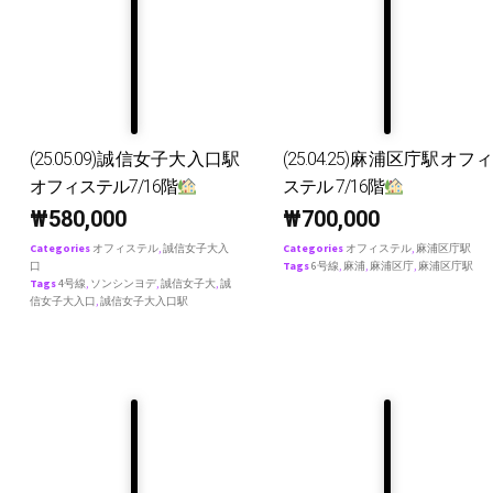
(25.05.09)誠信女子大入口駅
(25.04.25)麻浦区庁駅オフィ
オフィステル7/16階
ステル 7/16階
₩
580,000
₩
700,000
Categories
オフィステル
,
誠信女子大入
Categories
オフィステル
,
麻浦区庁駅
口
Tags
6号線
,
麻浦
,
麻浦区庁
,
麻浦区庁駅
Tags
4号線
,
ソンシンヨデ
,
誠信女子大
,
誠
信女子大入口
,
誠信女子大入口駅