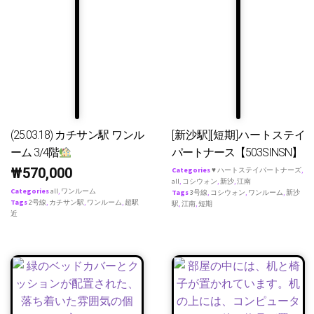
(25.03.18) カチサン駅 ワンル
[新沙駅][短期]ハートステイ
ーム 3/4階
パートナース【503SINSN】
₩
570,000
Categories
♥ ハートステイパートナーズ
,
all
,
コシウォン
,
新沙
,
江南
Categories
all
,
ワンルーム
Tags
3号線
,
コシウォン
,
ワンルーム
,
新沙
Tags
2号線
,
カチサン駅
,
ワンルーム
,
超駅
駅
,
江南
,
短期
近