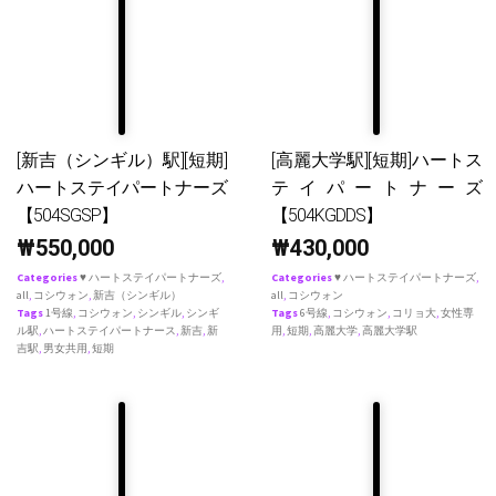
[新吉（シンギル）駅][短期]
[高麗大学駅][短期]ハートス
ハートステイパートナーズ
テイパートナーズ
【504SGSP】
【504KGDDS】
₩
550,000
₩
430,000
Categories
♥ ハートステイパートナーズ
,
Categories
♥ ハートステイパートナーズ
,
all
,
コシウォン
,
新吉（シンギル）
all
,
コシウォン
Tags
1号線
,
コシウォン
,
シンギル
,
シンギ
Tags
6号線
,
コシウォン
,
コリョ大
,
女性専
ル駅
,
ハートステイパートナース
,
新吉
,
新
用
,
短期
,
高麗大学
,
高麗大学駅
吉駅
,
男女共用
,
短期