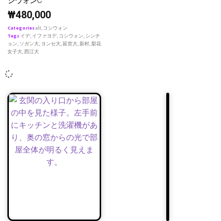
シウォンC
₩
480,000
Categories
all
,
コシウォン
Tags
イデ
,
イファヨデ
,
コシウォン
,
シンチ
ョン
,
ソガン大
,
ヨンセ大
,
延世大
,
新村
,
梨花
女子大
,
西江大