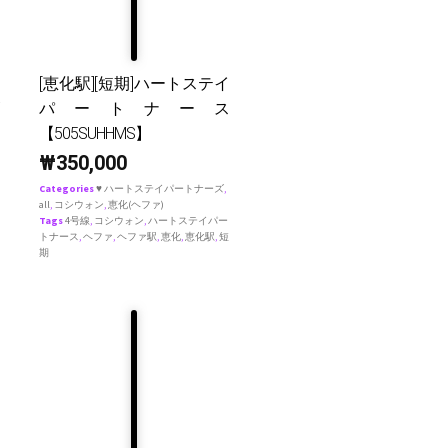
[恵化駅][短期]ハートステイ
パートナース
【505SUHHMS】
₩
350,000
Categories
♥ ハートステイパートナーズ
,
all
,
コシウォン
,
恵化(ヘファ)
Tags
4号線
,
コシウォン
,
ハートステイパー
トナース
,
ヘファ
,
ヘファ駅
,
恵化
,
恵化駅
,
短
期