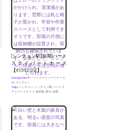
[シンチョン駅][短期]ハート
ステイパートナース
【410YEESSE】
Categories
♥ ハートステイパートナーズ
,
all
,
コシウォン
Tags
シンチョン
,
シンチョン駅
,
ハートス
テイパートナース
,
新村駅
,
梨大
,
短期