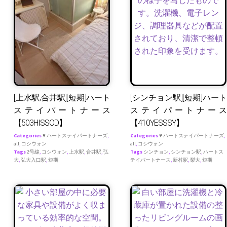
[上水駅,合井駅][短期]ハート
[シンチョン駅][短期]ハート
ステイパートナース
ステイパートナース
【503HISSOD】
【410YESSSY】
Categories
♥ ハートステイパートナーズ
,
Categories
♥ ハートステイパートナーズ
,
all
,
コシウォン
all
,
コシウォン
Tags
2号線
,
コシウォン
,
上水駅
,
合井駅
,
弘
Tags
シンチョン
,
シンチョン駅
,
ハートス
大
,
弘大入口駅
,
短期
テイパートナース
,
新村駅
,
梨大
,
短期