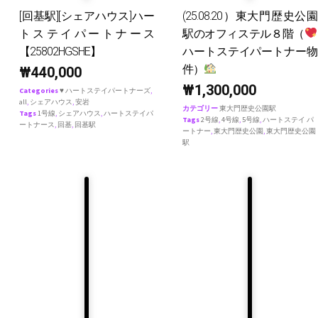
[回基駅][シェアハウス]ハー
(25.08.20）東大門歴史公園
トステイパートナース
駅のオフィステル８階（
【25802HGSHE】
ハートステイパートナー物
件）
₩
440,000
₩
1,300,000
Categories
♥ ハートステイパートナーズ
,
all
,
シェアハウス
,
安岩
カテゴリー
東大門歴史公園駅
Tags
1号線
,
シェアハウス
,
ハートステイパ
Tags
2号線
,
4号線
,
5号線
,
ハートステイ パ
ートナース
,
回基
,
回基駅
ートナー
,
東大門歴史公園
,
東大門歴史公園
駅