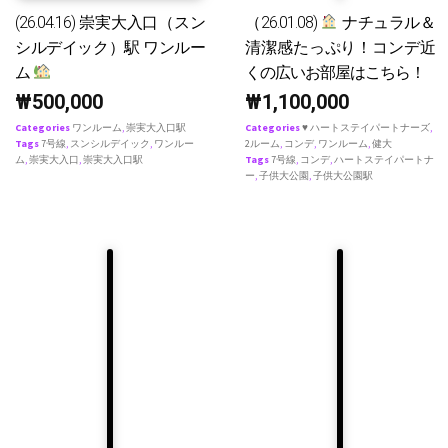
(26.04.16) 崇実大入口（スン
（26.01.08)
ナチュラル＆
シルデイック）駅 ワンルー
清潔感たっぷり！コンデ近
ム
くの広いお部屋はこちら！
₩
500,000
₩
1,100,000
Categories
ワンルーム
,
崇実大入口駅
Categories
♥ ハートステイパートナーズ
,
Tags
7号線
,
スンシルデイック
,
ワンルー
2ルーム
,
コンデ
,
ワンルーム
,
健大
ム
,
崇実大入口
,
崇実大入口駅
Tags
7号線
,
コンデ
,
ハートステイパートナ
ー
,
子供大公園
,
子供大公園駅