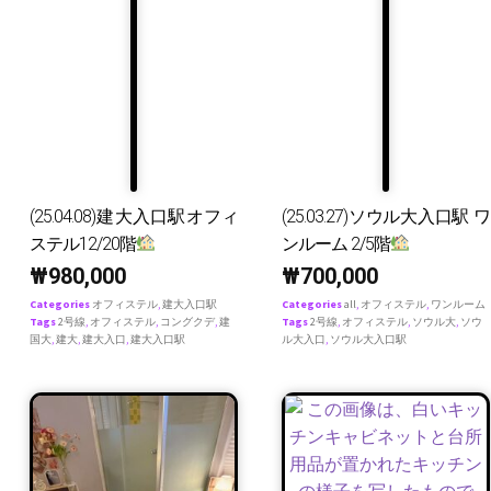
(25.04.08)建大入口駅オフィ
(25.03.27)ソウル大入口駅 ワ
ステル12/20階
ンルーム 2/5階
₩
980,000
₩
700,000
Categories
オフィステル
,
建大入口駅
Categories
all
,
オフィステル
,
ワンルーム
Tags
2号線
,
オフィステル
,
コングクデ
,
建
Tags
2号線
,
オフィステル
,
ソウル大
,
ソウ
国大
,
建大
,
建大入口
,
建大入口駅
ル大入口
,
ソウル大入口駅