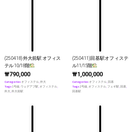
(25.04.18) 外大前駅 オフィス
(25.04.11)回基駅オフィステ
テル 10/18階
ル11/15階
₩
790,000
₩
1,000,000
Categories
オフィステル
,
外大
Categories
オフィステル
,
回基
Tags
1号線
,
ウェデアプ駅
,
オフィステル
,
Tags
2号線
,
オフィステル
,
フェギ駅
,
回基
,
外大
,
外大前駅
回基駅