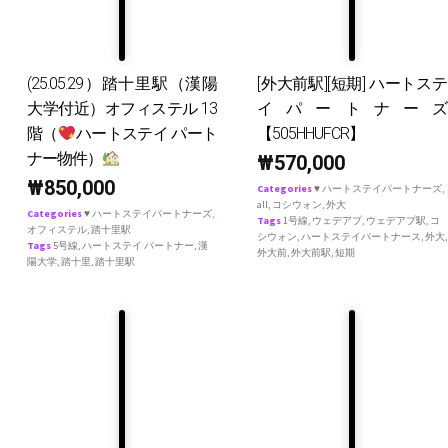
(25.05.29）踏十里駅（漢陽
[外大前駅][短期] ハートステ
大学付近）オフィステル 13
イパートナーズ
階（
ハートステイ パート
【505HHUFCR】
ナー物件）
₩
570,000
₩
850,000
Categories
♥ ハートステイパートナーズ
,
all
,
コシウォン
,
外大
Categories
♥ ハートステイパートナーズ
,
Tags
1号線
,
ウェデアプ
,
ウェデアプ駅
,
コ
オフィステル
,
踏十里駅
シウォン
,
ハートステイパートナース
,
外大
,
Tags
5号線
,
ハートステイ パートナー
,
漢
外大前
,
外大前駅
,
短期
陽大学
,
踏十里
,
踏十里駅