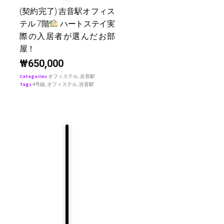
(契約完了) 吉音駅オフィス
テル 7階
ハートステイ実
際の入居者が選んだお部
屋！
₩
650,000
Categories
オフィステル
,
吉音駅
Tags
4号線
,
オフィステル
,
吉音駅