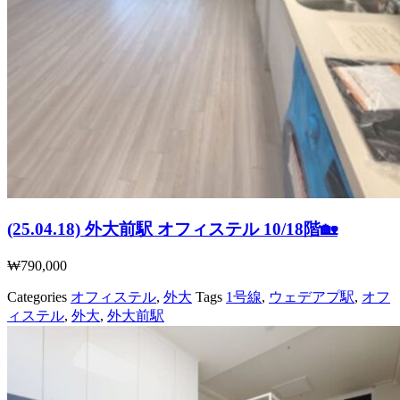
(25.04.18) 外大前駅 オフィステル 10/18階🏡
₩
790,000
Categories
オフィステル
,
外大
Tags
1号線
,
ウェデアプ駅
,
オフ
ィステル
,
外大
,
外大前駅