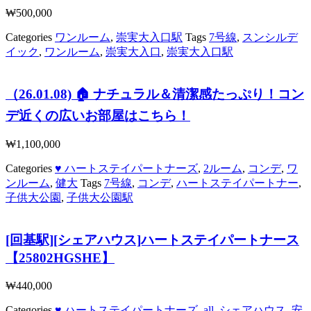
₩
500,000
Categories
ワンルーム
,
崇実大入口駅
Tags
7号線
,
スンシルデ
イック
,
ワンルーム
,
崇実大入口
,
崇実大入口駅
（26.01.08) 🏠 ナチュラル＆清潔感たっぷり！コン
デ近くの広いお部屋はこちら！
₩
1,100,000
Categories
♥ ハートステイパートナーズ
,
2ルーム
,
コンデ
,
ワ
ンルーム
,
健大
Tags
7号線
,
コンデ
,
ハートステイパートナー
,
子供大公園
,
子供大公園駅
[回基駅][シェアハウス]ハートステイパートナース
【25802HGSHE】
₩
440,000
Categories
♥ ハートステイパートナーズ
,
all
,
シェアハウス
,
安