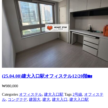
(25.04.08)建大入口駅オフィステル12/20階🏡
₩
980,000
Categories
オフィステル
,
建大入口駅
Tags
2号線
,
オフィステ
ル
,
コングクデ
,
建国大
,
建大
,
建大入口
,
建大入口駅