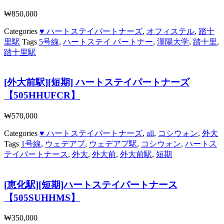
₩
850,000
Categories
♥ ハートステイパートナーズ
,
オフィステル
,
踏十
里駅
Tags
5号線
,
ハートステイ パートナー
,
漢陽大学
,
踏十里
,
踏十里駅
[外大前駅][短期] ハートステイパートナーズ
【505HHUFCR】
₩
570,000
Categories
♥ ハートステイパートナーズ
,
all
,
コシウォン
,
外大
Tags
1号線
,
ウェデアプ
,
ウェデアプ駅
,
コシウォン
,
ハートス
テイパートナース
,
外大
,
外大前
,
外大前駅
,
短期
[恵化駅][短期]ハートステイパートナース
【505SUHHMS】
₩
350,000