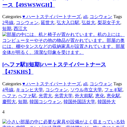
ース【49SWSWGH】
Categories
♥ ハートステイパートナーズ
,
all
,
コシウォン
Tags
2号線
,
コシウォン
,
延世大
,
弘大入口駅
,
弘益大
,
梨花女子大
,
短期
,
西江大
[へファ駅][短期]ハートステイパートナース
【47SKHS】
Categories
♥ ハートステイパートナーズ
,
all
,
コシウォン
Tags
4号線
,
キョンヒ大学
,
コシウォン
,
ソウル市立大学
,
フェギ駅
,
ヘファ
,
ヘファ駅
,
光雲大
,
光雲大学
,
外大前駅
,
恵化
,
恵化駅
,
慶熙大
,
短期
,
韓国コシウォン
,
韓国外国語大学
,
韓国外大
4