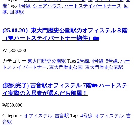
岩
Tags
1号線
,
シェアハウス
,
ハートステイパートナース
,
回
基
,
回基駅
(25.08.20）東大門歴史公園駅のオフィステル８階
（💖ハートステイパートナー物件）🏡
₩
1,300,000
カテゴリー
東大門歴史公園駅
Tags
2号線
,
4号線
,
5号線
,
ハー
トステイ パートナー
,
東大門歴史公園
,
東大門歴史公園駅
(契約完了) 吉音駅オフィステル 7階🏡 ハートステ
イ実際の入居者が選んだお部屋！
₩
650,000
Categories
オフィステル
,
吉音駅
Tags
4号線
,
オフィステル
,
吉
音駅