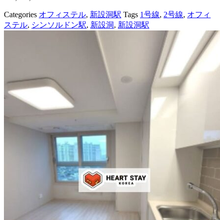
Categories
オフィステル
,
新設洞駅
Tags
1号線
,
2号線
,
オフィ
ステル
,
シンソルドン駅
,
新設洞
,
新設洞駅