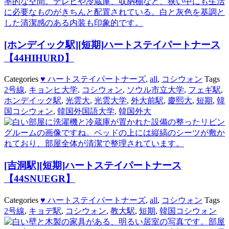
[ホンデイック駅][短期]ハートステイパートナース
【44HIHURD】
Categories
♥ ハートステイパートナーズ
,
all
,
コシウォン
Tags
2号線
,
キョンヒ大学
,
コシウォン
,
ソウル市立大学
,
フェギ駅
,
ホンデイック駅
,
光雲大
,
光雲大学
,
外大前駅
,
慶熙大
,
短期
,
韓
国コシウォン
,
韓国外国語大学
,
韓国外大
[吉洞駅][短期]ハートステイパートナース
【44SNUEGR】
Categories
♥ ハートステイパートナーズ
,
all
,
コシウォン
Tags
2号線
,
キョデ駅
,
コシウォン
,
教大駅
,
短期
,
韓国コシウォン