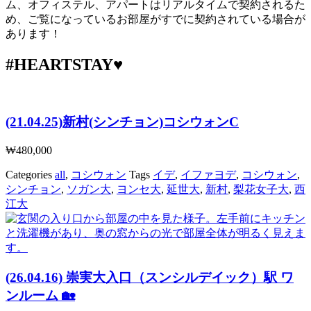
ム、オフィステル、アパートはリアルタイムで契約されるた
め、ご覧になっているお部屋がすでに契約されている場合が
あります！
#HEARTSTAY♥
(21.04.25)新村(シンチョン)コシウォンC
₩
480,000
Categories
all
,
コシウォン
Tags
イデ
,
イファヨデ
,
コシウォン
,
シンチョン
,
ソガン大
,
ヨンセ大
,
延世大
,
新村
,
梨花女子大
,
西
江大
(26.04.16) 崇実大入口（スンシルデイック）駅 ワ
ンルーム 🏡