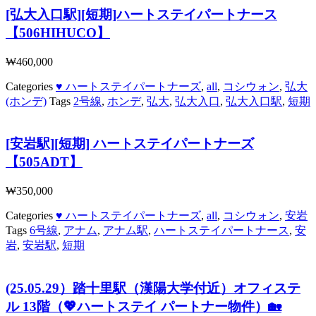
[弘大入口駅][短期]ハートステイパートナース
【506HIHUCO】
₩
460,000
Categories
♥ ハートステイパートナーズ
,
all
,
コシウォン
,
弘大
(ホンデ)
Tags
2号線
,
ホンデ
,
弘大
,
弘大入口
,
弘大入口駅
,
短期
[安岩駅][短期] ハートステイパートナーズ
【505ADT】
₩
350,000
Categories
♥ ハートステイパートナーズ
,
all
,
コシウォン
,
安岩
Tags
6号線
,
アナム
,
アナム駅
,
ハートステイパートナース
,
安
岩
,
安岩駅
,
短期
(25.05.29）踏十里駅（漢陽大学付近）オフィステ
ル 13階（💖ハートステイ パートナー物件）🏡