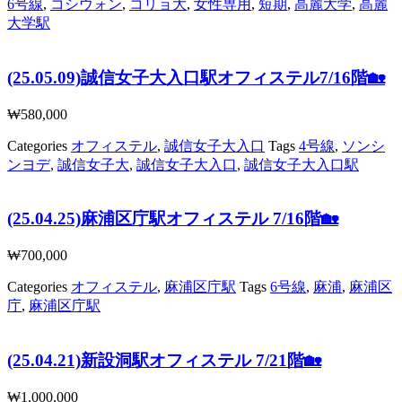
6号線
,
コシウォン
,
コリョ大
,
女性専用
,
短期
,
高麗大学
,
高麗
大学駅
(25.05.09)誠信女子大入口駅オフィステル7/16階🏡
₩
580,000
Categories
オフィステル
,
誠信女子大入口
Tags
4号線
,
ソンシ
ンヨデ
,
誠信女子大
,
誠信女子大入口
,
誠信女子大入口駅
(25.04.25)麻浦区庁駅オフィステル 7/16階🏡
₩
700,000
Categories
オフィステル
,
麻浦区庁駅
Tags
6号線
,
麻浦
,
麻浦区
庁
,
麻浦区庁駅
(25.04.21)新設洞駅オフィステル 7/21階🏡
₩
1,000,000