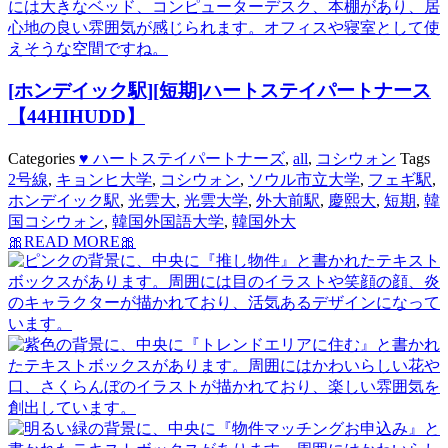
[ホンデイック駅][短期]ハートステイパートナース
【44HIHUDD】
Categories
♥ ハートステイパートナーズ
,
all
,
コシウォン
Tags
2号線
,
キョンヒ大学
,
コシウォン
,
ソウル市立大学
,
フェギ駅
,
ホンデイック駅
,
光雲大
,
光雲大学
,
外大前駅
,
慶熙大
,
短期
,
韓
国コシウォン
,
韓国外国語大学
,
韓国外大
🎀READ MORE🎀