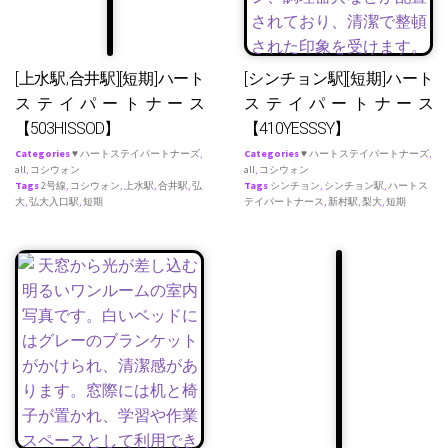
[上水駅,合井駅][短期]ハート
[シンチョン駅][短期]ハート
ステイパートナース
ステイパートナース
【503HISSOD】
【410YESSSY】
Categories
♥ ハートステイパートナーズ
,
Categories
♥ ハートステイパートナーズ
,
all
,
コシウォン
all
,
コシウォン
Tags
2号線
,
コシウォン
,
上水駅
,
合井駅
,
弘
Tags
シンチョン
,
シンチョン駅
,
ハートス
大
,
弘大入口駅
,
短期
テイパートナース
,
新村駅
,
梨大
,
短期