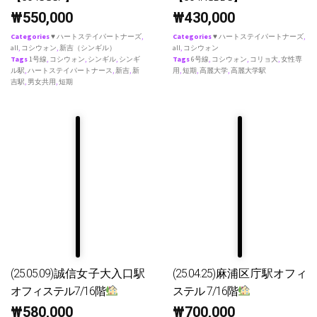
₩
550,000
₩
430,000
Categories
♥ ハートステイパートナーズ
,
Categories
♥ ハートステイパートナーズ
,
all
,
コシウォン
,
新吉（シンギル）
all
,
コシウォン
Tags
1号線
,
コシウォン
,
シンギル
,
シンギ
Tags
6号線
,
コシウォン
,
コリョ大
,
女性専
ル駅
,
ハートステイパートナース
,
新吉
,
新
用
,
短期
,
高麗大学
,
高麗大学駅
吉駅
,
男女共用
,
短期
(25.05.09)誠信女子大入口駅
(25.04.25)麻浦区庁駅オフィ
オフィステル7/16階
ステル 7/16階
₩
580,000
₩
700,000