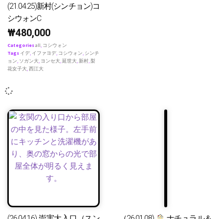
(21.04.25)新村(シンチョン)コ
シウォンC
₩
480,000
Categories
all
,
コシウォン
Tags
イデ
,
イファヨデ
,
コシウォン
,
シンチ
ョン
,
ソガン大
,
ヨンセ大
,
延世大
,
新村
,
梨
花女子大
,
西江大
(26.04.16) 崇実大入口（スン
（26.01.08)
ナチュラル＆