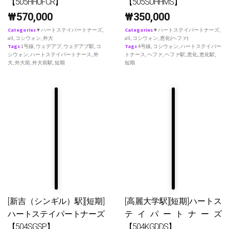
【505HHUFCR】
【505SUHHMS】
₩
570,000
₩
350,000
Categories
♥ ハートステイパートナーズ
,
Categories
♥ ハートステイパートナーズ
,
all
,
コシウォン
,
外大
all
,
コシウォン
,
恵化(ヘファ)
Tags
1号線
,
ウェデアプ
,
ウェデアプ駅
,
コ
Tags
4号線
,
コシウォン
,
ハートステイパー
シウォン
,
ハートステイパートナース
,
外
トナース
,
ヘファ
,
ヘファ駅
,
恵化
,
恵化駅
,
大
,
外大前
,
外大前駅
,
短期
短期
[新吉（シンギル）駅][短期]
[高麗大学駅][短期]ハートス
ハートステイパートナーズ
テイパートナーズ
【504SGSP】
【504KGDDS】