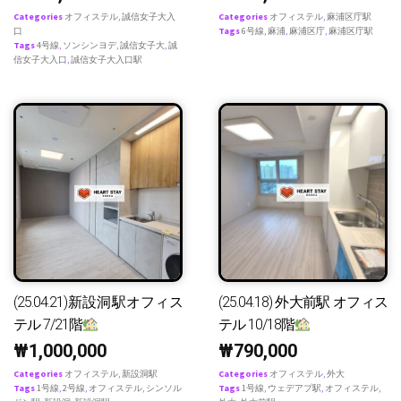
Categories
オフィステル
,
誠信女子大入
Categories
オフィステル
,
麻浦区庁駅
口
Tags
6号線
,
麻浦
,
麻浦区庁
,
麻浦区庁駅
Tags
4号線
,
ソンシンヨデ
,
誠信女子大
,
誠
信女子大入口
,
誠信女子大入口駅
(25.04.21)新設洞駅オフィス
(25.04.18) 外大前駅 オフィス
テル 7/21階
テル 10/18階
₩
1,000,000
₩
790,000
Categories
オフィステル
,
新設洞駅
Categories
オフィステル
,
外大
Tags
1号線
,
2号線
,
オフィステル
,
シンソル
Tags
1号線
,
ウェデアプ駅
,
オフィステル
,