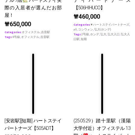
テル 7階
ハートステイ実
テイパートナース
際の入居者が選んだお部
【506HIHUCO】
屋！
₩
460,000
₩
650,000
Categories
♥ ハートステイパートナーズ
,
all
,
コシウォン
,
弘大(ホンデ)
Categories
オフィステル
,
吉音駅
Tags
2号線
,
ホンデ
,
弘大
,
弘大入口
,
弘大入
Tags
4号線
,
オフィステル
,
吉音駅
口駅
,
短期
[安岩駅][短期] ハートステイ
(25.05.29）踏十里駅（漢陽
パートナーズ【505ADT】
大学付近）オフィステル 13