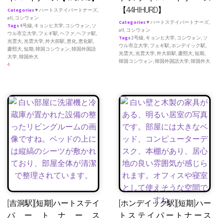
【44HIHURD】
Categories
♥ ハートステイパートナーズ
,
all
,
コシウォン
Categories
♥ ハートステイパートナーズ
,
Tags
4号線
,
キョンヒ大学
,
コシウォン
,
ソ
all
,
コシウォン
ウル市立大学
,
フェギ駅
,
ヘファ
,
ヘファ駅
,
Tags
2号線
,
キョンヒ大学
,
コシウォン
,
ソ
光雲大
,
光雲大学
,
外大前駅
,
恵化
,
恵化駅
,
ウル市立大学
,
フェギ駅
,
ホンデイック駅
,
慶熙大
,
短期
,
韓国コシウォン
,
韓国外国語
光雲大
,
光雲大学
,
外大前駅
,
慶熙大
,
短期
,
大学
,
韓国外大
韓国コシウォン
,
韓国外国語大学
,
韓国外大
4
[吉洞駅][短期]ハートステイ
[ホンデイック駅][短期]ハー
パートナース
トステイパートナース