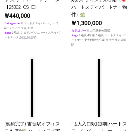
【25802HGSHE】
ハートステイパートナー物
件）
₩
440,000
₩
1,300,000
Categories
♥ ハートステイパートナーズ
,
all
,
シェアハウス
,
安岩
カテゴリー
東大門歴史公園駅
Tags
1号線
,
シェアハウス
,
ハートステイパ
Tags
2号線
,
4号線
,
5号線
,
ハートステイ パ
ートナース
,
回基
,
回基駅
ートナー
,
東大門歴史公園
,
東大門歴史公園
駅
(契約完了) 吉音駅オフィス
[弘大入口駅][短期]ハートス