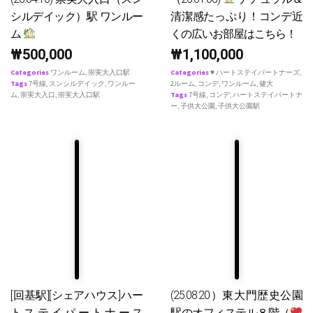
シルデイック）駅 ワンルー
清潔感たっぷり！コンデ近
ム
くの広いお部屋はこちら！
₩
500,000
₩
1,100,000
Categories
ワンルーム
,
崇実大入口駅
Categories
♥ ハートステイパートナーズ
,
Tags
7号線
,
スンシルデイック
,
ワンルー
2ルーム
,
コンデ
,
ワンルーム
,
健大
ム
,
崇実大入口
,
崇実大入口駅
Tags
7号線
,
コンデ
,
ハートステイパートナ
ー
,
子供大公園
,
子供大公園駅
[回基駅][シェアハウス]ハー
(25.08.20）東大門歴史公園
トステイパートナース
駅のオフィステル８階（