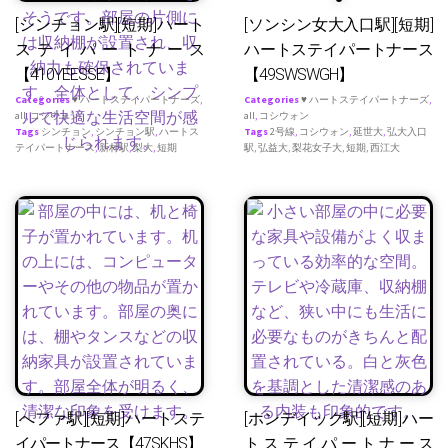
[シンチョン駅][短期]ハート
[ソンシン女大入口駅][短期]
ステイパートナース
ハートステイパートナース
【410YEESSE】
【49SWSWGH】
Categories
♥ ハートステイパートナーズ
,
Categories
♥ ハートステイパートナーズ
,
all
,
コシウォン
all
,
コシウォン
Tags
シンチョン
,
シンチョン駅
,
ハートス
Tags
2号線
,
コシウォン
,
延世大
,
弘大入口
テイパートナース
,
新村駅
,
梨大
,
短期
駅
,
弘益大
,
梨花女子大
,
短期
,
西江大
[へファ駅][短期]ハートステ
[ホンデイック駅][短期]ハー
イパートナース【47SKHS】
トステイパートナース