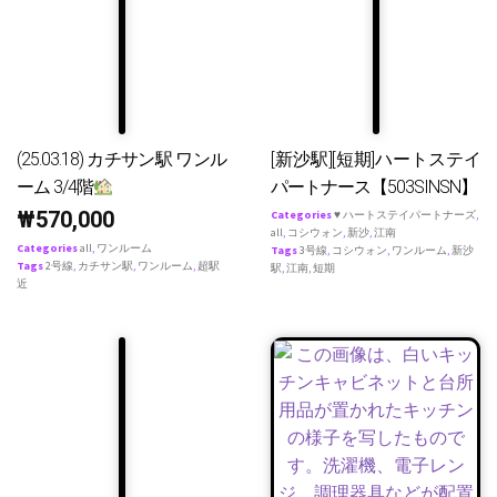
(25.03.18) カチサン駅 ワンル
[新沙駅][短期]ハートステイ
ーム 3/4階
パートナース【503SINSN】
₩
570,000
Categories
♥ ハートステイパートナーズ
,
all
,
コシウォン
,
新沙
,
江南
Categories
all
,
ワンルーム
Tags
3号線
,
コシウォン
,
ワンルーム
,
新沙
Tags
2号線
,
カチサン駅
,
ワンルーム
,
超駅
駅
,
江南
,
短期
近