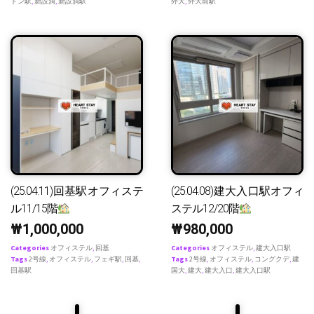
ドン駅
,
新設洞
,
新設洞駅
外大
,
外大前駅
(25.04.11)回基駅オフィステ
(25.04.08)建大入口駅オフィ
ル11/15階
ステル12/20階
₩
1,000,000
₩
980,000
Categories
オフィステル
,
回基
Categories
オフィステル
,
建大入口駅
Tags
2号線
,
オフィステル
,
フェギ駅
,
回基
,
Tags
2号線
,
オフィステル
,
コングクデ
,
建
回基駅
国大
,
建大
,
建大入口
,
建大入口駅