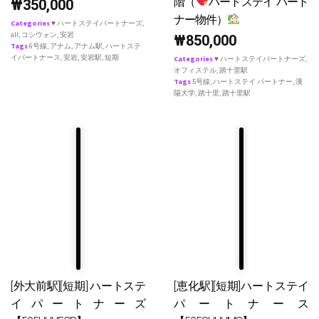
階（
ハートステイ パート
₩
350,000
ナー物件）
Categories
♥ ハートステイパートナーズ
,
all
,
コシウォン
,
安岩
₩
850,000
Tags
6号線
,
アナム
,
アナム駅
,
ハートステ
イパートナース
,
安岩
,
安岩駅
,
短期
Categories
♥ ハートステイパートナーズ
,
オフィステル
,
踏十里駅
Tags
5号線
,
ハートステイ パートナー
,
漢
陽大学
,
踏十里
,
踏十里駅
[外大前駅][短期] ハートステ
[恵化駅][短期]ハートステイ
イパートナーズ
パートナース