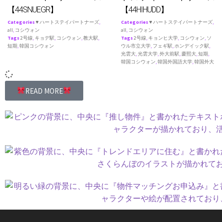
【44SNUEGR】
【44HIHUDD】
Categories
♥ ハートステイパートナーズ
,
Categories
♥ ハートステイパートナーズ
,
all
,
コシウォン
all
,
コシウォン
Tags
2号線
,
キョデ駅
,
コシウォン
,
教大駅
,
Tags
2号線
,
キョンヒ大学
,
コシウォン
,
ソ
短期
,
韓国コシウォン
ウル市立大学
,
フェギ駅
,
ホンデイック駅
,
光雲大
,
光雲大学
,
外大前駅
,
慶熙大
,
短期
,
韓国コシウォン
,
韓国外国語大学
,
韓国外大
READ MORE