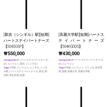
[新吉（シンギル）駅][短期]
[高麗大学駅][短期]ハートス
ハートステイパートナーズ
テイパートナーズ
【504SGSP】
【504KGDDS】
₩
550,000
₩
430,000
Categories
♥ ハートステイパートナーズ
,
Categories
♥ ハートステイパートナーズ
,
all
,
コシウォン
,
新吉（シンギル）
all
,
コシウォン
Tags
1号線
,
コシウォン
,
シンギル
,
シンギ
Tags
6号線
,
コシウォン
,
コリョ大
,
女性専
ル駅
,
ハートステイパートナース
,
新吉
,
新
用
,
短期
,
高麗大学
,
高麗大学駅
吉駅
,
男女共用
,
短期