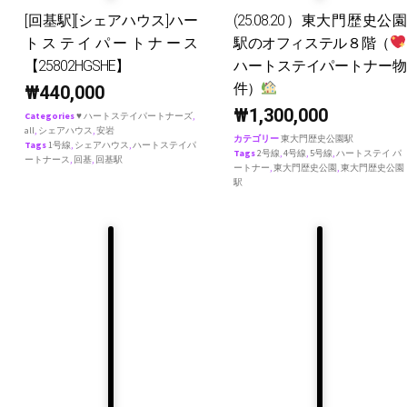
[回基駅][シェアハウス]ハー
(25.08.20）東大門歴史公園
トステイパートナース
駅のオフィステル８階（
【25802HGSHE】
ハートステイパートナー物
件）
₩
440,000
₩
1,300,000
Categories
♥ ハートステイパートナーズ
,
all
,
シェアハウス
,
安岩
カテゴリー
東大門歴史公園駅
Tags
1号線
,
シェアハウス
,
ハートステイパ
Tags
2号線
,
4号線
,
5号線
,
ハートステイ パ
ートナース
,
回基
,
回基駅
ートナー
,
東大門歴史公園
,
東大門歴史公園
駅