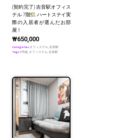
(契約完了) 吉音駅オフィス
テル 7階
ハートステイ実
際の入居者が選んだお部
屋！
₩
650,000
Categories
オフィステル
,
吉音駅
Tags
4号線
,
オフィステル
,
吉音駅