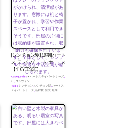
[シンチョン駅][短期]ハート
ステイパートナース
【410YEESSE】
Categories
♥ ハートステイパートナーズ
,
all
,
コシウォン
Tags
シンチョン
,
シンチョン駅
,
ハートス
テイパートナース
,
新村駅
,
梨大
,
短期