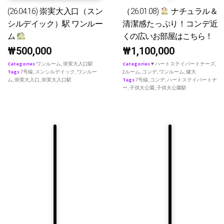
(26.04.16) 崇実大入口（スン
（26.01.08)
ナチュラル＆
シルデイック）駅 ワンルー
清潔感たっぷり！コンデ近
ム
くの広いお部屋はこちら！
₩
500,000
₩
1,100,000
Categories
ワンルーム
,
崇実大入口駅
Categories
♥ ハートステイパートナーズ
,
Tags
7号線
,
スンシルデイック
,
ワンルー
2ルーム
,
コンデ
,
ワンルーム
,
健大
ム
,
崇実大入口
,
崇実大入口駅
Tags
7号線
,
コンデ
,
ハートステイパートナ
ー
,
子供大公園
,
子供大公園駅