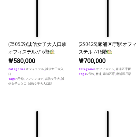
(25.05.09)誠信女子大入口駅
(25.04.25)麻浦区庁駅オフィ
オフィステル7/16階
ステル 7/16階
₩
580,000
₩
700,000
Categories
オフィステル
,
誠信女子大入
Categories
オフィステル
,
麻浦区庁駅
口
Tags
6号線
,
麻浦
,
麻浦区庁
,
麻浦区庁駅
Tags
4号線
,
ソンシンヨデ
,
誠信女子大
,
誠
信女子大入口
,
誠信女子大入口駅