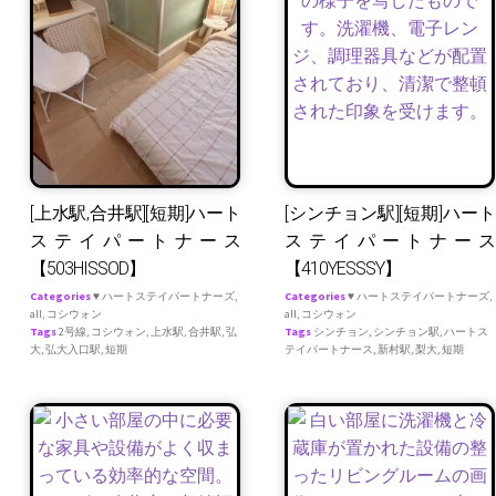
[上水駅,合井駅][短期]ハート
[シンチョン駅][短期]ハート
ステイパートナース
ステイパートナース
【503HISSOD】
【410YESSSY】
Categories
♥ ハートステイパートナーズ
,
Categories
♥ ハートステイパートナーズ
,
all
,
コシウォン
all
,
コシウォン
Tags
2号線
,
コシウォン
,
上水駅
,
合井駅
,
弘
Tags
シンチョン
,
シンチョン駅
,
ハートス
大
,
弘大入口駅
,
短期
テイパートナース
,
新村駅
,
梨大
,
短期