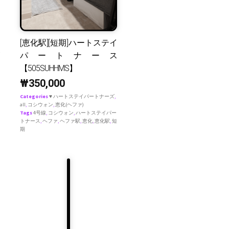
[恵化駅][短期]ハートステイ
パートナース
【505SUHHMS】
₩
350,000
Categories
♥ ハートステイパートナーズ
,
all
,
コシウォン
,
恵化(ヘファ)
Tags
4号線
,
コシウォン
,
ハートステイパー
トナース
,
ヘファ
,
ヘファ駅
,
恵化
,
恵化駅
,
短
期