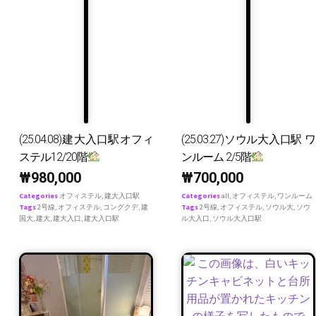
(25.04.08)建大入口駅オフィ
(25.03.27)ソウル大入口駅 ワ
ステル12/20階
ンルーム 2/5階
₩
980,000
₩
700,000
Categories
オフィステル
,
建大入口駅
Categories
all
,
オフィステル
,
ワンルーム
Tags
2号線
,
オフィステル
,
コングクデ
,
建
Tags
2号線
,
オフィステル
,
ソウル大
,
ソウ
国大
,
建大
,
建大入口
,
建大入口駅
ル大入口
,
ソウル大入口駅