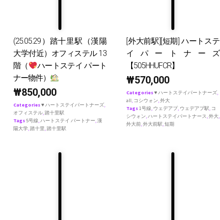
(25.05.29）踏十里駅（漢陽
[外大前駅][短期] ハートステ
大学付近）オフィステル 13
イパートナーズ
階（
ハートステイ パート
【505HHUFCR】
ナー物件）
₩
570,000
₩
850,000
Categories
♥ ハートステイパートナーズ
,
all
,
コシウォン
,
外大
Categories
♥ ハートステイパートナーズ
,
Tags
1号線
,
ウェデアプ
,
ウェデアプ駅
,
コ
オフィステル
,
踏十里駅
シウォン
,
ハートステイパートナース
,
外大
,
Tags
5号線
,
ハートステイ パートナー
,
漢
外大前
,
外大前駅
,
短期
陽大学
,
踏十里
,
踏十里駅