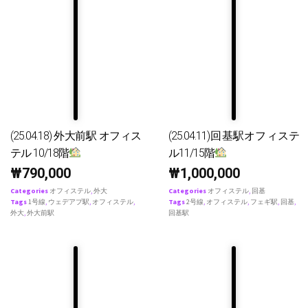
(25.04.18) 外大前駅 オフィス
(25.04.11)回基駅オフィステ
テル 10/18階
ル11/15階
₩
790,000
₩
1,000,000
Categories
オフィステル
,
外大
Categories
オフィステル
,
回基
Tags
1号線
,
ウェデアプ駅
,
オフィステル
,
Tags
2号線
,
オフィステル
,
フェギ駅
,
回基
,
外大
,
外大前駅
回基駅