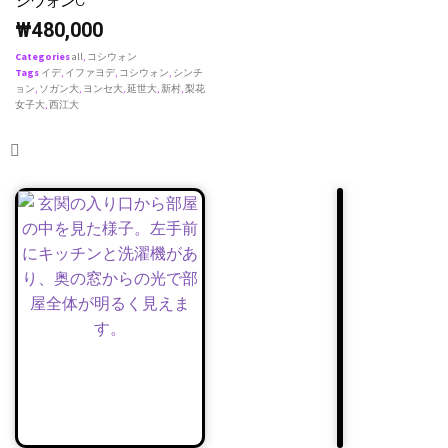
シウォンC
₩
480,000
Categories
all
,
コシウォン
Tags
イデ
,
イファヨデ
,
コシウォン
,
シンチ
ョン
,
ソガン大
,
ヨンセ大
,
延世大
,
新村
,
梨花
女子大
,
西江大