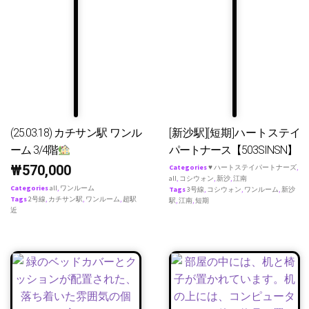
(25.03.18) カチサン駅 ワンル
[新沙駅][短期]ハートステイ
ーム 3/4階
パートナース【503SINSN】
₩
570,000
Categories
♥ ハートステイパートナーズ
,
all
,
コシウォン
,
新沙
,
江南
Categories
all
,
ワンルーム
Tags
3号線
,
コシウォン
,
ワンルーム
,
新沙
Tags
2号線
,
カチサン駅
,
ワンルーム
,
超駅
駅
,
江南
,
短期
近