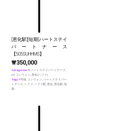
[恵化駅][短期]ハートステイ
パートナース
【505SUHHMS】
₩
350,000
Categories
♥ ハートステイパートナーズ
,
all
,
コシウォン
,
恵化(ヘファ)
Tags
4号線
,
コシウォン
,
ハートステイパー
トナース
,
ヘファ
,
ヘファ駅
,
恵化
,
恵化駅
,
短
期