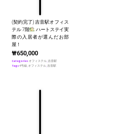
(契約完了) 吉音駅オフィス
テル 7階
ハートステイ実
際の入居者が選んだお部
屋！
₩
650,000
Categories
オフィステル
,
吉音駅
Tags
4号線
,
オフィステル
,
吉音駅