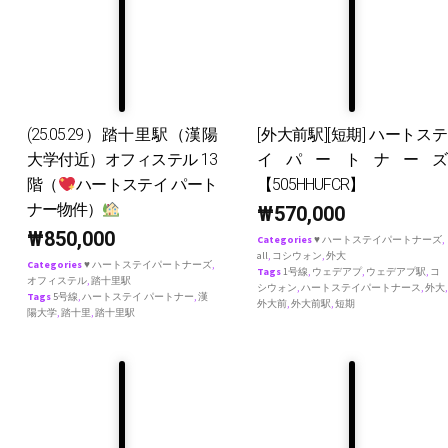
(25.05.29）踏十里駅（漢陽
[外大前駅][短期] ハートステ
大学付近）オフィステル 13
イパートナーズ
階（
ハートステイ パート
【505HHUFCR】
ナー物件）
₩
570,000
₩
850,000
Categories
♥ ハートステイパートナーズ
,
all
,
コシウォン
,
外大
Categories
♥ ハートステイパートナーズ
,
Tags
1号線
,
ウェデアプ
,
ウェデアプ駅
,
コ
オフィステル
,
踏十里駅
シウォン
,
ハートステイパートナース
,
外大
,
Tags
5号線
,
ハートステイ パートナー
,
漢
外大前
,
外大前駅
,
短期
陽大学
,
踏十里
,
踏十里駅