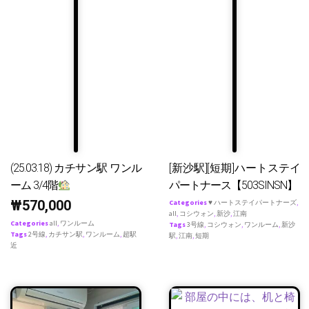
(25.03.18) カチサン駅 ワンル
[新沙駅][短期]ハートステイ
ーム 3/4階
パートナース【503SINSN】
₩
570,000
Categories
♥ ハートステイパートナーズ
,
all
,
コシウォン
,
新沙
,
江南
Categories
all
,
ワンルーム
Tags
3号線
,
コシウォン
,
ワンルーム
,
新沙
Tags
2号線
,
カチサン駅
,
ワンルーム
,
超駅
駅
,
江南
,
短期
近