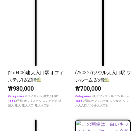
(25.04.08)建大入口駅オフィ
(25.03.27)ソウル大入口駅 ワ
ステル12/20階
ンルーム 2/5階
₩
980,000
₩
700,000
Categories
オフィステル
,
建大入口駅
Categories
all
,
オフィステル
,
ワンルーム
Tags
2号線
,
オフィステル
,
コングクデ
,
建
Tags
2号線
,
オフィステル
,
ソウル大
,
ソウ
国大
,
建大
,
建大入口
,
建大入口駅
ル大入口
,
ソウル大入口駅