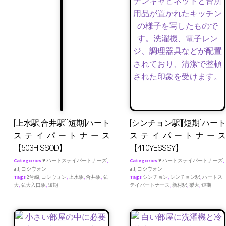
[上水駅,合井駅][短期]ハート
[シンチョン駅][短期]ハート
ステイパートナース
ステイパートナース
【503HISSOD】
【410YESSSY】
Categories
♥ ハートステイパートナーズ
,
Categories
♥ ハートステイパートナーズ
,
all
,
コシウォン
all
,
コシウォン
Tags
2号線
,
コシウォン
,
上水駅
,
合井駅
,
弘
Tags
シンチョン
,
シンチョン駅
,
ハートス
大
,
弘大入口駅
,
短期
テイパートナース
,
新村駅
,
梨大
,
短期