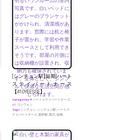
[シンチョン駅][短期]ハート
ステイパートナース
【410YEESSE】
Categories
♥ ハートステイパートナーズ
,
all
,
コシウォン
Tags
シンチョン
,
シンチョン駅
,
ハートス
テイパートナース
,
新村駅
,
梨大
,
短期