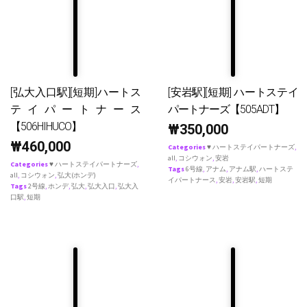
[弘大入口駅][短期]ハートス
[安岩駅][短期] ハートステイ
テイパートナース
パートナーズ【505ADT】
【506HIHUCO】
₩
350,000
₩
460,000
Categories
♥ ハートステイパートナーズ
,
all
,
コシウォン
,
安岩
Categories
♥ ハートステイパートナーズ
,
Tags
6号線
,
アナム
,
アナム駅
,
ハートステ
all
,
コシウォン
,
弘大(ホンデ)
イパートナース
,
安岩
,
安岩駅
,
短期
Tags
2号線
,
ホンデ
,
弘大
,
弘大入口
,
弘大入
口駅
,
短期