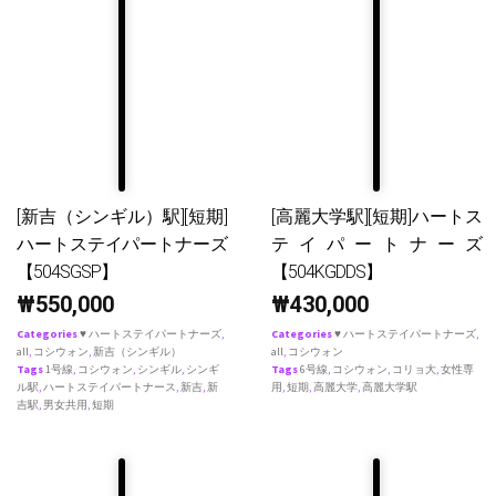
[新吉（シンギル）駅][短期]
[高麗大学駅][短期]ハートス
ハートステイパートナーズ
テイパートナーズ
【504SGSP】
【504KGDDS】
₩
550,000
₩
430,000
Categories
♥ ハートステイパートナーズ
,
Categories
♥ ハートステイパートナーズ
,
all
,
コシウォン
,
新吉（シンギル）
all
,
コシウォン
Tags
1号線
,
コシウォン
,
シンギル
,
シンギ
Tags
6号線
,
コシウォン
,
コリョ大
,
女性専
ル駅
,
ハートステイパートナース
,
新吉
,
新
用
,
短期
,
高麗大学
,
高麗大学駅
吉駅
,
男女共用
,
短期