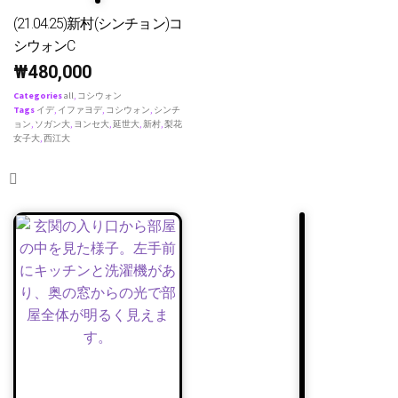
(21.04.25)新村(シンチョン)コ
シウォンC
₩
480,000
Categories
all
,
コシウォン
Tags
イデ
,
イファヨデ
,
コシウォン
,
シンチ
ョン
,
ソガン大
,
ヨンセ大
,
延世大
,
新村
,
梨花
女子大
,
西江大