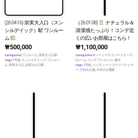
(26.04.16) 崇実大入口（スン
（26.01.08)
ナチュラル＆
シルデイック）駅 ワンルー
清潔感たっぷり！コンデ近
ム
くの広いお部屋はこちら！
₩
500,000
₩
1,100,000
Categories
ワンルーム
,
崇実大入口駅
Categories
♥ ハートステイパートナーズ
,
Tags
7号線
,
スンシルデイック
,
ワンルー
2ルーム
,
コンデ
,
ワンルーム
,
健大
ム
,
崇実大入口
,
崇実大入口駅
Tags
7号線
,
コンデ
,
ハートステイパートナ
ー
,
子供大公園
,
子供大公園駅