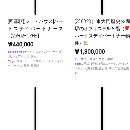
[回基駅][シェアハウス]ハー
(25.08.20）東大門歴史公園
トステイパートナース
駅のオフィステル８階（
【25802HGSHE】
ハートステイパートナー物
件）
₩
440,000
₩
1,300,000
Categories
♥ ハートステイパートナーズ
,
all
,
シェアハウス
,
安岩
カテゴリー
東大門歴史公園駅
Tags
1号線
,
シェアハウス
,
ハートステイパ
Tags
2号線
,
4号線
,
5号線
,
ハートステイ パ
ートナース
,
回基
,
回基駅
ートナー
,
東大門歴史公園
,
東大門歴史公園
駅