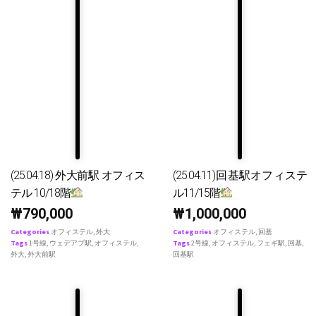
(25.04.18) 外大前駅 オフィス
(25.04.11)回基駅オフィステ
テル 10/18階
ル11/15階
₩
790,000
₩
1,000,000
Categories
オフィステル
,
外大
Categories
オフィステル
,
回基
Tags
1号線
,
ウェデアプ駅
,
オフィステル
,
Tags
2号線
,
オフィステル
,
フェギ駅
,
回基
,
外大
,
外大前駅
回基駅