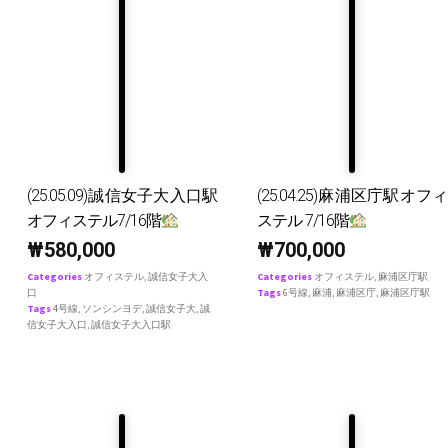
(25.05.09)誠信女子大入口駅
(25.04.25)麻浦区庁駅オフィ
オフィステル7/16階
ステル 7/16階
₩
580,000
₩
700,000
Categories
オフィステル
,
誠信女子大入
Categories
オフィステル
,
麻浦区庁駅
口
Tags
6号線
,
麻浦
,
麻浦区庁
,
麻浦区庁駅
Tags
4号線
,
ソンシンヨデ
,
誠信女子大
,
誠
信女子大入口
,
誠信女子大入口駅