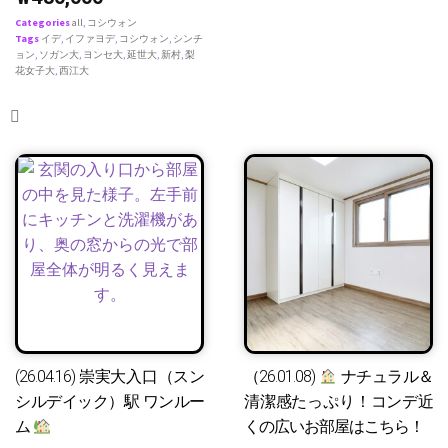
Categories
all
,
コシウォン
Tags
イデ
,
イファヨデ
,
コシウォン
,
シンチ
ョン
,
ソガン大
,
ヨンセ大
,
延世大
,
新村
,
梨
花女子大
,
西江大
(26.04.16) 崇実大入口（スン
（26.01.08)
ナチュラル＆
シルデイック）駅 ワンルー
清潔感たっぷり！コンデ近
ム
くの広いお部屋はこちら！