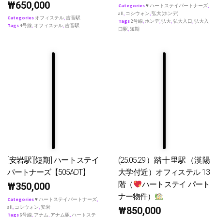
₩
650,000
Categories
♥ ハートステイパートナーズ
,
all
,
コシウォン
,
弘大(ホンデ)
Categories
オフィステル
,
吉音駅
Tags
2号線
,
ホンデ
,
弘大
,
弘大入口
,
弘大入
Tags
4号線
,
オフィステル
,
吉音駅
口駅
,
短期
[安岩駅][短期] ハートステイ
(25.05.29）踏十里駅（漢陽
パートナーズ【505ADT】
大学付近）オフィステル 13
階（
ハートステイ パート
₩
350,000
ナー物件）
Categories
♥ ハートステイパートナーズ
,
all
,
コシウォン
,
安岩
₩
850,000
Tags
6号線
,
アナム
,
アナム駅
,
ハートステ