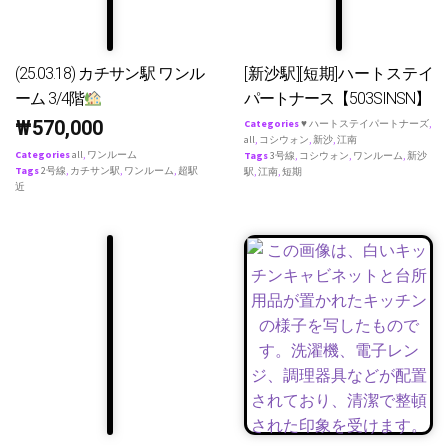
(25.03.18) カチサン駅 ワンル
[新沙駅][短期]ハートステイ
ーム 3/4階
パートナース【503SINSN】
₩
570,000
Categories
♥ ハートステイパートナーズ
,
all
,
コシウォン
,
新沙
,
江南
Categories
all
,
ワンルーム
Tags
3号線
,
コシウォン
,
ワンルーム
,
新沙
Tags
2号線
,
カチサン駅
,
ワンルーム
,
超駅
駅
,
江南
,
短期
近