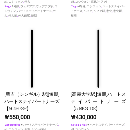
all
,
コシウォン
,
外大
all
,
コシウォン
,
恵化(ヘファ)
Tags
1号線
,
ウェデアプ
,
ウェデアプ駅
,
コ
Tags
4号線
,
コシウォン
,
ハートステイパー
シウォン
,
ハートステイパートナース
,
外
トナース
,
ヘファ
,
ヘファ駅
,
恵化
,
恵化駅
,
大
,
外大前
,
外大前駅
,
短期
短期
[新吉（シンギル）駅][短期]
[高麗大学駅][短期]ハートス
ハートステイパートナーズ
テイパートナーズ
【504SGSP】
【504KGDDS】
₩
550,000
₩
430,000
Categories
♥ ハートステイパートナーズ
,
Categories
♥ ハートステイパートナーズ
,
all
,
コシウォン
,
新吉（シンギル）
all
,
コシウォン