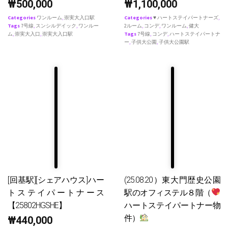
₩
500,000
₩
1,100,000
Categories
ワンルーム
,
崇実大入口駅
Categories
♥ ハートステイパートナーズ
,
Tags
7号線
,
スンシルデイック
,
ワンルー
2ルーム
,
コンデ
,
ワンルーム
,
健大
ム
,
崇実大入口
,
崇実大入口駅
Tags
7号線
,
コンデ
,
ハートステイパートナ
ー
,
子供大公園
,
子供大公園駅
[回基駅][シェアハウス]ハー
(25.08.20）東大門歴史公園
トステイパートナース
駅のオフィステル８階（
【25802HGSHE】
ハートステイパートナー物
件）
₩
440,000