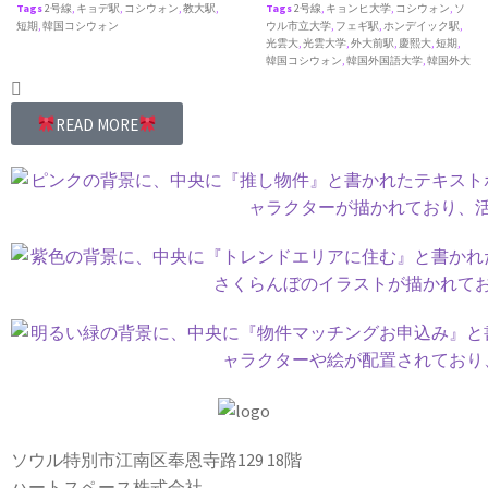
Tags
2号線
,
キョデ駅
,
コシウォン
,
教大駅
,
Tags
2号線
,
キョンヒ大学
,
コシウォン
,
ソ
短期
,
韓国コシウォン
ウル市立大学
,
フェギ駅
,
ホンデイック駅
,
光雲大
,
光雲大学
,
外大前駅
,
慶熙大
,
短期
,
韓国コシウォン
,
韓国外国語大学
,
韓国外大
READ MORE
ソウル特別市江南区奉恩寺路129 18階
ハートスペース株式会社