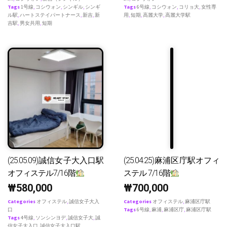
Tags
1号線
,
コシウォン
,
シンギル
,
シンギ
Tags
6号線
,
コシウォン
,
コリョ大
,
女性専
ル駅
,
ハートステイパートナース
,
新吉
,
新
用
,
短期
,
高麗大学
,
高麗大学駅
吉駅
,
男女共用
,
短期
(25.05.09)誠信女子大入口駅
(25.04.25)麻浦区庁駅オフィ
オフィステル7/16階
ステル 7/16階
₩
580,000
₩
700,000
Categories
オフィステル
,
誠信女子大入
Categories
オフィステル
,
麻浦区庁駅
口
Tags
6号線
,
麻浦
,
麻浦区庁
,
麻浦区庁駅
Tags
4号線
,
ソンシンヨデ
,
誠信女子大
,
誠
信女子大入口
,
誠信女子大入口駅