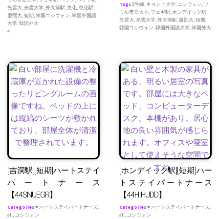
Tags
2号線
,
キョンヒ大学
,
コシウォン
,
ソ
光雲大
,
光雲大学
,
外大前駅
,
恵化
,
恵化駅
,
ウル市立大学
,
フェギ駅
,
ホンデイック駅
,
慶熙大
,
短期
,
韓国コシウォン
,
韓国外国語
光雲大
,
光雲大学
,
外大前駅
,
慶熙大
,
短期
,
大学
,
韓国外大
韓国コシウォン
,
韓国外国語大学
,
韓国外大
4
[吉洞駅][短期]ハートステイ
[ホンデイック駅][短期]ハー
パートナース
トステイパートナース
【44SNUEGR】
【44HIHUDD】
Categories
♥ ハートステイパートナーズ
,
Categories
♥ ハートステイパートナーズ
,
all
,
コシウォン
all
,
コシウォン