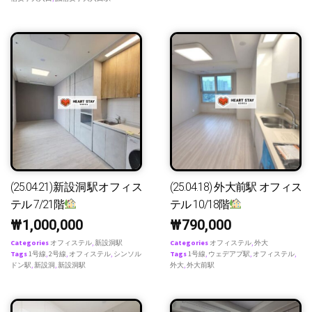
(25.04.21)新設洞駅オフィス
(25.04.18) 外大前駅 オフィス
テル 7/21階
テル 10/18階
₩
1,000,000
₩
790,000
Categories
オフィステル
,
新設洞駅
Categories
オフィステル
,
外大
Tags
1号線
,
2号線
,
オフィステル
,
シンソル
Tags
1号線
,
ウェデアプ駅
,
オフィステル
,
ドン駅
,
新設洞
,
新設洞駅
外大
,
外大前駅