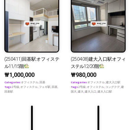
(25.04.11)回基駅オフィステ
(25.04.08)建大入口駅オフィ
ル11/15階
ステル12/20階
₩
1,000,000
₩
980,000
Categories
オフィステル
,
回基
Categories
オフィステル
,
建大入口駅
Tags
2号線
,
オフィステル
,
フェギ駅
,
回基
,
Tags
2号線
,
オフィステル
,
コングクデ
,
建
回基駅
国大
,
建大
,
建大入口
,
建大入口駅