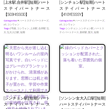
[上水駅,合井駅][短期]ハート
[シンチョン駅][短期]ハート
ステイパートナース
ステイパートナース
【503HISSOD】
【410YESSSY】
Categories
♥ ハートステイパートナーズ
,
Categories
♥ ハートステイパートナーズ
,
all
,
コシウォン
all
,
コシウォン
Tags
2号線
,
コシウォン
,
上水駅
,
合井駅
,
弘
Tags
シンチョン
,
シンチョン駅
,
ハートス
大
,
弘大入口駅
,
短期
テイパートナース
,
新村駅
,
梨大
,
短期
[シンチョン駅][短期]ハート
[ソンシン女大入口駅][短期]
ステイパートナース
ハートステイパートナース