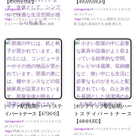
【410YEESSE】
【49SWSWGH】
Categories
♥ ハートステイパートナーズ
,
Categories
♥ ハートステイパートナーズ
,
all
,
コシウォン
all
,
コシウォン
Tags
シンチョン
,
シンチョン駅
,
ハートス
Tags
2号線
,
コシウォン
,
延世大
,
弘大入口
テイパートナース
,
新村駅
,
梨大
,
短期
駅
,
弘益大
,
梨花女子大
,
短期
,
西江大
[へファ駅][短期]ハートステ
[ホンデイック駅][短期]ハー
イパートナース【47SKHS】
トステイパートナース
【44HIHURD】
Categories
♥ ハートステイパートナーズ
,
all
,
コシウォン
Categories
♥ ハートステイパートナーズ
,
Tags
4号線
,
キョンヒ大学
,
コシウォン
,
ソ
all
,
コシウォン
ウル市立大学
,
フェギ駅
,
ヘファ
,
ヘファ駅
,