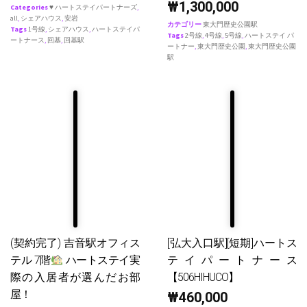
₩
1,300,000
Categories
♥ ハートステイパートナーズ
,
all
,
シェアハウス
,
安岩
カテゴリー
東大門歴史公園駅
Tags
1号線
,
シェアハウス
,
ハートステイパ
Tags
2号線
,
4号線
,
5号線
,
ハートステイ パ
ートナース
,
回基
,
回基駅
ートナー
,
東大門歴史公園
,
東大門歴史公園
駅
(契約完了) 吉音駅オフィス
[弘大入口駅][短期]ハートス
テル 7階
ハートステイ実
テイパートナース
際の入居者が選んだお部
【506HIHUCO】
屋！
₩
460,000