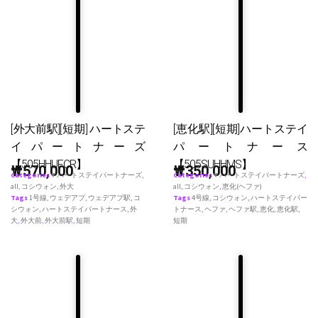
[外大前駅][短期] ハートステ
[恵化駅][短期]ハートステイ
イパートナーズ
パートナース
【505HHUFCR】
【505SUHHMS】
₩
570,000
₩
350,000
Categories
♥ ハートステイパートナーズ
,
Categories
♥ ハートステイパートナーズ
,
all
,
コシウォン
,
外大
all
,
コシウォン
,
恵化(ヘファ)
Tags
1号線
,
ウェデアプ
,
ウェデアプ駅
,
コ
Tags
4号線
,
コシウォン
,
ハートステイパー
シウォン
,
ハートステイパートナース
,
外
トナース
,
ヘファ
,
ヘファ駅
,
恵化
,
恵化駅
,
大
,
外大前
,
外大前駅
,
短期
短期