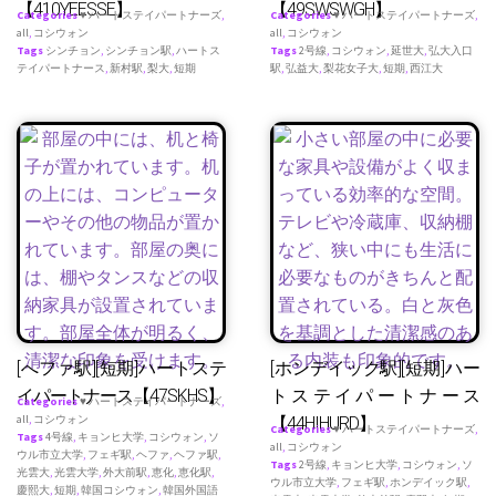
【410YEESSE】
【49SWSWGH】
Categories
♥ ハートステイパートナーズ
,
Categories
♥ ハートステイパートナーズ
,
all
,
コシウォン
all
,
コシウォン
Tags
シンチョン
,
シンチョン駅
,
ハートス
Tags
2号線
,
コシウォン
,
延世大
,
弘大入口
テイパートナース
,
新村駅
,
梨大
,
短期
駅
,
弘益大
,
梨花女子大
,
短期
,
西江大
[へファ駅][短期]ハートステ
[ホンデイック駅][短期]ハー
イパートナース【47SKHS】
トステイパートナース
Categories
♥ ハートステイパートナーズ
,
all
,
コシウォン
【44HIHURD】
Categories
♥ ハートステイパートナーズ
,
Tags
4号線
,
キョンヒ大学
,
コシウォン
,
ソ
all
,
コシウォン
ウル市立大学
,
フェギ駅
,
ヘファ
,
ヘファ駅
,
Tags
2号線
,
キョンヒ大学
,
コシウォン
,
ソ
光雲大
,
光雲大学
,
外大前駅
,
恵化
,
恵化駅
,
ウル市立大学
,
フェギ駅
,
ホンデイック駅
,
慶熙大
,
短期
,
韓国コシウォン
,
韓国外国語