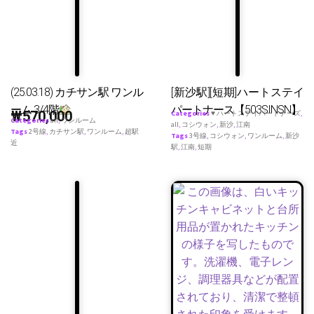
(25.03.18) カチサン駅 ワンル
[新沙駅][短期]ハートステイ
ーム 3/4階
パートナース【503SINSN】
₩
570,000
Categories
♥ ハートステイパートナーズ
,
Categories
all
,
ワンルーム
all
,
コシウォン
,
新沙
,
江南
Tags
2号線
,
カチサン駅
,
ワンルーム
,
超駅
Tags
3号線
,
コシウォン
,
ワンルーム
,
新沙
近
駅
,
江南
,
短期