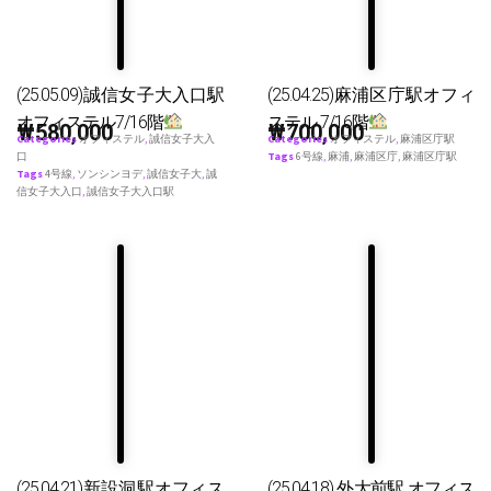
(25.05.09)誠信女子大入口駅
(25.04.25)麻浦区庁駅オフィ
オフィステル7/16階
ステル 7/16階
₩
580,000
₩
700,000
Categories
オフィステル
,
誠信女子大入
Categories
オフィステル
,
麻浦区庁駅
口
Tags
6号線
,
麻浦
,
麻浦区庁
,
麻浦区庁駅
Tags
4号線
,
ソンシンヨデ
,
誠信女子大
,
誠
信女子大入口
,
誠信女子大入口駅
(25.04.21)新設洞駅オフィス
(25.04.18) 外大前駅 オフィス