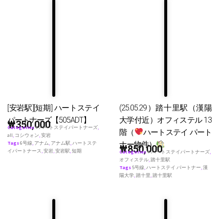
[安岩駅][短期] ハートステイ
(25.05.29）踏十里駅（漢陽
パートナーズ【505ADT】
大学付近）オフィステル 13
₩
350,000
Categories
♥ ハートステイパートナーズ
,
階（
ハートステイ パート
all
,
コシウォン
,
安岩
ナー物件）
Tags
6号線
,
アナム
,
アナム駅
,
ハートステ
₩
850,000
イパートナース
,
安岩
,
安岩駅
,
短期
Categories
♥ ハートステイパートナーズ
,
オフィステル
,
踏十里駅
Tags
5号線
,
ハートステイ パートナー
,
漢
陽大学
,
踏十里
,
踏十里駅