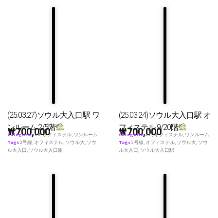
(25.03.27)ソウル大入口駅 ワ
(25.03.24)ソウル大入口駅 オ
ンルーム 2/5階
フィステル 9/20階
₩
700,000
₩
700,000
Categories
all
,
オフィステル
,
ワンルーム
Categories
all
,
オフィステル
,
ワンルーム
Tags
2号線
,
オフィステル
,
ソウル大
,
ソウ
Tags
2号線
,
オフィステル
,
ソウル大
,
ソウ
ル大入口
,
ソウル大入口駅
ル大入口
,
ソウル大入口駅