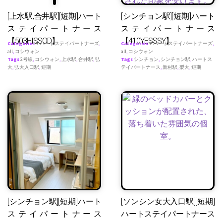
[上水駅,合井駅][短期]ハート
[シンチョン駅][短期]ハート
ステイパートナース
ステイパートナース
【503HISSOD】
【410YESSSY】
Categories
♥ ハートステイパートナーズ
,
Categories
♥ ハートステイパートナーズ
,
all
,
コシウォン
all
,
コシウォン
Tags
2号線
,
コシウォン
,
上水駅
,
合井駅
,
弘
Tags
シンチョン
,
シンチョン駅
,
ハートス
大
,
弘大入口駅
,
短期
テイパートナース
,
新村駅
,
梨大
,
短期
[シンチョン駅][短期]ハート
[ソンシン女大入口駅][短期]
ステイパートナース
ハートステイパートナース