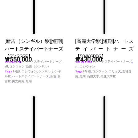
[新吉（シンギル）駅][短期]
[高麗大学駅][短期]ハートス
ハートステイパートナーズ
テイパートナーズ
【504SGSP】
【504KGDDS】
₩
550,000
₩
430,000
Categories
♥ ハートステイパートナーズ
,
Categories
♥ ハートステイパートナーズ
,
all
,
コシウォン
,
新吉（シンギル）
all
,
コシウォン
Tags
1号線
,
コシウォン
,
シンギル
,
シンギ
Tags
6号線
,
コシウォン
,
コリョ大
,
女性専
ル駅
,
ハートステイパートナース
,
新吉
,
新
用
,
短期
,
高麗大学
,
高麗大学駅
吉駅
,
男女共用
,
短期