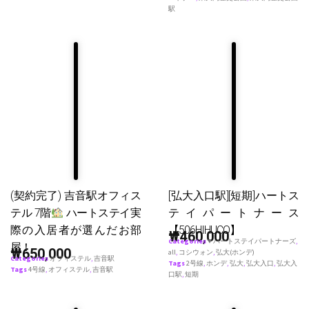
駅
(契約完了) 吉音駅オフィス
[弘大入口駅][短期]ハートス
テル 7階
ハートステイ実
テイパートナース
際の入居者が選んだお部
【506HIHUCO】
₩
460,000
Categories
♥ ハートステイパートナーズ
,
屋！
₩
650,000
all
,
コシウォン
,
弘大(ホンデ)
Categories
オフィステル
,
吉音駅
Tags
2号線
,
ホンデ
,
弘大
,
弘大入口
,
弘大入
Tags
4号線
,
オフィステル
,
吉音駅
口駅
,
短期