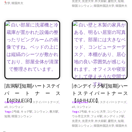
光雲大
,
光雲大学
,
外大前駅
,
慶熙大
,
短期
,
4
大学
,
韓国外大
韓国コシウォン
,
韓国外国語大学
,
韓国外大
[吉洞駅][短期]ハートステイ
[ホンデイック駅][短期]ハー
パートナース
トステイパートナース
【44SNUEGR】
【44HIHUDD】
Categories
♥ ハートステイパートナーズ
,
Categories
♥ ハートステイパートナーズ
,
all
,
コシウォン
all
,
コシウォン
Tags
2号線
,
キョデ駅
,
コシウォン
,
教大駅
,
Tags
2号線
,
キョンヒ大学
,
コシウォン
,
ソ
短期
,
韓国コシウォン
ウル市立大学
,
フェギ駅
,
ホンデイック駅
,
光雲大
,
光雲大学
,
外大前駅
,
慶熙大
,
短期
,
韓国コシウォン
,
韓国外国語大学
,
韓国外大