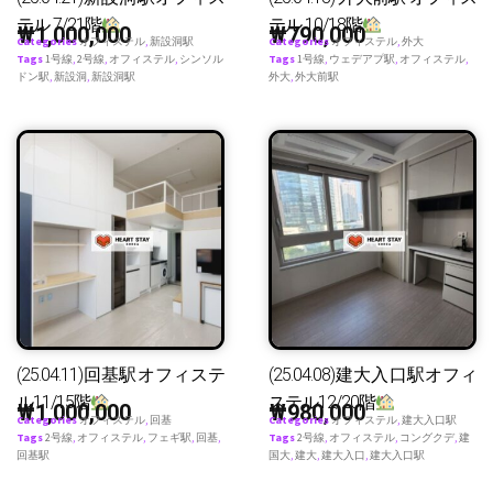
テル 7/21階
テル 10/18階
₩
1,000,000
₩
790,000
Categories
オフィステル
,
新設洞駅
Categories
オフィステル
,
外大
Tags
1号線
,
2号線
,
オフィステル
,
シンソル
Tags
1号線
,
ウェデアプ駅
,
オフィステル
,
ドン駅
,
新設洞
,
新設洞駅
外大
,
外大前駅
(25.04.11)回基駅オフィステ
(25.04.08)建大入口駅オフィ
ル11/15階
ステル12/20階
₩
1,000,000
₩
980,000
Categories
オフィステル
,
回基
Categories
オフィステル
,
建大入口駅
Tags
2号線
,
オフィステル
,
フェギ駅
,
回基
,
Tags
2号線
,
オフィステル
,
コングクデ
,
建
回基駅
国大
,
建大
,
建大入口
,
建大入口駅