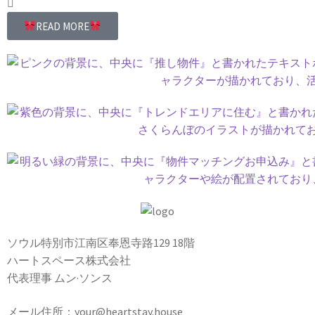
READ MORE
ソウル特別市江南区奉恩寺路129 18階
ハートスペース株式会社
代表理事 ムン·ソンス
メール住所：your@heartstay.house