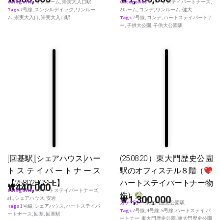
Categories
ワンルーム
,
崇実大入口駅
Categories
♥ ハートステイパートナーズ
,
Tags
7号線
,
スンシルデイック
,
ワンルー
2ルーム
,
コンデ
,
ワンルーム
,
健大
ム
,
崇実大入口
,
崇実大入口駅
Tags
7号線
,
コンデ
,
ハートステイパートナ
ー
,
子供大公園
,
子供大公園駅
[回基駅][シェアハウス]ハー
(25.08.20）東大門歴史公園
トステイパートナース
駅のオフィステル８階（
【25802HGSHE】
ハートステイパートナー物
₩
440,000
Categories
♥ ハートステイパートナーズ
,
件）
₩
1,300,000
all
,
シェアハウス
,
安岩
カテゴリー
東大門歴史公園駅
Tags
1号線
,
シェアハウス
,
ハートステイパ
Tags
2号線
,
4号線
,
5号線
,
ハートステイ パ
ートナース
,
回基
,
回基駅
ートナー
,
東大門歴史公園
,
東大門歴史公園