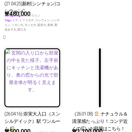
(21.04.25)新村(シンチョン)コ
シウォンC
₩
480,000
Categories
all
,
コシウォン
Tags
イデ
,
イファヨデ
,
コシウォン
,
シンチ
ョン
,
ソガン大
,
ヨンセ大
,
延世大
,
新村
,
梨
花女子大
,
西江大
(26.04.16) 崇実大入口（スン
（26.01.08)
ナチュラル＆
シルデイック）駅 ワンルー
清潔感たっぷり！コンデ近
ム
くの広いお部屋はこちら！
₩
500,000
₩
1,100,000