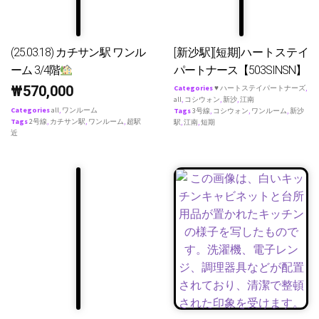
(25.03.18) カチサン駅 ワンル
[新沙駅][短期]ハートステイ
ーム 3/4階
パートナース【503SINSN】
₩
570,000
Categories
♥ ハートステイパートナーズ
,
all
,
コシウォン
,
新沙
,
江南
Categories
all
,
ワンルーム
Tags
3号線
,
コシウォン
,
ワンルーム
,
新沙
Tags
2号線
,
カチサン駅
,
ワンルーム
,
超駅
駅
,
江南
,
短期
近