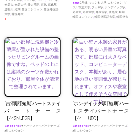
Tags
2号線
,
キョンヒ大学
,
コシウォン
,
ソ
光雲大
,
光雲大学
,
外大前駅
,
恵化
,
恵化駅
,
ウル市立大学
,
フェギ駅
,
ホンデイック駅
,
慶熙大
,
短期
,
韓国コシウォン
,
韓国外国語
光雲大
,
光雲大学
,
外大前駅
,
慶熙大
,
短期
,
大学
,
韓国外大
韓国コシウォン
,
韓国外国語大学
,
韓国外大
4
[吉洞駅][短期]ハートステイ
[ホンデイック駅][短期]ハー
パートナース
トステイパートナース
【44SNUEGR】
【44HIHUDD】
Categories
♥ ハートステイパートナーズ
,
Categories
♥ ハートステイパートナーズ
,
all
,
コシウォン
all
,
コシウォン