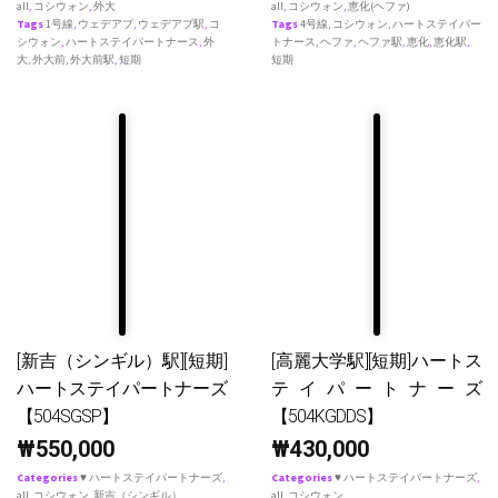
all
,
コシウォン
,
外大
all
,
コシウォン
,
恵化(ヘファ)
Tags
1号線
,
ウェデアプ
,
ウェデアプ駅
,
コ
Tags
4号線
,
コシウォン
,
ハートステイパー
シウォン
,
ハートステイパートナース
,
外
トナース
,
ヘファ
,
ヘファ駅
,
恵化
,
恵化駅
,
大
,
外大前
,
外大前駅
,
短期
短期
[新吉（シンギル）駅][短期]
[高麗大学駅][短期]ハートス
ハートステイパートナーズ
テイパートナーズ
【504SGSP】
【504KGDDS】
₩
550,000
₩
430,000
Categories
♥ ハートステイパートナーズ
,
Categories
♥ ハートステイパートナーズ
,
all
,
コシウォン
,
新吉（シンギル）
all
,
コシウォン