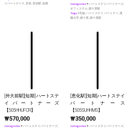
イパートナース
,
安岩
,
安岩駅
,
短期
Categories
♥ ハートステイパートナーズ
,
オフィステル
,
踏十里駅
Tags
5号線
,
ハートステイ パートナー
,
漢
陽大学
,
踏十里
,
踏十里駅
[外大前駅][短期] ハートステ
[恵化駅][短期]ハートステイ
イパートナーズ
パートナース
【505HHUFCR】
【505SUHHMS】
₩
570,000
₩
350,000
Categories
♥ ハートステイパートナーズ
,
Categories
♥ ハートステイパートナーズ
,