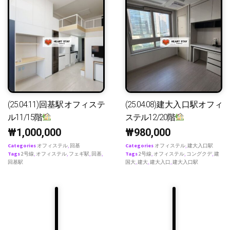
(25.04.11)回基駅オフィステ
(25.04.08)建大入口駅オフィ
ル11/15階
ステル12/20階
₩
1,000,000
₩
980,000
Categories
オフィステル
,
回基
Categories
オフィステル
,
建大入口駅
Tags
2号線
,
オフィステル
,
フェギ駅
,
回基
,
Tags
2号線
,
オフィステル
,
コングクデ
,
建
回基駅
国大
,
建大
,
建大入口
,
建大入口駅