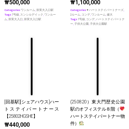
₩
500,000
₩
1,100,000
Categories
ワンルーム
,
崇実大入口駅
Categories
♥ ハートステイパートナーズ
,
Tags
7号線
,
スンシルデイック
,
ワンルー
2ルーム
,
コンデ
,
ワンルーム
,
健大
ム
,
崇実大入口
,
崇実大入口駅
Tags
7号線
,
コンデ
,
ハートステイパートナ
ー
,
子供大公園
,
子供大公園駅
[回基駅][シェアハウス]ハー
(25.08.20）東大門歴史公園
トステイパートナース
駅のオフィステル８階（
【25802HGSHE】
ハートステイパートナー物
件）
₩
440,000