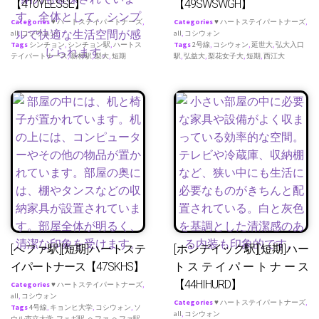
【410YEESSE】
【49SWSWGH】
Categories
♥ ハートステイパートナーズ
,
Categories
♥ ハートステイパートナーズ
,
all
,
コシウォン
all
,
コシウォン
Tags
シンチョン
,
シンチョン駅
,
ハートス
Tags
2号線
,
コシウォン
,
延世大
,
弘大入口
テイパートナース
,
新村駅
,
梨大
,
短期
駅
,
弘益大
,
梨花女子大
,
短期
,
西江大
[へファ駅][短期]ハートステ
[ホンデイック駅][短期]ハー
イパートナース【47SKHS】
トステイパートナース
【44HIHURD】
Categories
♥ ハートステイパートナーズ
,
all
,
コシウォン
Categories
♥ ハートステイパートナーズ
,
Tags
4号線
,
キョンヒ大学
,
コシウォン
,
ソ
all
,
コシウォン
ウル市立大学
,
フェギ駅
,
ヘファ
,
ヘファ駅
,