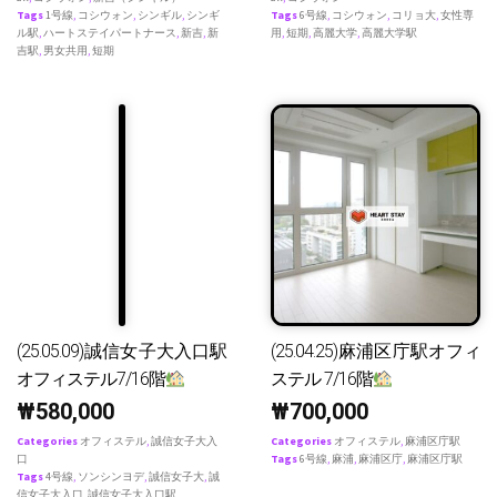
Tags
1号線
,
コシウォン
,
シンギル
,
シンギ
Tags
6号線
,
コシウォン
,
コリョ大
,
女性専
ル駅
,
ハートステイパートナース
,
新吉
,
新
用
,
短期
,
高麗大学
,
高麗大学駅
吉駅
,
男女共用
,
短期
(25.05.09)誠信女子大入口駅
(25.04.25)麻浦区庁駅オフィ
オフィステル7/16階
ステル 7/16階
₩
580,000
₩
700,000
Categories
オフィステル
,
誠信女子大入
Categories
オフィステル
,
麻浦区庁駅
口
Tags
6号線
,
麻浦
,
麻浦区庁
,
麻浦区庁駅
Tags
4号線
,
ソンシンヨデ
,
誠信女子大
,
誠
信女子大入口
,
誠信女子大入口駅