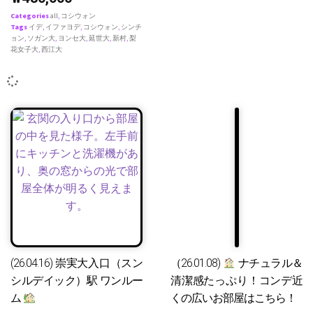
Categories
all
,
コシウォン
Tags
イデ
,
イファヨデ
,
コシウォン
,
シンチ
ョン
,
ソガン大
,
ヨンセ大
,
延世大
,
新村
,
梨
花女子大
,
西江大
(26.04.16) 崇実大入口（スン
（26.01.08)
ナチュラル＆
シルデイック）駅 ワンルー
清潔感たっぷり！コンデ近
ム
くの広いお部屋はこちら！