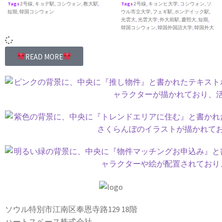
Tags
2号線
,
キョデ駅
,
コシウォン
,
教大駅
,
Tags
2号線
,
キョンヒ大学
,
コシウォン
,
ソ
短期
,
韓国コシウォン
ウル市立大学
,
フェギ駅
,
ホンデイック駅
,
光雲大
,
光雲大学
,
外大前駅
,
慶熙大
,
短期
,
韓国コシウォン
,
韓国外国語大学
,
韓国外大
READ MORE
ソウル特別市江南区奉恩寺路129 18階
ハートスペース株式会社