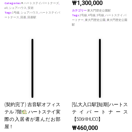
₩
1,300,000
Categories
♥ ハートステイパートナーズ
,
all
,
シェアハウス
,
安岩
カテゴリー
東大門歴史公園駅
Tags
1号線
,
シェアハウス
,
ハートステイパ
Tags
2号線
,
4号線
,
5号線
,
ハートステイ パ
ートナース
,
回基
,
回基駅
ートナー
,
東大門歴史公園
,
東大門歴史公園
駅
(契約完了) 吉音駅オフィス
[弘大入口駅][短期]ハートス
テル 7階
ハートステイ実
テイパートナース
際の入居者が選んだお部
【506HIHUCO】
屋！
₩
460,000