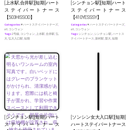
[上水駅,合井駅][短期]ハート
[シンチョン駅][短期]ハート
ステイパートナース
ステイパートナース
【503HISSOD】
【410YESSSY】
Categories
♥ ハートステイパートナーズ
,
Categories
♥ ハートステイパートナーズ
,
all
,
コシウォン
all
,
コシウォン
Tags
2号線
,
コシウォン
,
上水駅
,
合井駅
,
弘
Tags
シンチョン
,
シンチョン駅
,
ハートス
大
,
弘大入口駅
,
短期
テイパートナース
,
新村駅
,
梨大
,
短期
[シンチョン駅][短期]ハート
[ソンシン女大入口駅][短期]
ステイパートナース
ハートステイパートナース