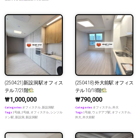
(25.04.21)新設洞駅オフィス
(25.04.18) 外大前駅 オフィス
テル 7/21階
テル 10/18階
₩
1,000,000
₩
790,000
Categories
オフィステル
,
新設洞駅
Categories
オフィステル
,
外大
Tags
1号線
,
2号線
,
オフィステル
,
シンソル
Tags
1号線
,
ウェデアプ駅
,
オフィステル
,
ドン駅
,
新設洞
,
新設洞駅
外大
,
外大前駅