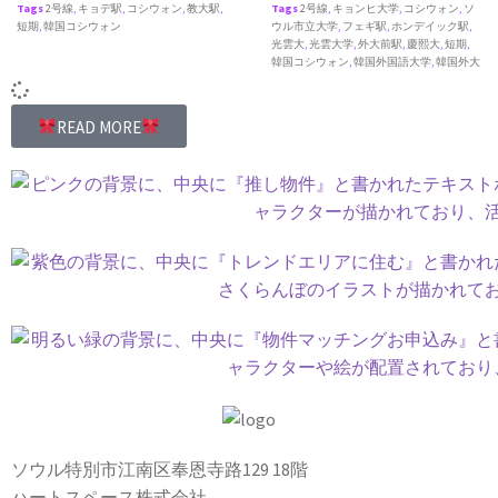
Tags
2号線
,
キョデ駅
,
コシウォン
,
教大駅
,
Tags
2号線
,
キョンヒ大学
,
コシウォン
,
ソ
短期
,
韓国コシウォン
ウル市立大学
,
フェギ駅
,
ホンデイック駅
,
光雲大
,
光雲大学
,
外大前駅
,
慶熙大
,
短期
,
韓国コシウォン
,
韓国外国語大学
,
韓国外大
READ MORE
ソウル特別市江南区奉恩寺路129 18階
ハートスペース株式会社