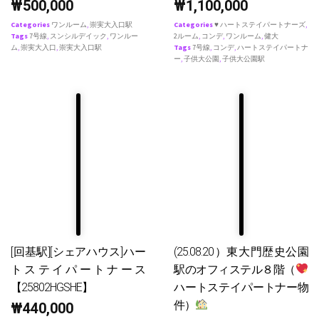
₩
500,000
₩
1,100,000
Categories
ワンルーム
,
崇実大入口駅
Categories
♥ ハートステイパートナーズ
,
Tags
7号線
,
スンシルデイック
,
ワンルー
2ルーム
,
コンデ
,
ワンルーム
,
健大
ム
,
崇実大入口
,
崇実大入口駅
Tags
7号線
,
コンデ
,
ハートステイパートナ
ー
,
子供大公園
,
子供大公園駅
[回基駅][シェアハウス]ハー
(25.08.20）東大門歴史公園
トステイパートナース
駅のオフィステル８階（
【25802HGSHE】
ハートステイパートナー物
件）
₩
440,000