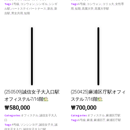
Tags
1号線
,
コシウォン
,
シンギル
,
シンギ
Tags
6号線
,
コシウォン
,
コリョ大
,
女性専
ル駅
,
ハートステイパートナース
,
新吉
,
新
用
,
短期
,
高麗大学
,
高麗大学駅
吉駅
,
男女共用
,
短期
(25.05.09)誠信女子大入口駅
(25.04.25)麻浦区庁駅オフィ
オフィステル7/16階
ステル 7/16階
₩
580,000
₩
700,000
Categories
オフィステル
,
誠信女子大入
Categories
オフィステル
,
麻浦区庁駅
口
Tags
6号線
,
麻浦
,
麻浦区庁
,
麻浦区庁駅
Tags
4号線
,
ソンシンヨデ
,
誠信女子大
,
誠
信女子大入口
,
誠信女子大入口駅