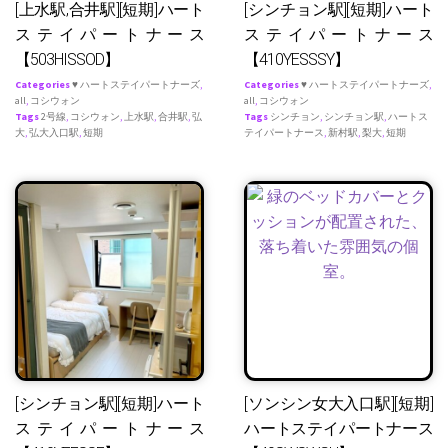
[上水駅,合井駅][短期]ハート
[シンチョン駅][短期]ハート
ステイパートナース
ステイパートナース
【503HISSOD】
【410YESSSY】
Categories
♥ ハートステイパートナーズ
,
Categories
♥ ハートステイパートナーズ
,
all
,
コシウォン
all
,
コシウォン
Tags
2号線
,
コシウォン
,
上水駅
,
合井駅
,
弘
Tags
シンチョン
,
シンチョン駅
,
ハートス
大
,
弘大入口駅
,
短期
テイパートナース
,
新村駅
,
梨大
,
短期
[シンチョン駅][短期]ハート
[ソンシン女大入口駅][短期]
ステイパートナース
ハートステイパートナース