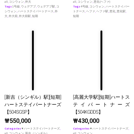
all
,
コシウォン
,
外大
all
,
コシウォン
,
恵化(ヘファ)
Tags
1号線
,
ウェデアプ
,
ウェデアプ駅
,
コ
Tags
4号線
,
コシウォン
,
ハートステイパー
シウォン
,
ハートステイパートナース
,
外
トナース
,
ヘファ
,
ヘファ駅
,
恵化
,
恵化駅
,
大
,
外大前
,
外大前駅
,
短期
短期
[新吉（シンギル）駅][短期]
[高麗大学駅][短期]ハートス
ハートステイパートナーズ
テイパートナーズ
【504SGSP】
【504KGDDS】
₩
550,000
₩
430,000
Categories
♥ ハートステイパートナーズ
,
Categories
♥ ハートステイパートナーズ
,
all
,
コシウォン
,
新吉（シンギル）
all
,
コシウォン