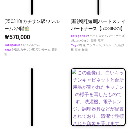
(25.03.18) カチサン駅 ワンル
[新沙駅][短期]ハートステイ
ーム 3/4階
パートナース【503SINSN】
₩
570,000
Categories
♥ ハートステイパートナーズ
,
all
,
コシウォン
,
新沙
,
江南
Categories
all
,
ワンルーム
Tags
3号線
,
コシウォン
,
ワンルーム
,
新沙
Tags
2号線
,
カチサン駅
,
ワンルーム
,
超駅
駅
,
江南
,
短期
近