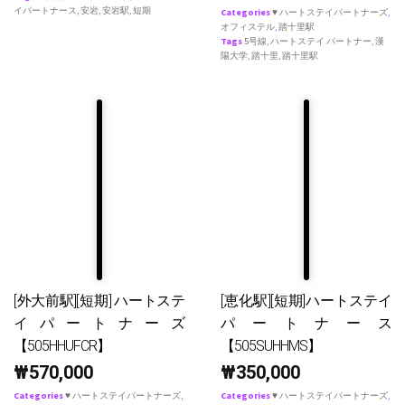
イパートナース
,
安岩
,
安岩駅
,
短期
Categories
♥ ハートステイパートナーズ
,
オフィステル
,
踏十里駅
Tags
5号線
,
ハートステイ パートナー
,
漢
陽大学
,
踏十里
,
踏十里駅
[外大前駅][短期] ハートステ
[恵化駅][短期]ハートステイ
イパートナーズ
パートナース
【505HHUFCR】
【505SUHHMS】
₩
570,000
₩
350,000
Categories
♥ ハートステイパートナーズ
,
Categories
♥ ハートステイパートナーズ
,