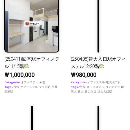
(25.04.11)回基駅オフィステ
(25.04.08)建大入口駅オフィ
ル11/15階
ステル12/20階
₩
1,000,000
₩
980,000
Categories
オフィステル
,
回基
Categories
オフィステル
,
建大入口駅
Tags
2号線
,
オフィステル
,
フェギ駅
,
回基
,
Tags
2号線
,
オフィステル
,
コングクデ
,
建
回基駅
国大
,
建大
,
建大入口
,
建大入口駅