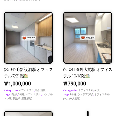
(25.04.21)新設洞駅オフィス
(25.04.18) 外大前駅 オフィス
テル 7/21階
テル 10/18階
₩
1,000,000
₩
790,000
Categories
オフィステル
,
新設洞駅
Categories
オフィステル
,
外大
Tags
1号線
,
2号線
,
オフィステル
,
シンソル
Tags
1号線
,
ウェデアプ駅
,
オフィステル
,
ドン駅
,
新設洞
,
新設洞駅
外大
,
外大前駅