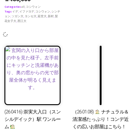
Categories
all
,
コシウォン
Tags
イデ
,
イファヨデ
,
コシウォン
,
シンチ
ョン
,
ソガン大
,
ヨンセ大
,
延世大
,
新村
,
梨
花女子大
,
西江大
(26.04.16) 崇実大入口（スン
（26.01.08)
ナチュラル＆
シルデイック）駅 ワンルー
清潔感たっぷり！コンデ近
ム
くの広いお部屋はこちら！