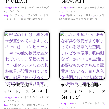
【410YEESSE】
【49SWSWGH】
Categories
♥ ハートステイパートナーズ
,
Categories
♥ ハートステイパートナーズ
,
all
,
コシウォン
all
,
コシウォン
Tags
シンチョン
,
シンチョン駅
,
ハートス
Tags
2号線
,
コシウォン
,
延世大
,
弘大入口
テイパートナース
,
新村駅
,
梨大
,
短期
駅
,
弘益大
,
梨花女子大
,
短期
,
西江大
[へファ駅][短期]ハートステ
[ホンデイック駅][短期]ハー
イパートナース【47SKHS】
トステイパートナース
【44HIHURD】
Categories
♥ ハートステイパートナーズ
,
all
,
コシウォン
Categories
♥ ハートステイパートナーズ
,
Tags
4号線
,
キョンヒ大学
,
コシウォン
,
ソ
all
,
コシウォン
ウル市立大学
,
フェギ駅
,
ヘファ
,
ヘファ駅
,