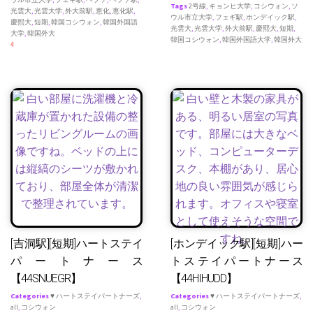
Tags
2号線
,
キョンヒ大学
,
コシウォン
,
ソ
光雲大
,
光雲大学
,
外大前駅
,
恵化
,
恵化駅
,
ウル市立大学
,
フェギ駅
,
ホンデイック駅
,
慶熙大
,
短期
,
韓国コシウォン
,
韓国外国語
光雲大
,
光雲大学
,
外大前駅
,
慶熙大
,
短期
,
大学
,
韓国外大
韓国コシウォン
,
韓国外国語大学
,
韓国外大
4
[吉洞駅][短期]ハートステイ
[ホンデイック駅][短期]ハー
パートナース
トステイパートナース
【44SNUEGR】
【44HIHUDD】
Categories
♥ ハートステイパートナーズ
,
Categories
♥ ハートステイパートナーズ
,
all
,
コシウォン
all
,
コシウォン