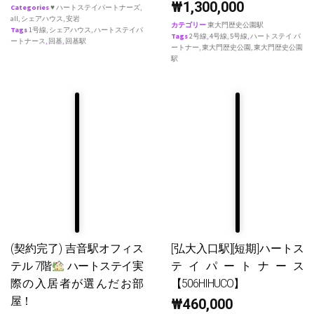
₩
1,300,000
Categories
♥ ハートステイパートナーズ
,
all
,
シェアハウス
,
安岩
カテゴリー
東大門歴史公園駅
Tags
1号線
,
シェアハウス
,
ハートステイパ
Tags
2号線
,
4号線
,
5号線
,
ハートステイ パ
ートナース
,
回基
,
回基駅
ートナー
,
東大門歴史公園
,
東大門歴史公園
駅
(契約完了) 吉音駅オフィス
[弘大入口駅][短期]ハートス
テル 7階
ハートステイ実
テイパートナース
際の入居者が選んだお部
【506HIHUCO】
屋！
₩
460,000