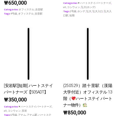
₩
650,000
Categories
♥ ハートステイパートナーズ
,
all
,
コシウォン
,
弘大(ホンデ)
Categories
オフィステル
,
吉音駅
Tags
2号線
,
ホンデ
,
弘大
,
弘大入口
,
弘大入
Tags
4号線
,
オフィステル
,
吉音駅
口駅
,
短期
[安岩駅][短期] ハートステイ
(25.05.29）踏十里駅（漢陽
パートナーズ【505ADT】
大学付近）オフィステル 13
階（
ハートステイ パート
₩
350,000
ナー物件）
Categories
♥ ハートステイパートナーズ
,
all
,
コシウォン
,
安岩
₩
850,000
Tags
6号線
,
アナム
,
アナム駅
,
ハートステ