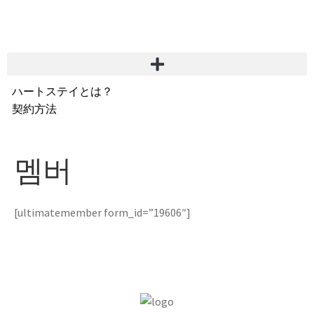
ハートステイとは？
契約方法
韓国不動産情報
サービス費用
멤버
よくある質問
Heartee
[ultimatemember form_id=”19606″]