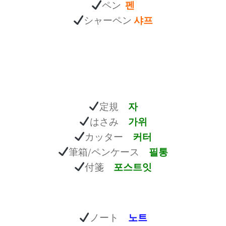
ペン
펜
シャーペン
샤프
定規
자
はさみ
가위
カッター
커터
筆箱/ペンケース
필통
付箋
포스트잇
ノート
노트