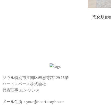
[恵化駅]
ソウル特別市江南区奉恩寺路129 18階
ハートスペース株式会社
代表理事 ムン·ソンス
メール住所：your@heartstay.house