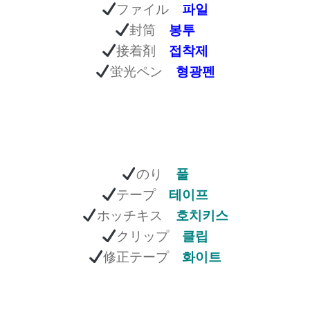
ファイル
파일
封筒
봉투
接着剤
접착제
蛍光ペン
형광펜
のり
풀
テープ
테이프
ホッチキス
호치키스
クリップ
클립
修正テープ
화이트