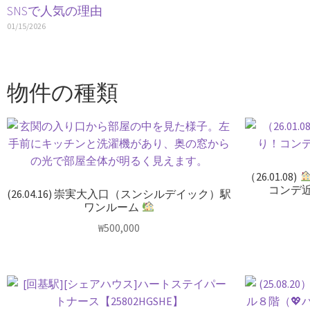
SNSで人気の理由
01/15/2026
物件の種類
（26.01.08)
コンデ
(26.04.16) 崇実大入口（スンシルデイック）駅
ワンルーム
₩
500,000