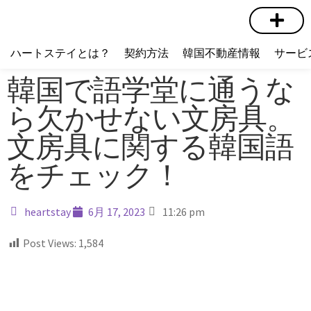
短期賃貸
コミュニティ
ハートステイショップ
物件の種類
ハートステイとは？
契約方法
韓国不動産情報
サービ
韓国で語学堂に通うな
ら欠かせない文房具。
文房具に関する韓国語
をチェック！
heartstay
6月 17, 2023
11:26 pm
Post Views:
1,584