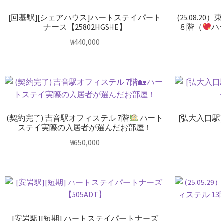
[回基駅][シェアハウス]ハートステイパート
(25.08.
ナース【25802HGSHE】
８階（
ハ
₩
440,000
(契約完了) 吉音駅オフィステル 7階
ハート
[弘大入口駅
ステイ実際の入居者が選んだお部屋！
₩
650,000
[安岩駅][短期] ハートステイパートナーズ