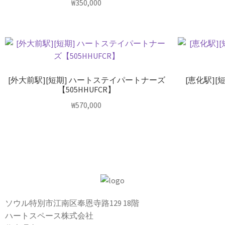
₩
350,000
[外大前駅][短期] ハートステイパートナーズ
[恵化駅]
【505HHUFCR】
₩
570,000
ソウル特別市江南区奉恩寺路129 18階
ハートスペース株式会社