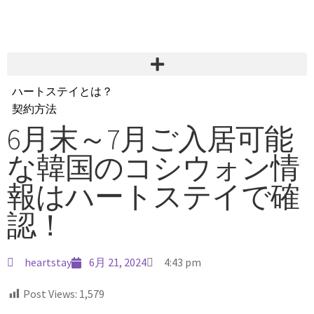
ハートステイとは？
契約方法
韓国不動産情報
6月末～7月ご入居可能
サービス費用
な韓国のコシウォン情
よくある質問
Heartee
報はハートステイで確
認！
heartstay
6月 21, 2024
4:43 pm
Post Views:
1,579