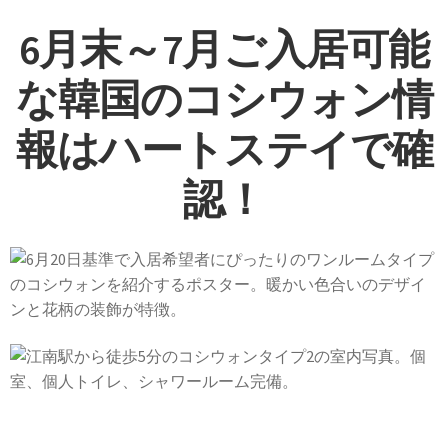
6月末～7月ご入居可能
な韓国
の
コシウォン情
報はハートステイで確
認！