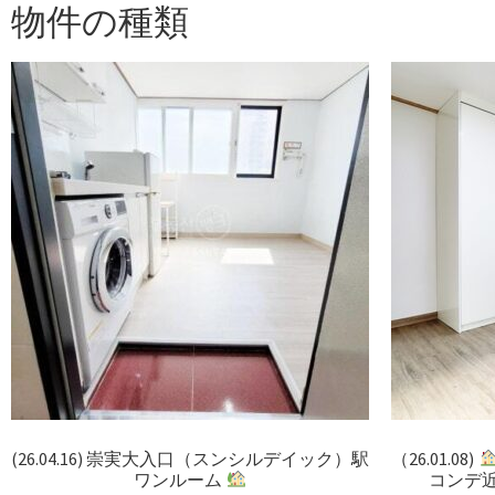
物件の種類
(26.04.16) 崇実大入口（スンシルデイック）駅
（26.01.08)
ワンルーム
コンデ