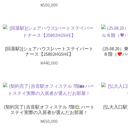
₩
500,000
[回基駅][シェアハウス]ハートステイパート
(25.08.
ナース【25802HGSHE】
８階（
ハ
₩
440,000
(契約完了) 吉音駅オフィステル 7階
ハート
[弘大入口駅
ステイ実際の入居者が選んだお部屋！
₩
650,000