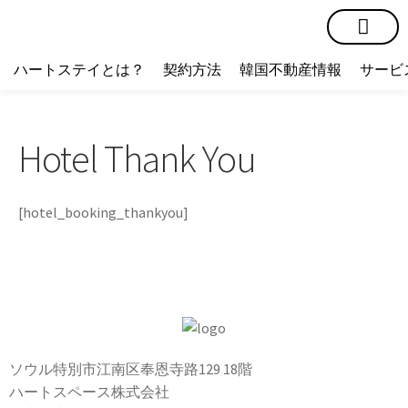
短期賃貸
コミュニティ
ハートステイショップ
物件の種類
ハートステイとは？
契約方法
韓国不動産情報
サービ
Hotel Thank You
[hotel_booking_thankyou]
ソウル特別市江南区奉恩寺路129 18階
ハートスペース株式会社