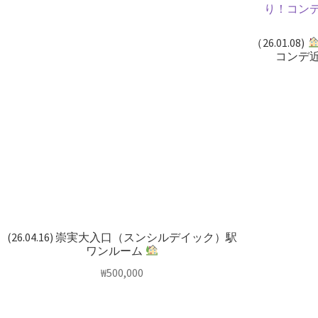
（26.01.08)
コンデ
(26.04.16) 崇実大入口（スンシルデイック）駅
ワンルーム
₩
500,000