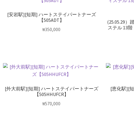
[安岩駅][短期] ハートステイパートナーズ
【505ADT】
(25.05.
ステル 13階
₩
350,000
[外大前駅][短期] ハートステイパートナーズ
[恵化駅]
【505HHUFCR】
₩
570,000