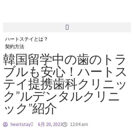
ハートステイとは？
契約方法
韓国不動産情報
韓国留学中の歯のトラ
サービス費用
ブルも安心！ハートス
よくある質問
Heartee
テイ提携歯科クリニッ
ク”ルデンタルクリニ
ック”紹介
heartstay
6月 20, 2023
12:04 am