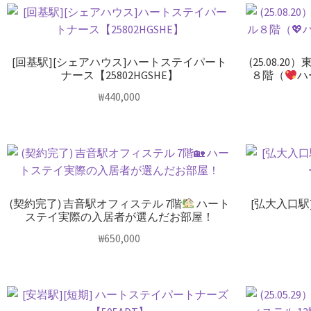
[回基駅][シェアハウス]ハートステイパート
(25.08.
ナース【25802HGSHE】
８階（
ハ
₩
440,000
(契約完了) 吉音駅オフィステル 7階
ハート
[弘大入口駅
ステイ実際の入居者が選んだお部屋！
₩
650,000