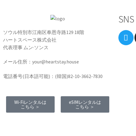
SNS
ソウル特別市江南区奉恩寺路129 18階
ハートスペース株式会社
代表理事 ムン·ソンス
メール住所：your@heartstay.house
電話番号(日本語可能)：(韓国)82-10-3662-7830
Wi-Fiレンタルは
eSIMレンタルは
こちら ＞
こちら ＞
Terms of Service
|
Privacy Policy
|
Refund
Policy