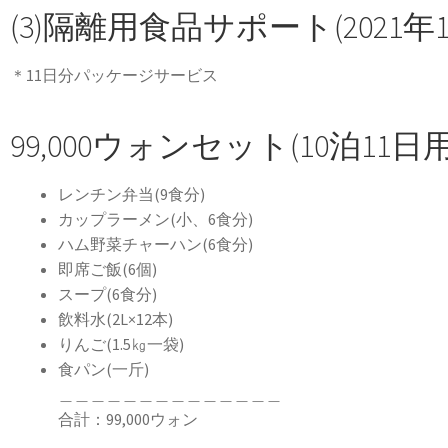
(3)隔離用食品サポート(2021
＊11日分パッケージサービス
99,000ウォンセット(10泊11日用
レンチン弁当(9食分)
カップラーメン(小、6食分)
ハム野菜チャーハン(6食分)
即席ご飯(6個)
スープ(6食分)
飲料水(2L×12本)
りんご(1.5㎏一袋)
食パン(一斤)
＿＿＿＿＿＿＿＿＿＿＿＿＿＿
合計：99,000ウォン