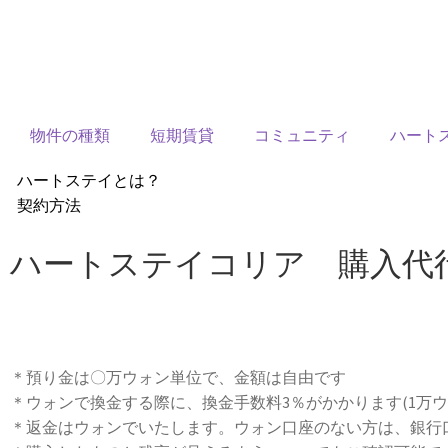
物件の種類
短期賃貸
コミュニティ
ハート
ハートステイとは？
契約方法
韓国不動産情報
ハートステイコリア 購入代
サービス費用
よくある質問
Heartee
＊預り金は〇万ウォン単位で、金額は自由です
＊ウォンで換金する際に、換金手数料3％がかかります(1万ウ
＊返金はウォンでいたします。ウォン口座のない方は、銀行