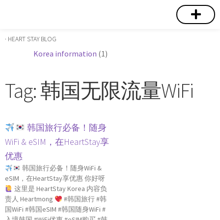
短期賃貸
コミュニティ
ハートステイショップ
物件の種類
· HEART STAY BLOG
Korea information
(1)
Tag: 韩国无限流量WiFi
韩国旅行必备！随身
WiFi & eSIM，在HeartStay享
优惠
韩国旅行必备！随身WiFi &
eSIM，在HeartStay享优惠 你好呀
这里是 HeartStay Korea 内容负
责人 Heartmong
#韩国旅行 #韩
国WiFi #韩国eSIM #韩国随身WiFi #
入境韩国 #WiFi优惠 #eSIM购买 #韩