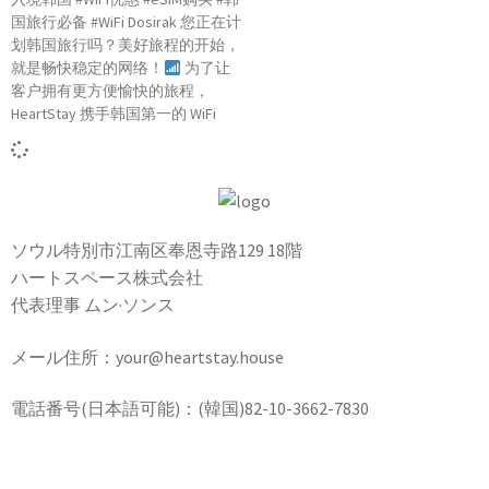
国旅行必备 #WiFi Dosirak 您正在计
划韩国旅行吗？美好旅程的开始，
就是畅快稳定的网络！
为了让
客户拥有更方便愉快的旅程，
HeartStay 携手韩国第一的 WiFi
ソウル特別市江南区奉恩寺路129 18階
ハートスペース株式会社
代表理事 ムン·ソンス
メール住所：your@heartstay.house
電話番号(日本語可能)：(韓国)82-10-3662-7830