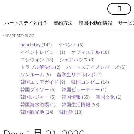
短期賃貸
コミュニティ
ハートステイショップ
物件の種類
ハートステイとは？
契約方法
韓国不動産情報
サービ
· HEART STAY BLOG
heartstay
(147)
イベント
(6)
イベントレビュー
(1)
オフィステル
(10)
コシウォン
(18)
シェアハウス
(3)
トラブル解決法
(2)
ハートステイメンバーズ
(5)
ワンルーム
(5)
留学生リアルレポ
(7)
韓国エリアガイド
(9)
韓国コンビニ
(14)
韓国ダイソー
(5)
韓国ビューティー
(1)
韓国レジャー
(5)
韓国情報
(65)
韓国文化
(1)
韓国海水浴場
(1)
韓国生活情報
(53)
韓国観光地
(14)
韓国語
(13)