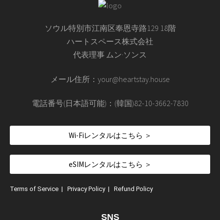
ソウル特別市江南区奉恩寺路129 18階
ハートスペース株式会社
代表理事 ムン·ソンス
メール住所：your@heartstay.house
電話番号(日本語可能)：(韓国)82-10-3662-7830
Wi-Fiレンタルはこちら ＞
eSIMレンタルはこちら ＞
Terms of Service
|
Privacy Policy
|
Refund Policy
SNS