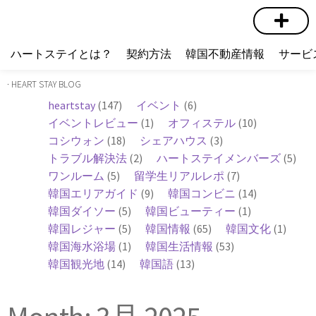
短期賃貸
コミュニティ
ハートステイショップ
物件の種類
ハートステイとは？
契約方法
韓国不動産情報
サービ
· HEART STAY BLOG
heartstay
(147)
イベント
(6)
イベントレビュー
(1)
オフィステル
(10)
コシウォン
(18)
シェアハウス
(3)
トラブル解決法
(2)
ハートステイメンバーズ
(5)
ワンルーム
(5)
留学生リアルレポ
(7)
韓国エリアガイド
(9)
韓国コンビニ
(14)
韓国ダイソー
(5)
韓国ビューティー
(1)
韓国レジャー
(5)
韓国情報
(65)
韓国文化
(1)
韓国海水浴場
(1)
韓国生活情報
(53)
韓国観光地
(14)
韓国語
(13)