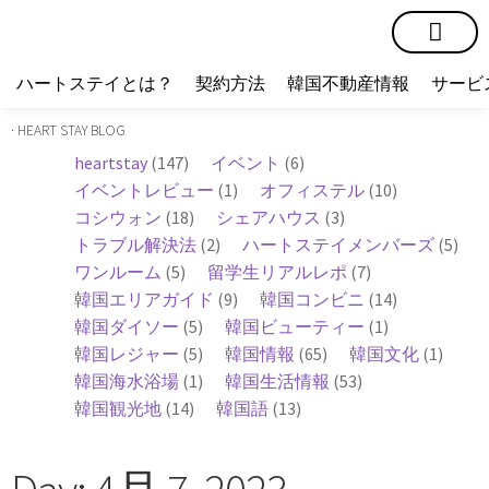
短期賃貸
コミュニティ
ハートステイショップ
物件の種類
ハートステイとは？
契約方法
韓国不動産情報
サービ
· HEART STAY BLOG
heartstay
(147)
イベント
(6)
イベントレビュー
(1)
オフィステル
(10)
コシウォン
(18)
シェアハウス
(3)
トラブル解決法
(2)
ハートステイメンバーズ
(5)
ワンルーム
(5)
留学生リアルレポ
(7)
韓国エリアガイド
(9)
韓国コンビニ
(14)
韓国ダイソー
(5)
韓国ビューティー
(1)
韓国レジャー
(5)
韓国情報
(65)
韓国文化
(1)
韓国海水浴場
(1)
韓国生活情報
(53)
韓国観光地
(14)
韓国語
(13)