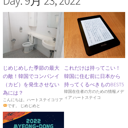
Day: 9月 23, 2022
これだけは持ってこい！
じめじめした季節の最大
韓国に住む前に日本から
の敵！韓国でコンパンイ
持ってくるべきものBEST5
（カビ）を発生させない
韓国在住者の方のための情報メデ
為には？
ィア ハートステイコ
こんにちは。ハートステイコリア
です。 じめじめと