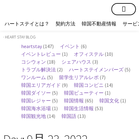
短期賃貸
コミュニティ
ハートステイショップ
物件の種類
ハートステイとは？
契約方法
韓国不動産情報
サービ
· HEART STAY BLOG
heartstay
(147)
イベント
(6)
イベントレビュー
(1)
オフィステル
(10)
コシウォン
(18)
シェアハウス
(3)
トラブル解決法
(2)
ハートステイメンバーズ
(5)
ワンルーム
(5)
留学生リアルレポ
(7)
韓国エリアガイド
(9)
韓国コンビニ
(14)
韓国ダイソー
(5)
韓国ビューティー
(1)
韓国レジャー
(5)
韓国情報
(65)
韓国文化
(1)
韓国海水浴場
(1)
韓国生活情報
(53)
韓国観光地
(14)
韓国語
(13)