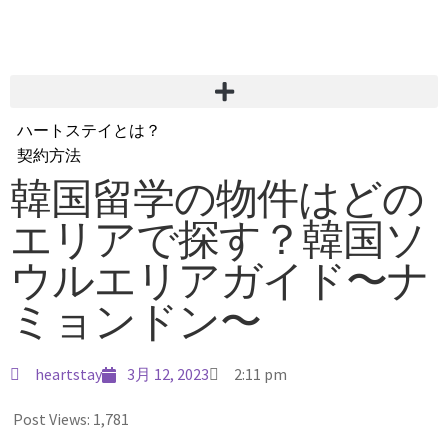
ハートステイとは？
契約方法
韓国不動産情報
韓国留学の物件はどの
サービス費用
エリアで探す？韓国ソ
よくある質問
Heartee
ウルエリアガイド〜ナ
ミョンドン〜
heartstay
3月 12, 2023
2:11 pm
Post Views:
1,781