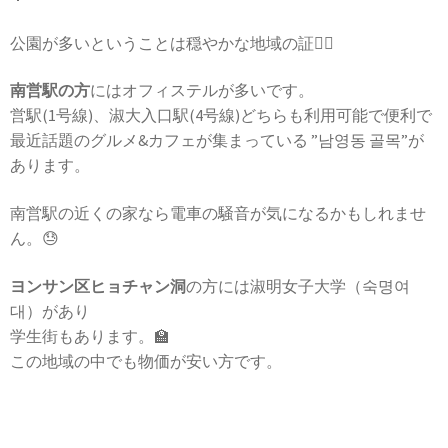
公園が多いということは穏やかな地域の証🙆‍♀️
南営駅の方
にはオフィステルが多いです。
営駅(1号線)、淑大入口駅(4号線)どちらも利用可能で便利で
最近話題のグルメ&カフェが集まっている ”남영동 골목”が
あります。
南営駅の近くの家なら電車の騒音が気になるかもしれませ
ん。😓
ヨンサン区ヒョチャン洞
の方には淑明女子大学（숙명여
대）があり
学生街もあります。🏫
この地域の中でも物価が安い方です。