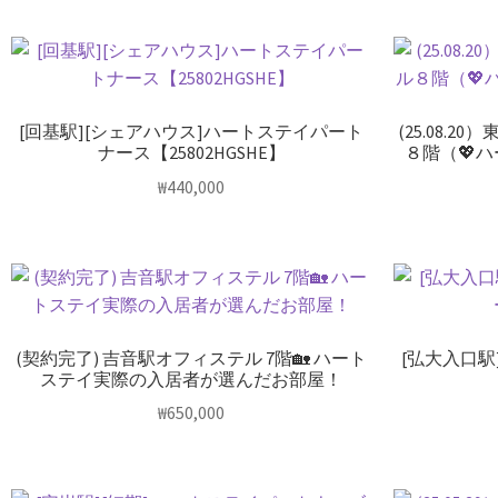
[回基駅][シェアハウス]ハートステイパート
(25.08.
ナース【25802HGSHE】
８階（💖
₩
440,000
(契約完了) 吉音駅オフィステル 7階🏡 ハート
[弘大入口駅
ステイ実際の入居者が選んだお部屋！
₩
650,000