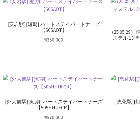
[安岩駅][短期] ハートステイパートナーズ
【505ADT】
(25.05.
ステル 13
₩
350,000
[外大前駅][短期] ハートステイパートナーズ
[恵化駅]
【505HHUFCR】
₩
570,000