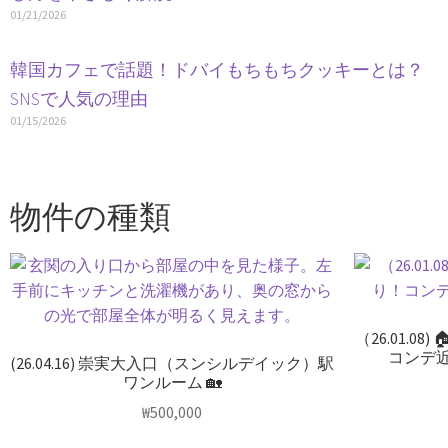
01/21/2026
韓国カフェで話題！ドバイもちもちクッキーとは？
SNSで人気の理由
01/15/2026
物件の種類
（26.01.0
コンデ
(26.04.16) 崇実大入口（スンシルデイック）駅
ワンルーム 🏡
₩
500,000