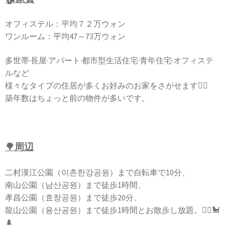
オフィステル：平均７２万ウォン
ワンルーム：平均47～73万ウォン
多世帯·長屋·アパート·都市型生活住宅·青年住宅·オフィステ
ルなど
様々なタイプの住居が多くお好みのお家をさがせます🙆‍♀️
築年数はちょっと前の物件が多いです。
🌳周辺
二村漢江公園（이촌한강공원）まで自転車で10分、
南山公園（남산공원）まで徒歩1時間、
孝昌公園（효창공원）まで徒歩20分、
龍山公園（용산공원）まで徒歩1時間とお散歩し放題。🚶‍♀️🐩
🌲