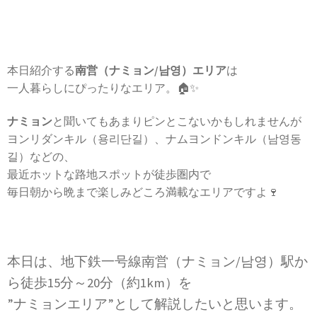
本日紹介する
南営（ナミョン/남영）エリア
は
一人暮らしにぴったりなエリア。🏠✨
ナミョン
と聞いてもあまりピンとこないかもしれませんが
ヨンリダンキル（용리단길）、ナムヨンドンキル（남영동
길）などの、
最近ホットな路地スポットが徒歩圏内で
毎日朝から晩まで楽しみどころ満載なエリアですよ🍷
本日は、地下鉄一号線南営（ナミョン/남영）駅か
ら徒歩15分～20分（約1km）を
”ナミョンエリア”として解説したいと思います。