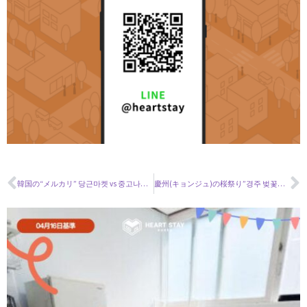
韓国の“メルカリ” 당근마켓 vs 중고나라 vs 번개장터 韓国フリマアプリBIG3
慶州(キョンジュ)の桜祭り”경주 벚꽃축제”が４年ぶりに開催