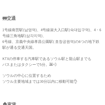
🚃交通
1号線南営駅(남영역)、4号線淑大入口駅(숙대입구역)、4・6
号線三角地駅(삼각지역)、
6号線、京義中央線孝昌公園駅( 효창공원역)の6つの地下鉄
駅が通る交通天国。
KTXの停車する汽車駅であるソウル駅と龍山駅までも
バスまたはタクシーで5分。🚕💨
ソウルの中心に位置するため
ソウル主要地域までは30分以内に移動可能👌
🏠家賃