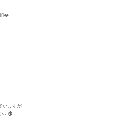
♀️❤️
ていますが
…🏠