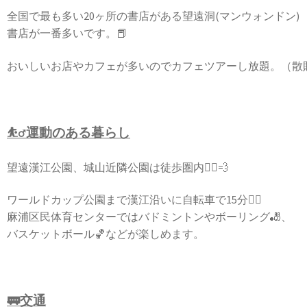
全国で最も多い20ヶ所の書店がある望遠洞(マンウォンドン)
書店が一番多いです。📕
おいしいお店やカフェが多いのでカフェツアーし放題。（散財注
⛹️‍♂️運動のある暮らし
望遠漢江公園、城山近隣公園は徒歩圏内🚶‍♀️💨
ワールドカップ公園まで漢江沿いに自転車で15分🚴‍♀️
麻浦区民体育センターではバドミントンやボーリング🎳、
バスケットボール🏀などが楽しめます。
🚃交通