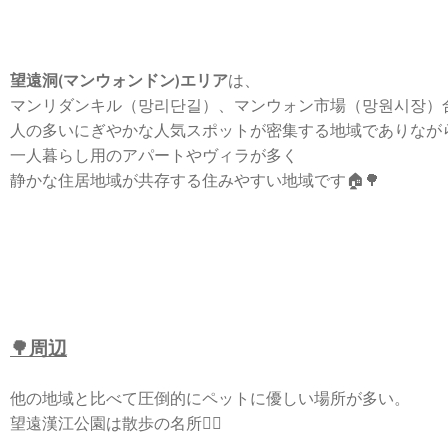
望遠洞(マンウォンドン)エリア
は、
マンリダンキル（망리단길）、マンウォン市場（망원시장）
人の多いにぎやかな人気スポットが密集する地域でありなが
一人暮らし用のアパートやヴィラが多く
静かな住居地域が共存する住みやすい地域です🏠🌳
🌳周辺
他の地域と比べて圧倒的にペットに優しい場所が多い。
望遠漢江公園は散歩の名所🚶‍♂️