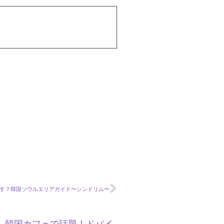
す？韓国ソウルエリアガイド〜シンドリム〜
」
韓国カフェで話題！ドバイ