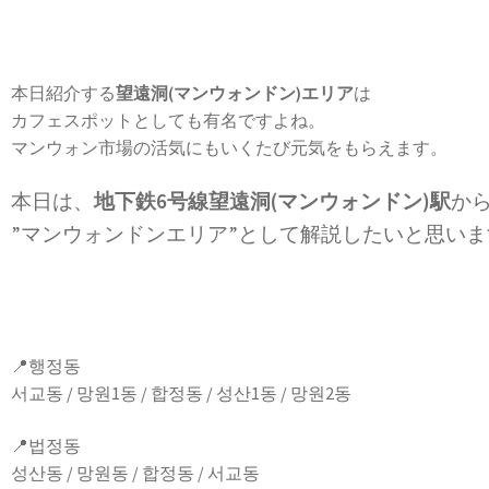
本日紹介する
望遠洞(マンウォンドン)エリア
は
カフェスポットとしても有名ですよね。
マンウォン市場の活気にもいくたび元気をもらえます。
本日は、
地下鉄6号線望遠洞(マンウォンドン)駅
から
”マンウォンドンエリア”として解説したいと思います。
📍행정동
서교동 / 망원1동 / 합정동 / 성산1동 / 망원2동
📍법정동
성산동 / 망원동 / 합정동 / 서교동