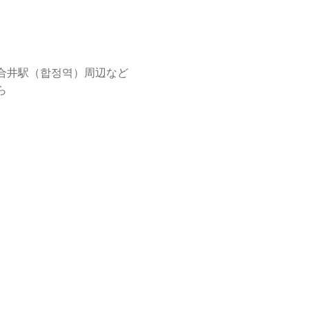
合井駅（합정역）周辺など
ら