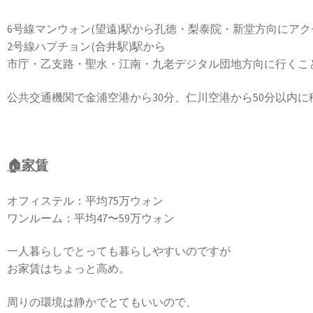
6号線マンウォン(望遠)駅から孔徳・梨泰院・新堂方向にア
2号線ハプチョン(合井駅)駅から
市庁・乙支路・聖水・江南・九老デジタル団地方向に行くこ
公共交通機関で金浦空港から30分、仁川空港から50分以内に
🏠家賃
オフィステル：平均75万ウォン
ワンルーム：平均47〜59万ウォン
一人暮らしでとっても暮らしやすいのですが
お家賃はちょっと高め。
周りの環境は静かでとてもいいので、