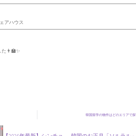
シェアハウス
‍🏫✨
韓国留学の物件はどのエリアで探
【2026年最新】シンチョ
韓国のお正月「ソルラル