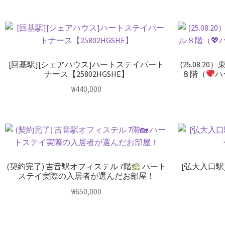
[回基駅][シェアハウス]ハートステイパート
(25.08.
ナース【25802HGSHE】
８階（
ハ
₩
440,000
(契約完了) 吉音駅オフィステル 7階
ハート
[弘大入口駅
ステイ実際の入居者が選んだお部屋！
₩
650,000