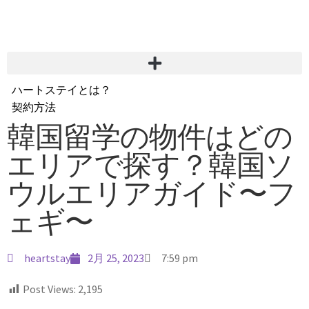
ハートステイとは？
契約方法
韓国不動産情報
韓国留学の物件はどの
サービス費用
エリアで探す？韓国ソ
よくある質問
Heartee
ウルエリアガイド〜フ
ェギ〜
heartstay
2月 25, 2023
7:59 pm
Post Views:
2,195