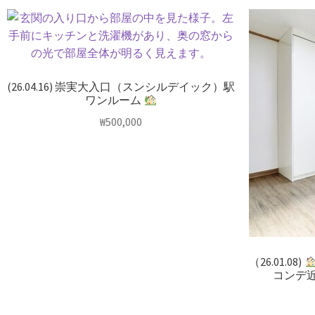
(26.04.16) 崇実大入口（スンシルデイック）駅
ワンルーム
₩
500,000
（26.01.08)
コンデ