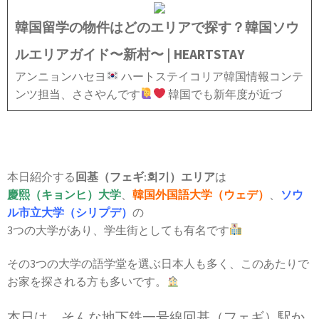
韓国留学の物件はどのエリアで探す？韓国ソウ
ルエリアガイド〜新村〜 | HEARTSTAY
アンニョンハセヨ
ハートステイコリア韓国情報コンテ
ンツ担当、ささやんです
韓国でも新年度が近づ
本日紹介する
回基（フェギ:회기）エリア
は
慶熙（キョンヒ）大学
、
韓国外国語大学（ウェデ）
、
ソウ
ル市立大学（シリプデ）
の
3つの大学があり、学生街としても有名です
その3つの大学の語学堂を選ぶ日本人も多く、このあたりで
お家を探される方も多いです。
本日は、そんな地下鉄一号線回基（フェギ）駅か