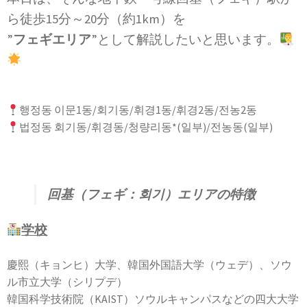
ら徒歩15分～20分（約1km）を
”
フェギエリア
”として解説したいと思います。
행정동 이문1동/회기동/휘경1동/휘경2동/전농2동
법정동 회기동/휘경동/청량리동*(일부)/전농동(일부)
回基（フェギ：회기）エリアの特徴
学校
慶熙（キョンヒ）大学、韓国外国語大学（ウェデ）、ソウ
ル市立大学（シリプデ）
韓国科学技術院（KAIST）ソウルキャンパスなどの四大大学