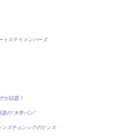
ハートステイメンバーズ
ピザが話題！
題の”大学パン”
フレンズチュンシクのピンス