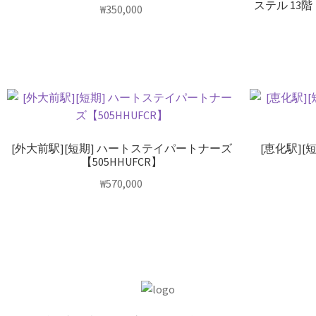
ステル 13階
₩
350,000
[外大前駅][短期] ハートステイパートナーズ
[恵化駅]
【505HHUFCR】
₩
570,000