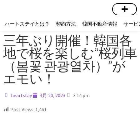
短期賃貸
コミュニティ
ハートステイショップ
物件の種類
ハートステイとは？
契約方法
韓国不動産情報
サービ
三年ぶり開催！韓国各
地で桜を楽しむ”桜列車
（봄꽃 관광열차）”が
エモい！
heartstay
3月 20, 2023
3:14 pm
Post Views:
1,461