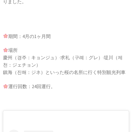
りました。
期間：4月の1ヶ月間
場所
慶州（경주：キョンジュ）·求礼（구례：グレ）·堤川（제
천：ジェチョン）
鎮海（진해：ジネ）といった桜の名所に行く特別観光列車
運行回数：24回運行。