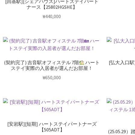
[回基駅][シェアハウス]ハートステイパート
ナース【25802HGSHE】
₩
440,000
(契約完了) 吉音駅オフィステル 7階
ハート
[弘大入口駅
ステイ実際の入居者が選んだお部屋！
₩
650,000
[安岩駅][短期] ハートステイパートナーズ
【505ADT】
(25.05.