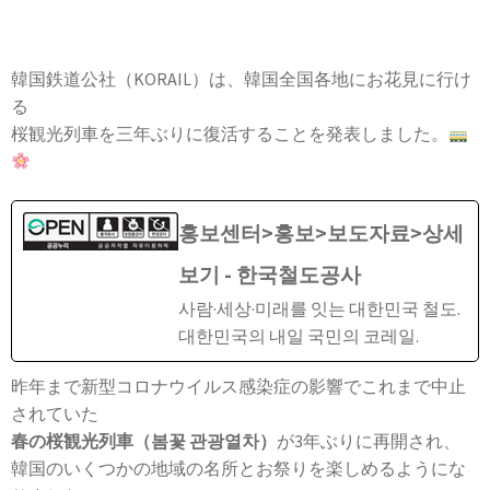
韓国鉄道公社（KORAIL）は、韓国全国各地にお花見に行け
る
桜観光列車を三年ぶりに復活することを発表しました。
홍보센터>홍보>보도자료>상세
보기 - 한국철도공사
사람·세상·미래를 잇는 대한민국 철도.
대한민국의 내일 국민의 코레일.
昨年まで新型コロナウイルス感染症の影響でこれまで中止
されていた
春の桜観光列車（봄꽃 관광열차）
が3年ぶりに再開され、
韓国のいくつかの地域の名所とお祭りを楽しめるようにな