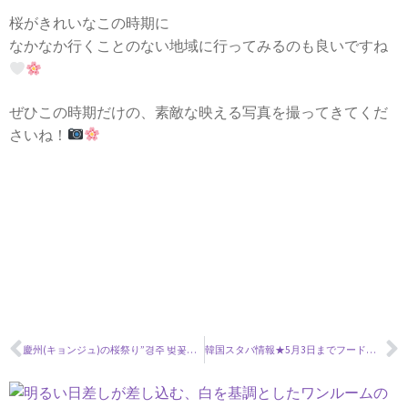
桜がきれいなこの時期に
なかなか行くことのない地域に行ってみるのも良いですね
ぜひこの時期だけの、素敵な映える写真を撮ってきてくだ
さいね！
慶州(キョンジュ)の桜祭り”경주 벚꽃축제”が４年ぶりに開催
韓国スタバ情報★5月3日までフードメニューが半額で買える이브닝 푸드 아워を実施！