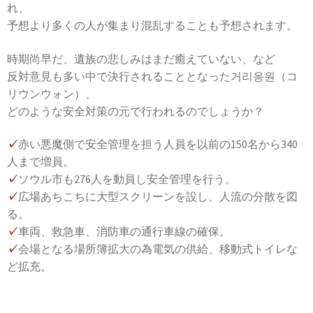
れ、
予想より多くの人が集まり混乱することも予想されます。
時期尚早だ、遺族の悲しみはまだ癒えていない、など
反対意見も多い中で決行されることとなった거리응원（コ
リウンウォン）、
どのような安全対策の元で行われるのでしょうか？
✓
赤い悪魔側で安全管理を担う人員を以前の150名から340
人まで増員。
✓
ソウル市も276人を動員し安全管理を行う。
✓
広場あちこちに大型スクリーンを設し、人流の分散を図
る。
✓
車両、救急車、消防車の通行車線の確保。
✓
会場となる場所簿拡大の為電気の供給、移動式トイレな
ど拡充。