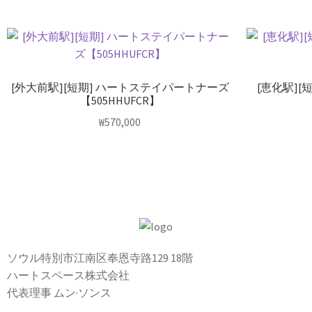
[外大前駅][短期] ハートステイパートナーズ
[恵化駅]
【505HHUFCR】
₩
570,000
ソウル特別市江南区奉恩寺路129 18階
ハートスペース株式会社
代表理事 ムン·ソンス