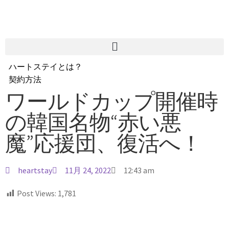
ハートステイとは？
契約方法
韓国不動産情報
ワールドカップ開催時
サービス費用
の韓国名物“赤い悪
よくある質問
Heartee
魔”応援団、復活へ！
heartstay
11月 24, 2022
12:43 am
Post Views:
1,781