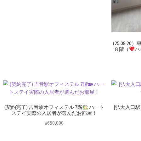
(25.08.
８階（
ハ
(契約完了) 吉音駅オフィステル 7階
ハート
[弘大入口駅
ステイ実際の入居者が選んだお部屋！
₩
650,000