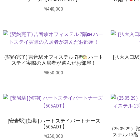
₩
440,000
(契約完了) 吉音駅オフィステル 7階
ハート
[弘大入口駅
ステイ実際の入居者が選んだお部屋！
₩
650,000
[安岩駅][短期] ハートステイパートナーズ
【505ADT】
(25.05.
ステル 13階
₩
350,000