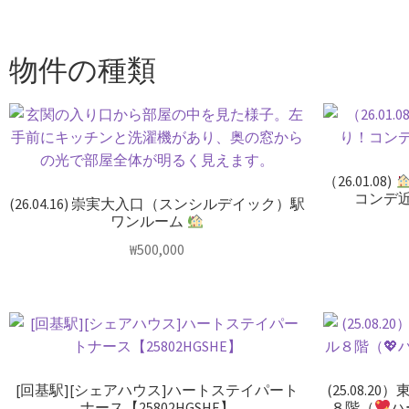
物件の種類
（26.01.08)
コンデ
(26.04.16) 崇実大入口（スンシルデイック）駅
ワンルーム
₩
500,000
[回基駅][シェアハウス]ハートステイパート
(25.08.
ナース【25802HGSHE】
８階（
ハ