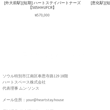
[外大前駅][短期] ハートステイパートナーズ
[恵化駅]
【505HHUFCR】
₩
570,000
ソウル特別市江南区奉恩寺路129 18階
ハートスペース株式会社
代表理事 ムン·ソンス
メール住所：your@heartstay.house