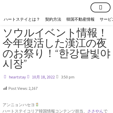
短期賃貸
コミュニティ
ハートステイショップ
物件の種類
ハートステイとは？
契約方法
韓国不動産情報
サービ
ソウルイベント情報！
今年復活した漢江の夜
のお祭り！“한강달빛야
시장”
heartstay
10月 18, 2022
3:50 pm
Post Views:
2,167
アンニョンハセヨ
ハートステイコリア韓国情報コンテンツ担当、
ささやん
で